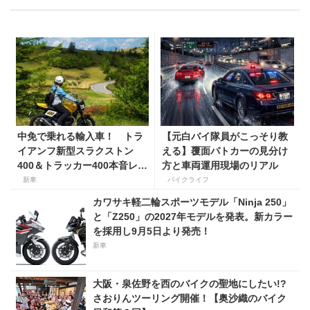
中免で乗れる輸入車！ トラ
【元白バイ隊員がこっそり教
イアンフ新型スラクストン
える】覆面パトカーの見分け
400＆トラッカー400本音レビ
方と車両運用現場のリアル
ュー【身長154cmの足着き
新車
バイクライフ
は？】
カワサキ軽二輪スポーツモデル「Ninja 250」
と「Z250」の2027年モデルを発表。新カラー
を採用し9月5日より発売！
新車
大阪・泉佐野を西のバイクの聖地にしたい!?
さおりんツーリング開催！【奥沙織のバイク