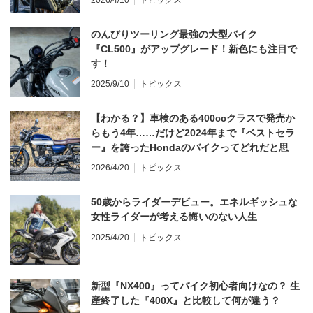
のんびりツーリング最強の大型バイク
『CL500』がアップグレード！新色にも注目で
す！
2025/9/10
トピックス
【わかる？】車検のある400ccクラスで発売か
らもう4年……だけど2024年まで『ベストセラ
ー』を誇ったHondaのバイクってどれだと思
う？
2026/4/20
トピックス
50歳からライダーデビュー。エネルギッシュな
女性ライダーが考える悔いのない人生
2025/4/20
トピックス
新型『NX400』ってバイク初心者向けなの？ 生
産終了した『400X』と比較して何が違う？