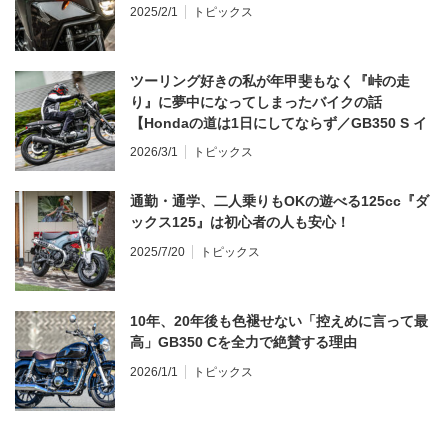
2025/2/1
トピックス
ツーリング好きの私が年甲斐もなく『峠の走
り』に夢中になってしまったバイクの話
【Hondaの道は1日にしてならず／GB350 S イ
ンプレ・レビュー 前編】
2026/3/1
トピックス
通勤・通学、二人乗りもOKの遊べる125cc『ダ
ックス125』は初心者の人も安心！
2025/7/20
トピックス
10年、20年後も色褪せない「控えめに言って最
高」GB350 Cを全力で絶賛する理由
2026/1/1
トピックス