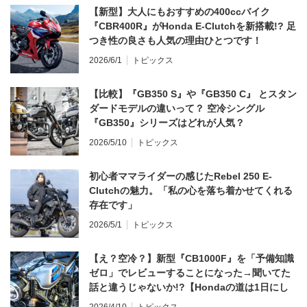
【新型】大人にもおすすめの400ccバイク
『CBR400R』がHonda E-Clutchを新搭載!? 足
つき性の良さも人気の理由ひとつです！
2026/6/1
トピックス
【比較】『GB350 S』や『GB350 C』 とスタン
ダードモデルの違いって？ 空冷シングル
『GB350』シリーズはどれが人気？
2026/5/10
トピックス
初心者ママライダーの感じたRebel 250 E-
Clutchの魅力。「私の心を落ち着かせてくれる
存在です」
2026/5/1
トピックス
【え？空冷？】新型『CB1000F』を「予備知識
ゼロ」でレビューすることになった→聞いてた
話と違うじゃないか!?【Hondaの道は1日にし
てならず／CB1000F ①第一印象 編】
2026/4/10
トピックス