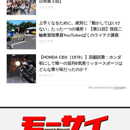
日和第３回】
トピックス
上手くなるために、絶対に「動かしてはいけ
ない」たった一つの場所！ 【第11回】現役二
輪教習指導員YouTuberばくのライテク講座
トピックス
【HONDA CBX（1978）】回顧試乗：ホンダ
初にして唯一の並列6気筒リッタースポーツは
どんな乗り味だったのか？
アーカイブ
Recommended by