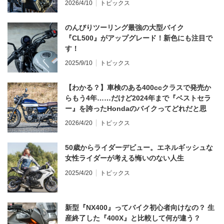
2026/4/10
トピックス
のんびりツーリング最強の大型バイク
『CL500』がアップグレード！新色にも注目で
す！
2025/9/10
トピックス
【わかる？】車検のある400ccクラスで発売か
らもう4年……だけど2024年まで『ベストセラ
ー』を誇ったHondaのバイクってどれだと思
う？
2026/4/20
トピックス
50歳からライダーデビュー。エネルギッシュな
女性ライダーが考える悔いのない人生
2025/4/20
トピックス
新型『NX400』ってバイク初心者向けなの？ 生
産終了した『400X』と比較して何が違う？