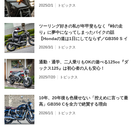
2025/2/1
トピックス
ツーリング好きの私が年甲斐もなく『峠の走
り』に夢中になってしまったバイクの話
【Hondaの道は1日にしてならず／GB350 S イ
ンプレ・レビュー 前編】
2026/3/1
トピックス
通勤・通学、二人乗りもOKの遊べる125cc『ダ
ックス125』は初心者の人も安心！
2025/7/20
トピックス
10年、20年後も色褪せない「控えめに言って最
高」GB350 Cを全力で絶賛する理由
2026/1/1
トピックス