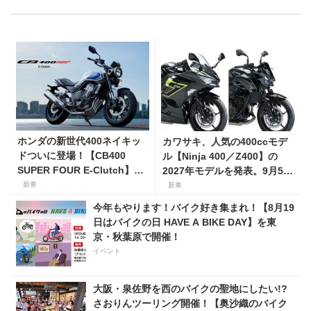
ホンダの新世代400ネイキッ
カワサキ、人気の400ccモデ
ドついに登場！【CB400
ル【Ninja 400／Z400】の
SUPER FOUR E-Clutch】8
2027年モデルを発表。9月5日
月21日に発売！ 価格99万
より販売開始！
新車
新車
8800円
今年もやります！バイク好き集まれ！【8月19
日はバイクの日 HAVE A BIKE DAY】を東
京・秋葉原で開催！
イベント
大阪・泉佐野を西のバイクの聖地にしたい!?
さおりんツーリング開催！【奥沙織のバイク