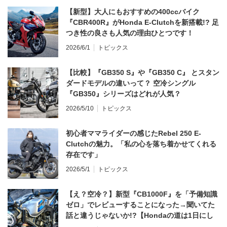
【新型】大人にもおすすめの400ccバイク
『CBR400R』がHonda E-Clutchを新搭載!? 足
つき性の良さも人気の理由ひとつです！
2026/6/1
トピックス
【比較】『GB350 S』や『GB350 C』 とスタン
ダードモデルの違いって？ 空冷シングル
『GB350』シリーズはどれが人気？
2026/5/10
トピックス
初心者ママライダーの感じたRebel 250 E-
Clutchの魅力。「私の心を落ち着かせてくれる
存在です」
2026/5/1
トピックス
【え？空冷？】新型『CB1000F』を「予備知識
ゼロ」でレビューすることになった→聞いてた
話と違うじゃないか!?【Hondaの道は1日にし
てならず／CB1000F ①第一印象 編】