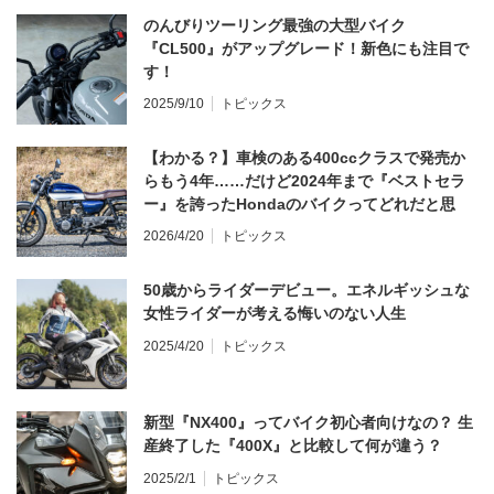
のんびりツーリング最強の大型バイク
『CL500』がアップグレード！新色にも注目で
す！
2025/9/10
トピックス
【わかる？】車検のある400ccクラスで発売か
らもう4年……だけど2024年まで『ベストセラ
ー』を誇ったHondaのバイクってどれだと思
う？
2026/4/20
トピックス
50歳からライダーデビュー。エネルギッシュな
女性ライダーが考える悔いのない人生
2025/4/20
トピックス
新型『NX400』ってバイク初心者向けなの？ 生
産終了した『400X』と比較して何が違う？
2025/2/1
トピックス