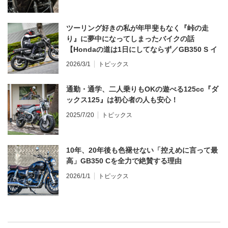
ツーリング好きの私が年甲斐もなく『峠の走
り』に夢中になってしまったバイクの話
【Hondaの道は1日にしてならず／GB350 S イ
ンプレ・レビュー 前編】
2026/3/1
トピックス
通勤・通学、二人乗りもOKの遊べる125cc『ダ
ックス125』は初心者の人も安心！
2025/7/20
トピックス
10年、20年後も色褪せない「控えめに言って最
高」GB350 Cを全力で絶賛する理由
2026/1/1
トピックス