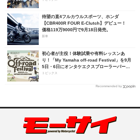
待望の直4フルカウルスポーツ、ホンダ
【CBR400R FOUR E-Clutch】デビュー！
価格119万9000円で9月18日発売。
新車
初心者が主役！体験試乗や有料レッスンあ
り！「My Yamaha off-road Festival」を9月
5日・6日にオンタケエクスプローラーパーク
で実施！
トピックス
Recommended by