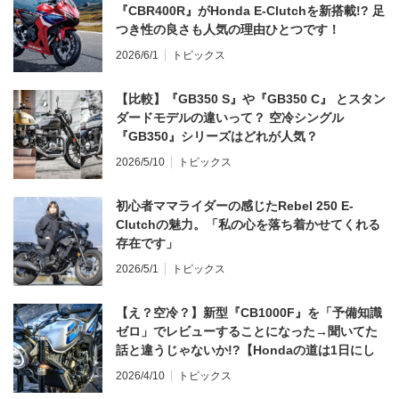
『CBR400R』がHonda E-Clutchを新搭載!? 足
つき性の良さも人気の理由ひとつです！
2026/6/1
トピックス
【比較】『GB350 S』や『GB350 C』 とスタン
ダードモデルの違いって？ 空冷シングル
『GB350』シリーズはどれが人気？
2026/5/10
トピックス
初心者ママライダーの感じたRebel 250 E-
Clutchの魅力。「私の心を落ち着かせてくれる
存在です」
2026/5/1
トピックス
【え？空冷？】新型『CB1000F』を「予備知識
ゼロ」でレビューすることになった→聞いてた
話と違うじゃないか!?【Hondaの道は1日にし
てならず／CB1000F ①第一印象 編】
2026/4/10
トピックス