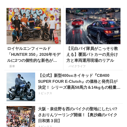
ロイヤルエンフィールド
【元白バイ隊員がこっそり教
「HUNTER 350」2026年モデ
える】覆面パトカーの見分け
ルに2つの個性的な新色が追
方と車両運用現場のリアル
加登場！
新車
バイクライフ
【公式】新型400ccネイキッド『CB400
SUPER FOUR E-Clutch』の価格と発売日が
決定！ シリーズ最高58馬力＆14kgもの軽量
化!? 完全に「旧CB400SF」を超えた!?
トピックス
【Honda2026新車ニュース】
大阪・泉佐野を西のバイクの聖地にしたい!?
さおりんツーリング開催！【奥沙織のバイク
日和第３回】
トピックス