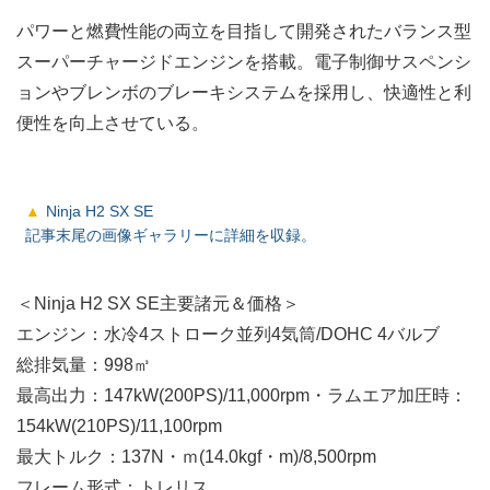
パワーと燃費性能の両立を目指して開発されたバランス型
スーパーチャージドエンジンを搭載。電子制御サスペンシ
ョンやブレンボのブレーキシステムを採用し、快適性と利
便性を向上させている。
Ninja H2 SX SE
記事末尾の画像ギャラリーに詳細を収録。
＜Ninja H2 SX SE主要諸元＆価格＞
エンジン：水冷4ストローク並列4気筒/DOHC 4バルブ
総排気量：998㎥
最高出力：147kW(200PS)/11,000rpm・ラムエア加圧時：
154kW(210PS)/11,100rpm
最大トルク：137N・ｍ(14.0kgf・m)/8,500rpm
フレーム形式：トレリス