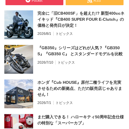
Pocket
RSS
完全に「旧CB400SF」を超えた!? 新型400ccネ
イキッド『CB400 SUPER FOUR E-Clutch』の
価格と発売日が決定！
2026/8/1
トピックス
『GB350』シリーズはどれが人気？『GB350
S』『GB350 C』 とスタンダードモデルを比較
2026/7/10
トピックス
ホンダ『Cub HOUSE』原付二種ライフを充実
させるための新拠点、ただの販売店じゃありま
せん！
2026/7/1
トピックス
まだ購入できる！ ハローキティ50周年記念仕様
の特別な「スーパーカブ」