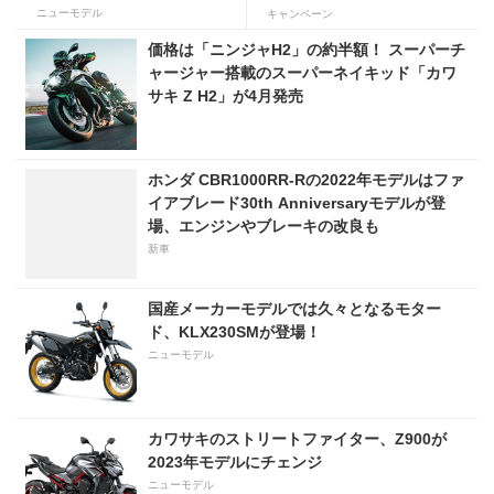
ャ1000SX解説】
ニターキャンペーン」を開催
ニューモデル
キャンペーン
価格は「ニンジャH2」の約半額！ スーパーチ
ャージャー搭載のスーパーネイキッド「カワ
サキ Z H2」が4月発売
ホンダ CBR1000RR-Rの2022年モデルはファ
イアブレード30th Anniversaryモデルが登
場、エンジンやブレーキの改良も
新車
国産メーカーモデルでは久々となるモター
ド、KLX230SMが登場！
ニューモデル
カワサキのストリートファイター、Z900が
2023年モデルにチェンジ
ニューモデル