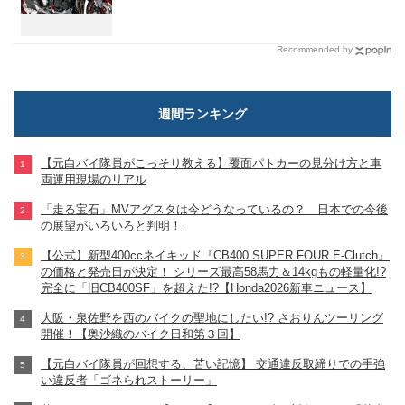
Recommended by
週間ランキング
【元白バイ隊員がこっそり教える】覆面パトカーの見分け方と車
両運用現場のリアル
「走る宝石」MVアグスタは今どうなっているの？ 日本での今後
の展望がいろいろと判明！
【公式】新型400ccネイキッド『CB400 SUPER FOUR E-Clutch』
の価格と発売日が決定！ シリーズ最高58馬力＆14kgもの軽量化!?
完全に「旧CB400SF」を超えた!?【Honda2026新車ニュース】
大阪・泉佐野を西のバイクの聖地にしたい!? さおりんツーリング
開催！【奥沙織のバイク日和第３回】
【元白バイ隊員が回想する、苦い記憶】 交通違反取締りでの手強
い違反者「ゴネられストーリー」