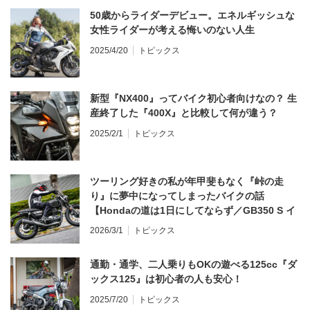
50歳からライダーデビュー。エネルギッシュな
女性ライダーが考える悔いのない人生
2025/4/20
トピックス
新型『NX400』ってバイク初心者向けなの？ 生
産終了した『400X』と比較して何が違う？
2025/2/1
トピックス
ツーリング好きの私が年甲斐もなく『峠の走
り』に夢中になってしまったバイクの話
【Hondaの道は1日にしてならず／GB350 S イ
ンプレ・レビュー 前編】
2026/3/1
トピックス
通勤・通学、二人乗りもOKの遊べる125cc『ダ
ックス125』は初心者の人も安心！
2025/7/20
トピックス