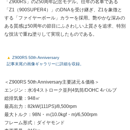
「Z900RS」のZ50周年記念モデル。往年の名車である
「Z1（900SUPER4）」のDNAを受け継ぎ、Z1を象徴と
する「ファイヤーボール」カラーを採用。艶やかな深みの
ある質感は50周年の節目にふさわしい上質さを追求、特別
な技法で重ね塗りして実現したものである。
Z900RS 50th Anniversary
記事末尾の画像ギャラリーに詳細を収録。
＜Z900RS 50th Anniversary主要諸元＆価格＞
エンジン：水冷4ストローク並列4気筒/DOHC 4バルブ
総排気量：948㎥
最高出力：82kW(111PS)/8,500rpm
最大トルク：98N・ｍ(10.0kgf・m)/6,500rpm
フレーム形式：ダイヤモンド