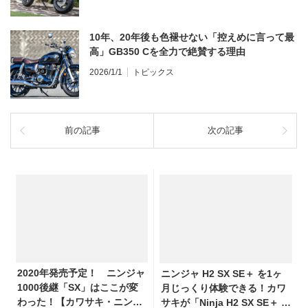
10年、20年後も色褪せない「控えめに言って最
高」GB350 Cを全力で絶賛する理由
2026/1/1
トピックス
前の記事
次の記事
2020年発売予定！ ニンジャ
ニンジャ H2 SX SE＋ を1ヶ
1000後継「SX」はここが変
月じっくり体験できる！カワ
わった！【カワサキ・ニンジ
サキが「Ninja H2 SX SE＋ モ