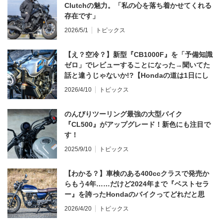
Clutchの魅力。「私の心を落ち着かせてくれる
存在です」
2026/5/1
トピックス
【え？空冷？】新型『CB1000F』を「予備知識
ゼロ」でレビューすることになった→聞いてた
話と違うじゃないか!?【Hondaの道は1日にし
てならず／CB1000F ①第一印象 編】
2026/4/10
トピックス
のんびりツーリング最強の大型バイク
『CL500』がアップグレード！新色にも注目で
す！
2025/9/10
トピックス
【わかる？】車検のある400ccクラスで発売か
らもう4年……だけど2024年まで『ベストセラ
ー』を誇ったHondaのバイクってどれだと思
う？
2026/4/20
トピックス