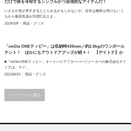
だけで体を冷却するシンプルかつ合理的なアイテムだ！
いささか気が早すぎるととられるかもしれないが、近年は梅雨も明けないう
ちから最高気温が35度C以上ま…
2024/3/9
用品・グッズ
「neGla ONEティピー」は収納時435mm／約2.8kgのワンポール
テント！ ほかにもアウトドアグッズが続々！ 【デイトナ】か
ら
■「neGla ONEティピー」オートバイアフターパーツメーカーの株式会社デイ
トナは、ライ…
2023/8/10
用品・グッズ
トップページに戻る