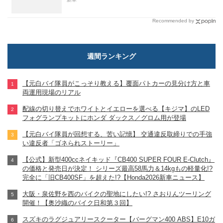
Recommended by
週間ランキング
【元白バイ隊員がこっそり教える】覆面パトカーの見分け方と車
両運用現場のリアル
配線の切り替えでホワイトとイエローを選べる【キジマ】のLED
フォグランプキットにホンダ ダックス／グロム用が登場
【元白バイ隊員が回想する、苦い記憶】 交通違反取締りでの手強
い違反者「ゴネられストーリー」
【公式】新型400ccネイキッド『CB400 SUPER FOUR E-Clutch』
の価格と発売日が決定！ シリーズ最高58馬力＆14kgもの軽量化!?
完全に「旧CB400SF」を超えた!?【Honda2026新車ニュース】
大阪・泉佐野を西のバイクの聖地にしたい!? さおりんツーリング
開催！【奥沙織のバイク日和第３回】
スズキのラグジュアリースクーター【バーグマン400 ABS】E10ガ