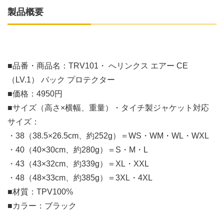
製品概要
■品番・商品名：TRV101・ へリンクス エアー CE
（LV.1） バック プロテクター
■価格：4950円
■サイズ（高さ×横幅、重量）・タイチ製ジャケット対応
サイズ：
・38（38.5×26.5cm、約252g）＝WS・WM・WL・WXL
・40（40×30cm、約280g）＝S・M・L
・43（43×32cm、約339g）＝XL・XXL
・48（48×33cm、約385g）＝3XL・4XL
■材質：TPV100%
■カラー：ブラック