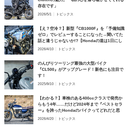
存在です」
2026/5/1
トピックス
【え？空冷？】新型『CB1000F』を「予備知識
ゼロ」でレビューすることになった→聞いてた
話と違うじゃないか!?【Hondaの道は1日にし
てならず／CB1000F ①第一印象 編】
2026/4/10
トピックス
のんびりツーリング最強の大型バイク
『CL500』がアップグレード！新色にも注目で
す！
2025/9/10
トピックス
【わかる？】車検のある400ccクラスで発売か
らもう4年……だけど2024年まで『ベストセラ
ー』を誇ったHondaのバイクってどれだと思
う？
2026/4/20
トピックス