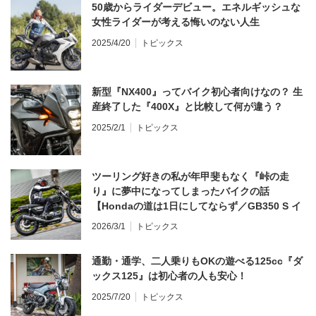
50歳からライダーデビュー。エネルギッシュな
女性ライダーが考える悔いのない人生
2025/4/20
トピックス
新型『NX400』ってバイク初心者向けなの？ 生
産終了した『400X』と比較して何が違う？
2025/2/1
トピックス
ツーリング好きの私が年甲斐もなく『峠の走
り』に夢中になってしまったバイクの話
【Hondaの道は1日にしてならず／GB350 S イ
ンプレ・レビュー 前編】
2026/3/1
トピックス
通勤・通学、二人乗りもOKの遊べる125cc『ダ
ックス125』は初心者の人も安心！
2025/7/20
トピックス