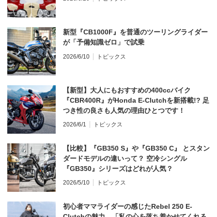
新型『CB1000F』を普通のツーリングライダー
が「予備知識ゼロ」で試乗
2026/6/10
トピックス
【新型】大人にもおすすめの400ccバイク
『CBR400R』がHonda E-Clutchを新搭載!? 足
つき性の良さも人気の理由ひとつです！
2026/6/1
トピックス
【比較】『GB350 S』や『GB350 C』 とスタン
ダードモデルの違いって？ 空冷シングル
『GB350』シリーズはどれが人気？
2026/5/10
トピックス
初心者ママライダーの感じたRebel 250 E-
Clutchの魅力。「私の心を落ち着かせてくれる