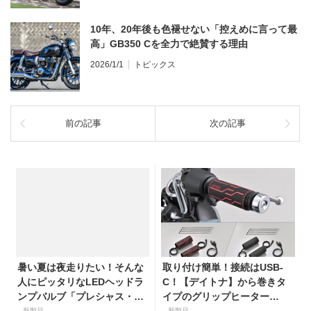
10年、20年後も色褪せない「控えめに言って最
高」GB350 Cを全力で絶賛する理由
2026/1/1
トピックス
前の記事
次の記事
暑い夏は夜走りたい！そんな
取り付け簡単！接続はUSB-
人にピッタリなLEDヘッドラ
C！【デイトナ】から巻きタ
ンプバルブ「プレシャス・レ
イプのグリップヒーター
イ ZX」が【デイトナ】から
新製品
新製品