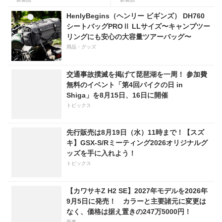
「HOT GRIP WRAP HEAT」
登場
が登場
HenlyBegins（ヘンリー ビギンズ） DH760
シートバッグPROⅡ LLサイズ〜キャンプツー
リングにも安心の大容量ツアーバッグ〜
用品・グッズ
交通事故撲滅を掲げて琵琶湖を一周！ 参加費
無料のイベント「第4回バイクの日 in
Shiga」を8月15日、16日に開催
トピックス
先行販売は8月19日（水）11時まで！【スズ
キ】GSX-S/Rミーティング2026オリジナルグ
ッズを手に入れよう！
トピックス
【カワサキZ H2 SE】2027年モデルを2026年
9月5日に発売！ カラーと主要諸元に変更は
なく、価格は据え置きの247万5000円！
新車