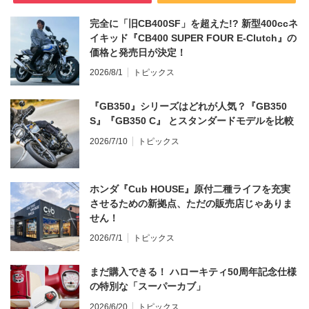
完全に「旧CB400SF」を超えた!? 新型400ccネ
イキッド『CB400 SUPER FOUR E-Clutch』の
価格と発売日が決定！
2026/8/1
トピックス
『GB350』シリーズはどれが人気？『GB350
S』『GB350 C』 とスタンダードモデルを比較
2026/7/10
トピックス
ホンダ『Cub HOUSE』原付二種ライフを充実
させるための新拠点、ただの販売店じゃありま
せん！
2026/7/1
トピックス
まだ購入できる！ ハローキティ50周年記念仕様
の特別な「スーパーカブ」
2026/6/20
トピックス