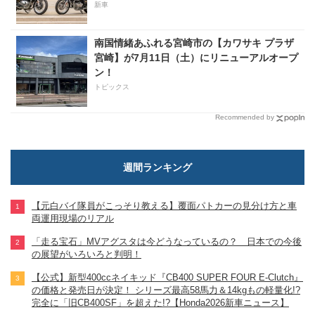
新車
南国情緒あふれる宮崎市の【カワサキ プラザ
宮崎】が7月11日（土）にリニューアルオープ
ン！
トピックス
Recommended by
週間ランキング
【元白バイ隊員がこっそり教える】覆面パトカーの見分け方と車
両運用現場のリアル
「走る宝石」MVアグスタは今どうなっているの？ 日本での今後
の展望がいろいろと判明！
【公式】新型400ccネイキッド『CB400 SUPER FOUR E-Clutch』
の価格と発売日が決定！ シリーズ最高58馬力＆14kgもの軽量化!?
完全に「旧CB400SF」を超えた!?【Honda2026新車ニュース】