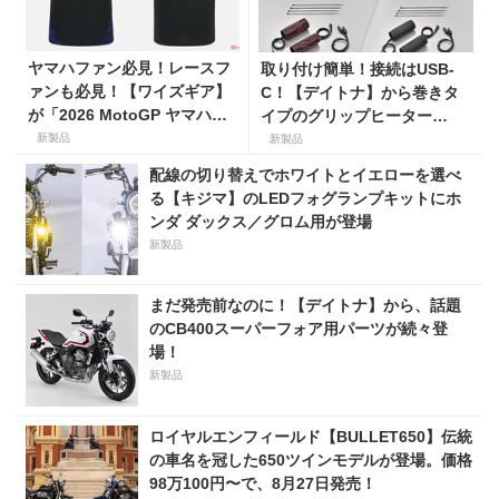
ヤマハファン必見！レースフ
取り付け簡単！接続はUSB-
ァンも必見！【ワイズギア】
C！【デイトナ】から巻きタ
が「2026 MotoGP ヤマハオ
イプのグリップヒーター
フィシャルアパレル」を数量
「HOT GRIP WRAP HEAT」
新製品
新製品
限定でリリース
が登場
配線の切り替えでホワイトとイエローを選べ
る【キジマ】のLEDフォグランプキットにホ
ンダ ダックス／グロム用が登場
新製品
まだ発売前なのに！【デイトナ】から、話題
のCB400スーパーフォア用パーツが続々登
場！
新製品
ロイヤルエンフィールド【BULLET650】伝統
の車名を冠した650ツインモデルが登場。価格
98万100円〜で、8月27日発売！