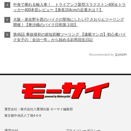
中免で乗れる輸入車！ トライアンフ新型スラクストン400＆トラ
ッカー400本音レビュー【身長154cmの足着きは？】
大阪・泉佐野を西のバイクの聖地にしたい!? さおりんツーリング
開催！【奥沙織のバイク日和第３回】
第46話 事故後初の超短距離ツーリング 【連載マンガ】初心者バイ
ク女子の「全治一年」から始める起死回生日記
Recommended by
運営会社：株式会社八重洲出版 モーサイ編集部
東京都中央区八丁堀4-5-9
運営会社
プライバシーポリシー