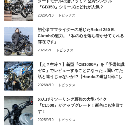
ダードモデルの違いって？ 空冷シングル
『GB350』シリーズはどれが人気？
2026/5/10
トピックス
初心者ママライダーの感じたRebel 250 E-
Clutchの魅力。「私の心を落ち着かせてくれる
存在です」
2026/5/1
トピックス
【え？空冷？】新型『CB1000F』を「予備知識
ゼロ」でレビューすることになった→聞いてた
話と違うじゃないか!?【Hondaの道は1日にし
てならず／CB1000F ①第一印象 編】
2026/4/10
トピックス
のんびりツーリング最強の大型バイク
『CL500』がアップグレード！新色にも注目で
す！
2025/9/10
トピックス