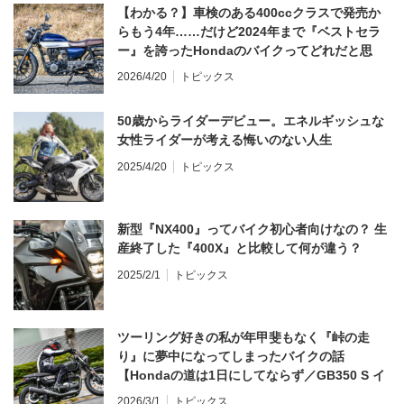
【わかる？】車検のある400ccクラスで発売か
らもう4年……だけど2024年まで『ベストセラ
ー』を誇ったHondaのバイクってどれだと思
う？
2026/4/20
トピックス
50歳からライダーデビュー。エネルギッシュな
女性ライダーが考える悔いのない人生
2025/4/20
トピックス
新型『NX400』ってバイク初心者向けなの？ 生
産終了した『400X』と比較して何が違う？
2025/2/1
トピックス
ツーリング好きの私が年甲斐もなく『峠の走
り』に夢中になってしまったバイクの話
【Hondaの道は1日にしてならず／GB350 S イ
ンプレ・レビュー 前編】
2026/3/1
トピックス