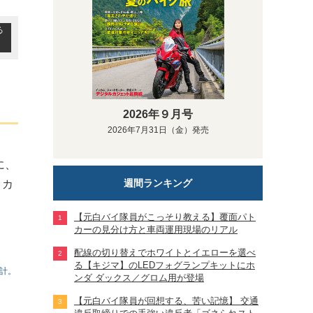
る
2026年９月号
2026年7月31日（金）発売
に、
週間ランキング
。カ
【元白バイ隊員がこっそり教える】覆面パト
カーの見分け方と車両運用現場のリアル
配線の切り替えでホワイトとイエローを選べ
る【キジマ】のLEDフォグランプキットにホ
計。
ンダ ダックス／グロム用が登場
【元白バイ隊員が回想する、苦い記憶】 交通