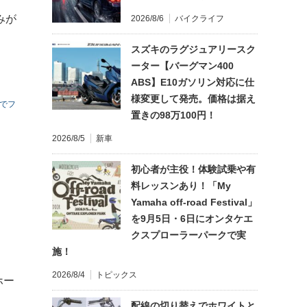
みが
2026/8/6
バイクライフ
スズキのラグジュアリースク
ーター【バーグマン400
ABS】E10ガソリン対応に仕
様変更して発売。価格は据え
のでフ
置きの98万100円！
2026/8/5
新車
初心者が主役！体験試乗や有
料レッスンあり！「My
Yamaha off-road Festival」
を9月5日・6日にオンタケエ
クスプローラーパークで実
施！
2026/8/4
トピックス
ホー
配線の切り替えでホワイトと