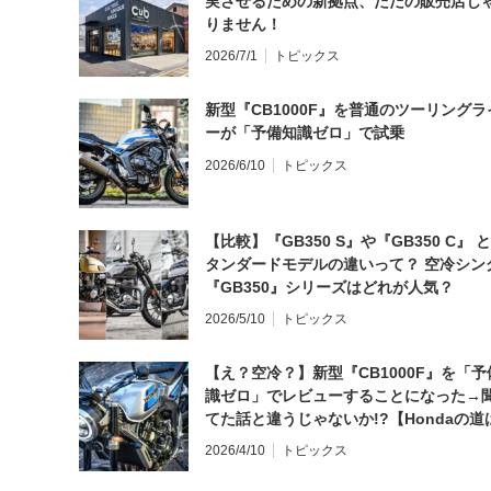
実させるための新拠点、ただの販売店じ
りません！
2026/7/1
トピックス
新型『CB1000F』を普通のツーリングラ
ーが「予備知識ゼロ」で試乗
2026/6/10
トピックス
【比較】『GB350 S』や『GB350 C』 
タンダードモデルの違いって？ 空冷シン
『GB350』シリーズはどれが人気？
2026/5/10
トピックス
【え？空冷？】新型『CB1000F』を「予
識ゼロ」でレビューすることになった→
てた話と違うじゃないか!?【Hondaの道
日にしてならず／CB1000F ①第一印象 
2026/4/10
トピックス