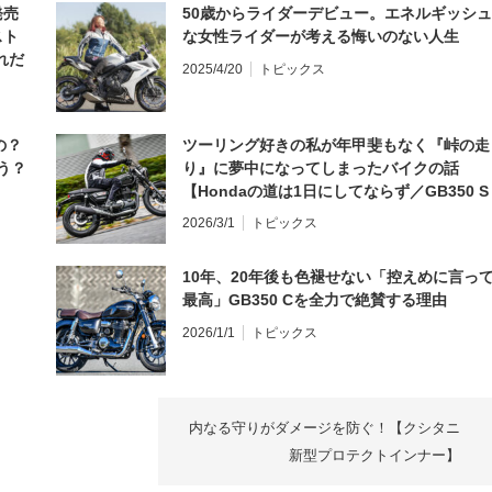
発売
50歳からライダーデビュー。エネルギッシュ
スト
な女性ライダーが考える悔いのない人生
れだ
2025/4/20
トピックス
の？
ツーリング好きの私が年甲斐もなく『峠の走
う？
り』に夢中になってしまったバイクの話
【Hondaの道は1日にしてならず／GB350 S
インプレ・レビュー 前編】
2026/3/1
トピックス
10年、20年後も色褪せない「控えめに言っ
最高」GB350 Cを全力で絶賛する理由
2026/1/1
トピックス
内なる守りがダメージを防ぐ！【クシタニ
新型プロテクトインナー】