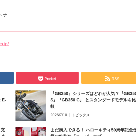
トナ
o.jp/
Pocket
RSS
『GB350』シリーズはどれが人気？『GB35
 E-
S』『GB350 C』 とスタンダードモデルを比
較
2026/7/10
トピックス
を充
まだ購入できる！ ハローキティ50周年記念