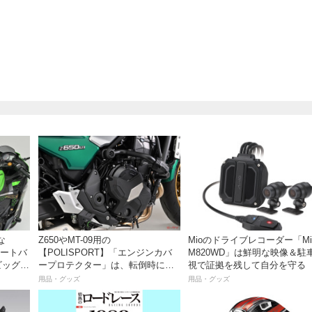
な
Z650やMT-09用の
Mioのドライブレコーダー「Mi
Yシートバ
【POLISPORT】「エンジンカバ
M820WD」は鮮明な映像＆駐
ビッグな
ープロテクター」は、転倒時にエ
視で証拠を残して自分を守る
ンジンのダメージを抑えてくれ
用品・グッズ
用品・グッズ
る！