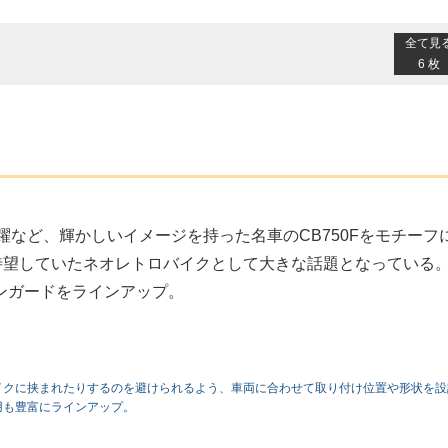
全て見
6 枚
躍など、輝かしいイメージを持った名車のCB750Fをモチーフ
ーが待望していたネオレトロバイクとして大きな話題となっている
ンガードをラインアップ。
イクに挟まれたりするのを避けられるよう、車両に合わせて取り付け位置や形状を設
用も豊富にラインアップ。