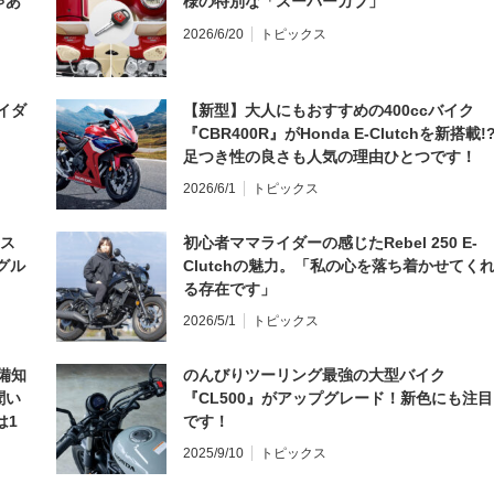
ゃあ
様の特別な「スーパーカブ」
2026/6/20
トピックス
イダ
【新型】大人にもおすすめの400ccバイク
『CBR400R』がHonda E-Clutchを新搭載!
足つき性の良さも人気の理由ひとつです！
2026/6/1
トピックス
とス
初心者ママライダーの感じたRebel 250 E-
グル
Clutchの魅力。「私の心を落ち着かせてく
る存在です」
2026/5/1
トピックス
備知
のんびりツーリング最強の大型バイク
聞い
『CL500』がアップグレード！新色にも注目
は1
です！
編】
2025/9/10
トピックス