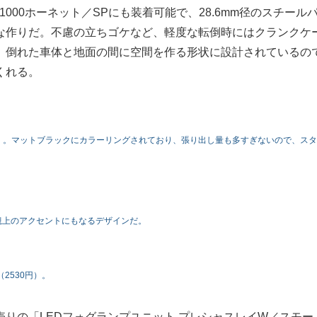
000ホーネット／SPにも装着可能で、28.6mm径のスチール
な作りだ。不慮の立ちゴケなど、軽度な転倒時にはクランクケ
、倒れた車体と地面の間に空間を作る形状に設計されているの
くれる。
態）。マットブラックにカラーリングされており、張り出し量も多すぎないので、ス
観上のアクセントにもなるデザインだ。
2530円）。
りの「LEDフォグランプユニット プレシャスレイW／スモー