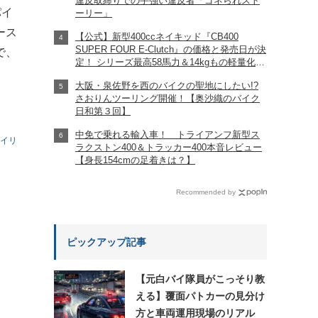
違反取締りでの手強い違反者「ゴネられスト
パイ
ーリー」
ース
【公式】新型400ccネイキッド『CB400
SUPER FOUR E-Clutch』の価格と発売日が決
で、
定！ シリーズ最高58馬力＆14kgもの軽量化!?
完全に「旧CB400SF」を超えた!?
大阪・泉佐野を西のバイクの聖地にしたい!?
【Honda2026新車ニュース】
さおりんツーリング開催！【奥沙織のバイク
日和第３回】
中免で乗れる輸入車！ トライアンフ新型ス
タイリ
ラクストン400＆トラッカー400本音レビュー
【身長154cmの足着きは？】
Recommended by
ピックアップ記事
【元白バイ隊員がこっそり教
える】覆面パトカーの見分け
方と車両運用現場のリアル