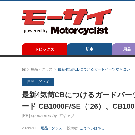
トピックス
新車
用品・
ホーム
用品・グッズ
最新4気筒CBにつけるガードパーツならコレ！【デイトナ
用品・グッズ
最新4気筒CBにつけるガードパー
ード CB1000F/SE（’26）、CB100
[PR]
sponsored by デイトナ
2026/2/1
用品・グッズ
投稿者:
こうへいはやし