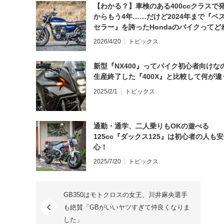
【わかる？】車検のある400ccクラスで
からもう4年……だけど2024年まで『ベ
セラー』を誇ったHondaのバイクってど
と思う？
2026/4/20
トピックス
新型『NX400』ってバイク初心者向けな
生産終了した『400X』と比較して何が違
2025/2/1
トピックス
通勤・通学、二人乗りもOKの遊べる
125cc『ダックス125』は初心者の人も安
心！
2025/7/20
トピックス
GB350はモトクロスの女王、川井麻央選手
も絶賛「GBがいいヤツすぎて仲良くなりま
した」