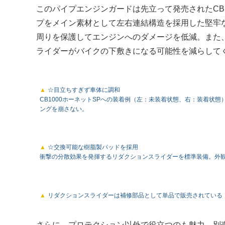
このパイプエンジンガードは先立って発売されたCB1
プをメイン素材として左右連結構造を採用した堅牢
周りを保護してエンジンへのダメージを低減。また
ライダーがバイクの下敷きになる可能性を減らして
☆目立ちすぎず車体に調和
CB1000ホーネットSPへの装着例（左：未装着状態、右：装着状
ングを崩さない。
☆交換可能な樹脂製パッドを採用
衝撃の分散効果を発揮するリダクションスライダーを標準装備。外
リダクションスライダーは補修部品として単品で販売されている（
さらに、プロテクション以外で役立つのも魅力。別売