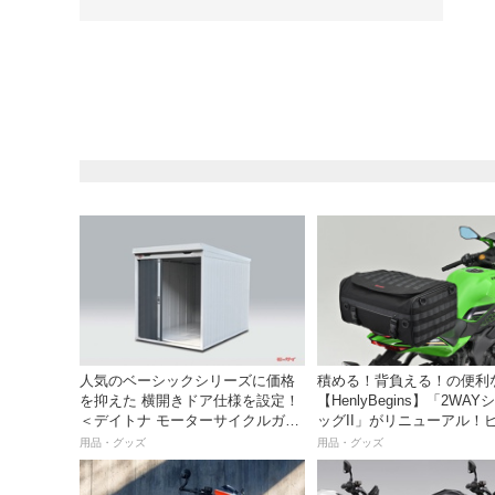
人気のベーシックシリーズに価格
積める！背負える！の便利
を抑えた 横開きドア仕様を設定！
【HenlyBegins】「2WA
＜デイトナ モーターサイクルガレ
ッグII」がリニューアル！
ージ ベーシックシリーズ ライト＞
30Lサイズも加わった！
用品・グッズ
用品・グッズ