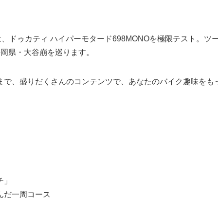
」は、ドゥカティ ハイパーモタード698MONOを極限テスト。ツ
る静岡県・大谷崩を巡ります。
まで、盛りだくさんのコンテンツで、あなたのバイク趣味をも
チ」
んだ一周コース