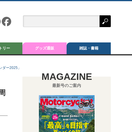
トリー
グッズ通販
雑誌・書籍
ダー2025」
MAGAZINE
最新号のご案内
周