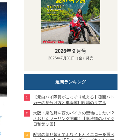
2026年９月号
2026年7月31日（金）発売
週間ランキング
【元白バイ隊員がこっそり教える】覆面パト
カーの見分け方と車両運用現場のリアル
大阪・泉佐野を西のバイクの聖地にしたい!?
さおりんツーリング開催！【奥沙織のバイク
日和第３回】
配線の切り替えでホワイトとイエローを選べ