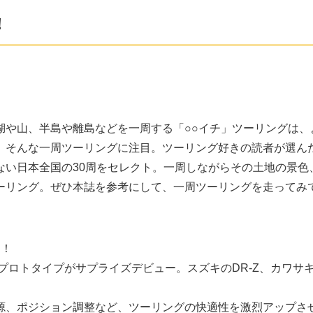
！
湖や山、半島や離島などを一周する「○○イチ」ツーリングは、
、そんな一周ツーリングに注目。ツーリング好きの読者が選ん
ない日本全国の30周をセレクト。一周しながらその土地の景色
ーリング。ぜひ本誌を参考にして、一周ツーリングを走ってみ
ス！
プロトタイプがサプライズデビュー。スズキのDR-Z、カワサ
源、ポジション調整など、ツーリングの快適性を激烈アップさ