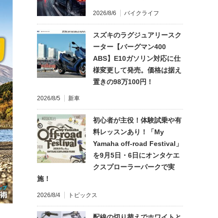
2026/8/6
バイクライフ
スズキのラグジュアリースク
ーター【バーグマン400
ABS】E10ガソリン対応に仕
様変更して発売。価格は据え
置きの98万100円！
2026/8/5
新車
初心者が主役！体験試乗や有
料レッスンあり！「My
Yamaha off-road Festival」
を9月5日・6日にオンタケエ
クスプローラーパークで実
施！
2026/8/4
トピックス
配線の切り替えでホワイトと