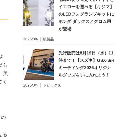
イエローを選べる【キジマ】
のLEDフォグランプキットに
ホンダ ダックス／グロム用
が登場
2026/8/4
新製品
先行販売は8月19日（水）11
よ
時まで！【スズキ】GSX-S/R
だも
ミーティング2026オリジナ
、美
ルグッズを手に入れよう！
てく
2026/8/4
トピックス
キの
せる