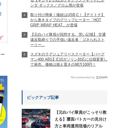
る【キジマ】のLEDフォグランプキットにホ
ンダ ダックス／グロム用が登場
取り付け簡単！接続はUSB-C！【デイトナ】
から巻きタイプのグリップヒーター「HOT
GRIP WRAP HEAT」が登場
【元白バイ隊員が回想する、苦い記憶】 交通
違反取締りでの手強い違反者「ゴネられスト
ーリー」
スズキのラグジュアリースクーター【バーグ
ツー
マン400 ABS】E10ガソリン対応に仕様変更し
て発売。価格は据え置きの98万100円！
Recommended by
ピックアップ記事
【元白バイ隊員がこっそり教
える】覆面パトカーの見分け
方と車両運用現場のリアル