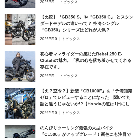
2026/6/1
トピックス
【比較】『GB350 S』や『GB350 C』 とスタン
ダードモデルの違いって？ 空冷シングル
『GB350』シリーズはどれが人気？
2026/5/10
トピックス
初心者ママライダーの感じたRebel 250 E-
Clutchの魅力。「私の心を落ち着かせてくれる
存在です」
2026/5/1
トピックス
【え？空冷？】新型『CB1000F』を「予備知識
ゼロ」でレビューすることになった→聞いてた
話と違うじゃないか!?【Hondaの道は1日にし
てならず／CB1000F ①第一印象 編】
2026/4/10
トピックス
のんびりツーリング最強の大型バイク
『CL500』がアップグレード！新色にも注目で