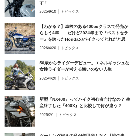
す！
2025/9/10
トピックス
【わかる？】車検のある400ccクラスで発売か
らもう4年……だけど2024年まで『ベストセラ
ー』を誇ったHondaのバイクってどれだと思
う？
2026/4/20
トピックス
50歳からライダーデビュー。エネルギッシュな
女性ライダーが考える悔いのない人生
2025/4/20
トピックス
新型『NX400』ってバイク初心者向けなの？ 生
産終了した『400X』と比較して何が違う？
2025/2/1
トピックス
ツーリング好きの私が年甲斐もなく『峠の走