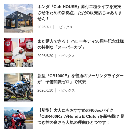
ホンダ『Cub HOUSE』原付二種ライフを充実
させるための新拠点、ただの販売店じゃありま
せん！
2026/7/1
トピックス
まだ購入できる！ ハローキティ50周年記念仕様
の特別な「スーパーカブ」
2026/6/20
トピックス
新型『CB1000F』を普通のツーリングライダー
が「予備知識ゼロ」で試乗
2026/6/10
トピックス
【新型】大人にもおすすめの400ccバイク
『CBR400R』がHonda E-Clutchを新搭載!? 足
つき性の良さも人気の理由ひとつです！