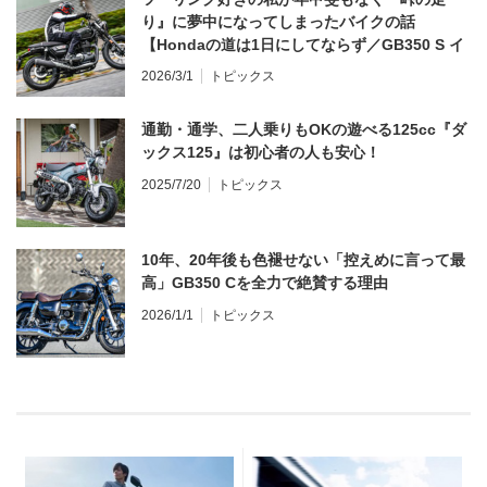
り』に夢中になってしまったバイクの話
【Hondaの道は1日にしてならず／GB350 S イ
ンプレ・レビュー 前編】
2026/3/1
トピックス
通勤・通学、二人乗りもOKの遊べる125cc『ダ
ックス125』は初心者の人も安心！
2025/7/20
トピックス
10年、20年後も色褪せない「控えめに言って最
高」GB350 Cを全力で絶賛する理由
2026/1/1
トピックス