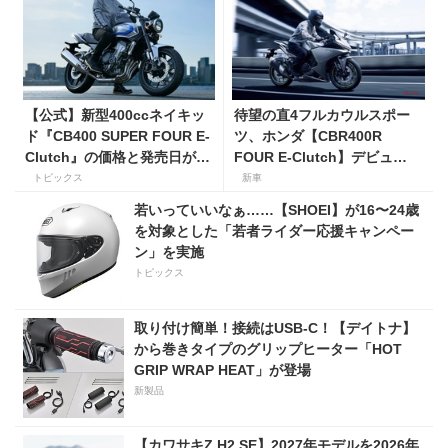
【公式】新型400ccネイキッ
待望の直4フルカウルスポー
ド『CB400 SUPER FOUR E-
ツ、ホンダ【CBR400R
Clutch』の価格と発売日が決
FOUR E-Clutch】デビュ
定！ シリーズ最高58馬力＆
ー！ 価格119万9000円で9
トピックス
新車
14kgもの軽量化!? 完全に
月18日発売。
若いっていいなぁ……【SHOEI】が16〜24歳
「旧CB400SF」を超えた!?
を対象とした「若者ライダー応援キャンペー
【Honda2026新車ニュー
ン」を実施
ス】
トピックス
取り付け簡単！接続はUSB-C！【デイトナ】
から巻きタイプのグリップヒーター「HOT
GRIP WRAP HEAT」が登場
新製品
【カワサキZ H2 SE】2027年モデルを2026年