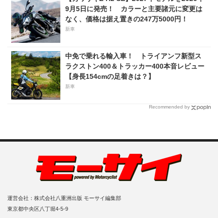
9月5日に発売！ カラーと主要諸元に変更は
なく、価格は据え置きの247万5000円！
新車
中免で乗れる輸入車！ トライアンフ新型ス
ラクストン400＆トラッカー400本音レビュー
【身長154cmの足着きは？】
新車
Recommended by
運営会社：株式会社八重洲出版 モーサイ編集部
東京都中央区八丁堀4-5-9