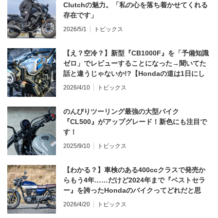
Clutchの魅力。「私の心を落ち着かせてくれる
存在です」
2026/5/1
トピックス
【え？空冷？】新型『CB1000F』を「予備知識
ゼロ」でレビューすることになった→聞いてた
話と違うじゃないか!?【Hondaの道は1日にし
てならず／CB1000F ①第一印象 編】
2026/4/10
トピックス
のんびりツーリング最強の大型バイク
『CL500』がアップグレード！新色にも注目で
す！
2025/9/10
トピックス
【わかる？】車検のある400ccクラスで発売か
らもう4年……だけど2024年まで『ベストセラ
ー』を誇ったHondaのバイクってどれだと思
う？
2026/4/20
トピックス