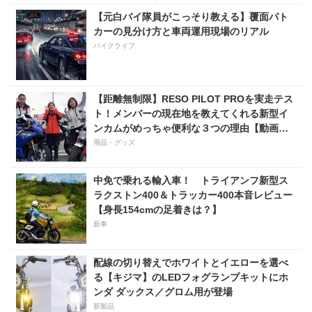
置きの98万100円！
【元白バイ隊員がこっそり教える】覆面パト
カーの見分け方と車両運用現場のリアル
バイクライフ
【距離無制限】RESO PILOT PROを実走テス
ト！メンバーの現在地を教えてくれる新型イ
ンカムがめっちゃ便利な３つの理由【動画付
き】
用品・グッズ
中免で乗れる輸入車！ トライアンフ新型ス
ラクストン400＆トラッカー400本音レビュー
【身長154cmの足着きは？】
新車
配線の切り替えでホワイトとイエローを選べ
る【キジマ】のLEDフォグランプキットにホ
ンダ ダックス／グロム用が登場
新製品