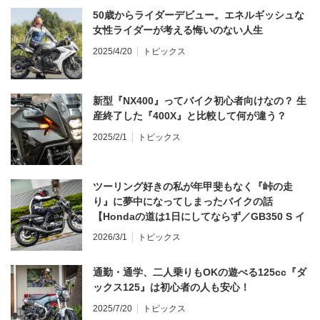
50歳からライダーデビュー。エネルギッシュな
女性ライダーが考える悔いのない人生
2025/4/20
トピックス
新型『NX400』ってバイク初心者向けなの？ 生
産終了した『400X』と比較して何が違う？
2025/2/1
トピックス
ツーリング好きの私が年甲斐もなく『峠の走
り』に夢中になってしまったバイクの話
【Hondaの道は1日にしてならず／GB350 S イ
ンプレ・レビュー 前編】
2026/3/1
トピックス
通勤・通学、二人乗りもOKの遊べる125cc『ダ
ックス125』は初心者の人も安心！
2025/7/20
トピックス