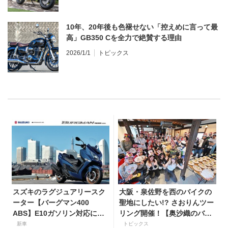
10年、20年後も色褪せない「控えめに言って最
高」GB350 Cを全力で絶賛する理由
2026/1/1
トピックス
スズキのラグジュアリースク
大阪・泉佐野を西のバイクの
ーター【バーグマン400
聖地にしたい!? さおりんツー
ABS】E10ガソリン対応に仕
リング開催！【奥沙織のバイ
様変更して発売。価格は据え
ク日和第３回】
新車
トピックス