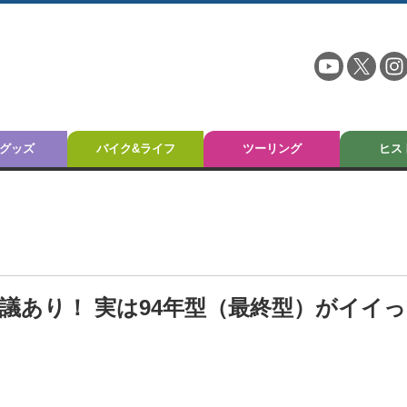
グッズ
バイク&ライフ
ツーリング
ヒス
に異議あり！ 実は94年型（最終型）がイイ