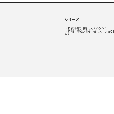
シリーズ
・
時代を駆け抜けたバイクたち
・
昭和～平成と駆け抜けたホンダC
たち