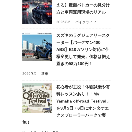
える】覆面パトカーの見分け
方と車両運用現場のリアル
2026/8/6
バイクライフ
スズキのラグジュアリースク
ーター【バーグマン400
ABS】E10ガソリン対応に仕
様変更して発売。価格は据え
置きの98万100円！
2026/8/5
新車
初心者が主役！体験試乗や有
料レッスンあり！「My
Yamaha off-road Festival」
を9月5日・6日にオンタケエ
て
クスプローラーパークで実
施！