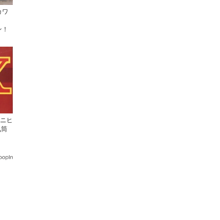
カワ
ン！
ミニヒ
気筒