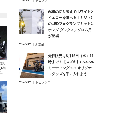
2026/8/4
トピックス
配線の切り替えでホワイトと
イエローを選べる【キジマ】
のLEDフォグランプキットに
ホンダ ダックス／グロム用
が登場
2026/8/4
新製品
先行販売は8月19日（水）11
時まで！【スズキ】GSX-S/R
顧試
ミーティング2026オリジナ
6気
乗り
ルグッズを手に入れよう！
2026/8/4
トピックス