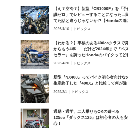
【え？空冷？】新型『CB1000F』を「予
識ゼロ」でレビューすることになった→
てた話と違うじゃないか!?【Hondaの道
日にしてならず／CB1000F ①第一印象 
2026/4/10
トピックス
【わかる？】車検のある400ccクラスで
からもう4年……だけど2024年まで『ベ
セラー』を誇ったHondaのバイクってど
と思う？
2026/4/20
トピックス
新型『NX400』ってバイク初心者向けな
生産終了した『400X』と比較して何が違
2025/2/1
トピックス
通勤・通学、二人乗りもOKの遊べる
125cc『ダックス125』は初心者の人も安
心！