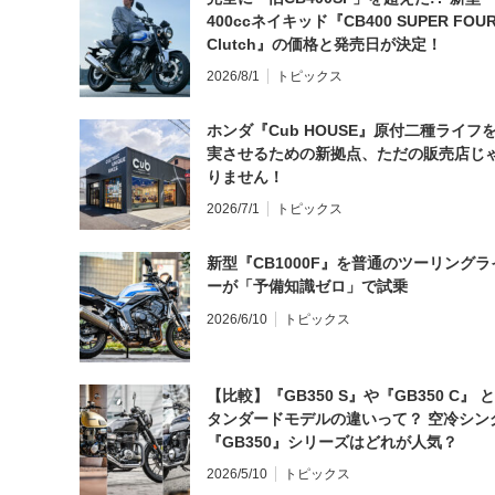
400ccネイキッド『CB400 SUPER FOUR
Clutch』の価格と発売日が決定！
2026/8/1
トピックス
ホンダ『Cub HOUSE』原付二種ライフ
実させるための新拠点、ただの販売店じ
りません！
2026/7/1
トピックス
新型『CB1000F』を普通のツーリングラ
ーが「予備知識ゼロ」で試乗
2026/6/10
トピックス
【比較】『GB350 S』や『GB350 C』 
タンダードモデルの違いって？ 空冷シン
『GB350』シリーズはどれが人気？
2026/5/10
トピックス