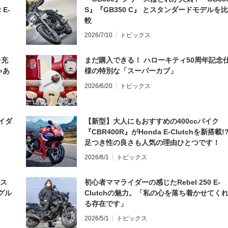
 E-
S』『GB350 C』 とスタンダードモデルを比
較
2026/7/10
トピックス
を充
まだ購入できる！ ハローキティ50周年記念
ゃあ
様の特別な「スーパーカブ」
2026/6/20
トピックス
イダ
【新型】大人にもおすすめの400ccバイク
『CBR400R』がHonda E-Clutchを新搭載!
足つき性の良さも人気の理由ひとつです！
2026/6/1
トピックス
とス
初心者ママライダーの感じたRebel 250 E-
グル
Clutchの魅力。「私の心を落ち着かせてく
る存在です」
2026/5/1
トピックス