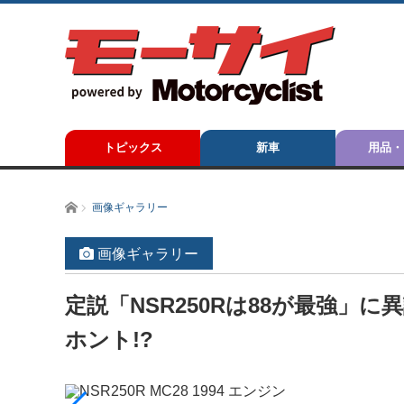
トピックス
新車
用品・
ホーム
画像ギャラリー
画像ギャラリー
定説「NSR250Rは88が最強」
ホント!?