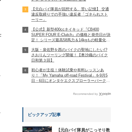
【元白バイ隊員が回想する、苦い記憶】 交通
違反取締りでの手強い違反者「ゴネられスト
ーリー」
【公式】新型400ccネイキッド『CB400
仕
SUPER FOUR E-Clutch』の価格と発売日が決
定！ シリーズ最高58馬力＆14kgもの軽量化!?
完全に「旧CB400SF」を超えた!?
大阪・泉佐野を西のバイクの聖地にしたい!?
【Honda2026新車ニュース】
さおりんツーリング開催！【奥沙織のバイク
日和第３回】
初心者が主役！体験試乗や有料レッスンあ
り！「My Yamaha off-road Festival」を9月5
?
日・6日にオンタケエクスプローラーパークで
実施！
Recommended by
れ
ピックアップ記事
【元白バイ隊員がこっそり教