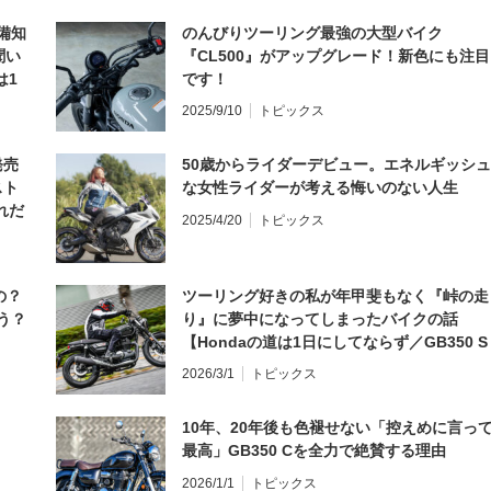
備知
のんびりツーリング最強の大型バイク
聞い
『CL500』がアップグレード！新色にも注目
は1
です！
編】
2025/9/10
トピックス
発売
50歳からライダーデビュー。エネルギッシュ
スト
な女性ライダーが考える悔いのない人生
れだ
2025/4/20
トピックス
の？
ツーリング好きの私が年甲斐もなく『峠の走
う？
り』に夢中になってしまったバイクの話
【Hondaの道は1日にしてならず／GB350 S
インプレ・レビュー 前編】
2026/3/1
トピックス
10年、20年後も色褪せない「控えめに言っ
最高」GB350 Cを全力で絶賛する理由
2026/1/1
トピックス