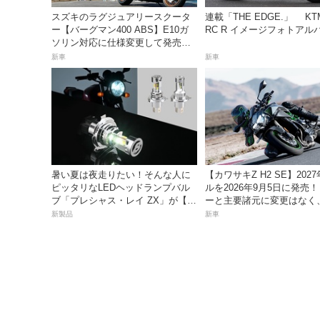
スズキのラグジュアリースクータ
連載「THE EDGE.」 KTM
ー【バーグマン400 ABS】E10ガ
RC R イメージフォトアル
ソリン対応に仕様変更して発売。
価格は据え置きの98万100円！
新車
新車
暑い夏は夜走りたい！そんな人に
【カワサキZ H2 SE】202
ピッタリなLEDヘッドランプバル
ルを2026年9月5日に発売
ブ「プレシャス・レイ ZX」が【デ
ーと主要諸元に変更はなく
イトナ】から登場
は据え置きの247万5000円
新製品
新車