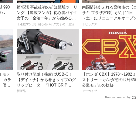
 990
第46話 事故後初の超短距離ツーリ
南国情緒あふれる宮崎市の【
バム
ング 【連載マンガ】初心者バイク
サキ プラザ宮崎】が7月11日
女子の「全治一年」から始める起
（土）にリニューアルオープ
死回生日記
【連載マンガ】初心者バイク女子の「全治一年」から始める起死回生日記
トピックス
7年モデ
取り付け簡単！接続はUSB-C！
【ホンダ CBX】1978〜1982
！ カラ
【デイトナ】から巻きタイプのグ
ストリー ・ホンダ初の並列6
、価格
リップヒーター「HOT GRIP
公道モデルの軌跡
！
WRAP HEAT」が登場
新製品
アーカイブ
Recommended by