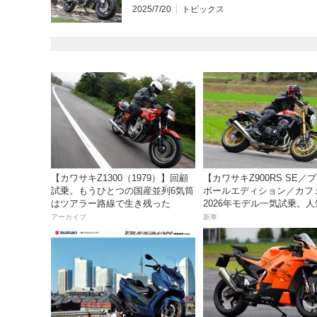
2025/7/20
トピックス
【カワサキZ1300（1979）】回顧
【カワサキZ900RS SE／
試乗。もうひとつの国産並列6気筒
ボールエディション／カフ
はツアラー路線で生き残った
2026年モデル一気試乗。
産ネオレトロモデルが扱い
アーカイブ
新車
上質に進化！