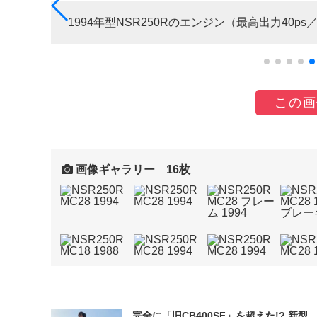
1994年型NSR250Rのエンジン（最高出力40ps／9
この画
画像ギャラリー 16枚
完全に「旧CB400SF」を超えた!? 新型