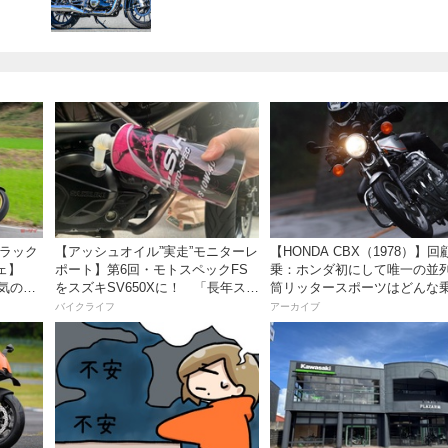
ブラック
【アッシュオイル”実走”モニターレ
【HONDA CBX（1978）】回
ェ】
ポート】第6回・モトスペックFS
乗：ホンダ初にして唯一の並列
人気の国
をスズキSV650Xに！ 「長年スト
筒リッタースポーツはどんな
やすく
レスだったシフトの固さがコレの
味だったのか？
バイクライフ
アーカイブ
おかげで滑らかに！」