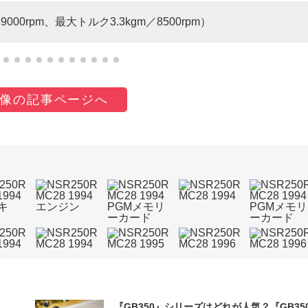
000rpm、最大トルク3.3kgm／8500rpm）
像の記事ページへ
『GB350』シリーズはどれが人気？『GB35