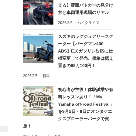
える】覆面パトカーの見分け
方と車両運用現場のリアル
2026/8/6
バイクライフ
スズキのラグジュアリースク
ーター【バーグマン400
ABS】E10ガソリン対応に仕
様変更して発売。価格は据え
置きの98万100円！
2026/8/5
新車
初心者が主役！体験試乗や有
て
料レッスンあり！「My
Yamaha off-road Festival」
を9月5日・6日にオンタケエ
クスプローラーパークで実
施！