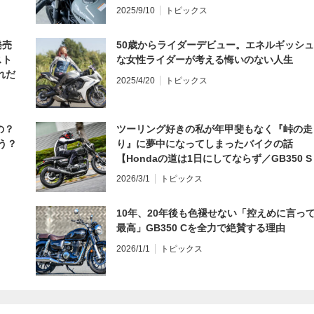
編】
2025/9/10
トピックス
発売
50歳からライダーデビュー。エネルギッシュ
スト
な女性ライダーが考える悔いのない人生
れだ
2025/4/20
トピックス
の？
ツーリング好きの私が年甲斐もなく『峠の走
う？
り』に夢中になってしまったバイクの話
【Hondaの道は1日にしてならず／GB350 S
インプレ・レビュー 前編】
2026/3/1
トピックス
10年、20年後も色褪せない「控えめに言っ
最高」GB350 Cを全力で絶賛する理由
2026/1/1
トピックス