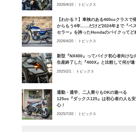
日にしてならず／CB1000F ①第一印象 
2026/4/10
トピックス
【わかる？】車検のある400ccクラスで
からもう4年……だけど2024年まで『ベ
セラー』を誇ったHondaのバイクってど
と思う？
2026/4/20
トピックス
新型『NX400』ってバイク初心者向けな
生産終了した『400X』と比較して何が違
2025/2/1
トピックス
通勤・通学、二人乗りもOKの遊べる
125cc『ダックス125』は初心者の人も安
心！
2025/7/20
トピックス