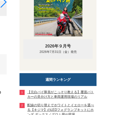
2025年の鈴鹿8耐
2026年９月号
2026年7月31日（金）発売
週間ランキング
【元白バイ隊員がこっそり教える】覆面パト
0
カーの見分け方と車両運用現場のリアル
配線の切り替えでホワイトとイエローを選べ
る【キジマ】のLEDフォグランプキットにホ
ンダ ダックス／グロム用が登場