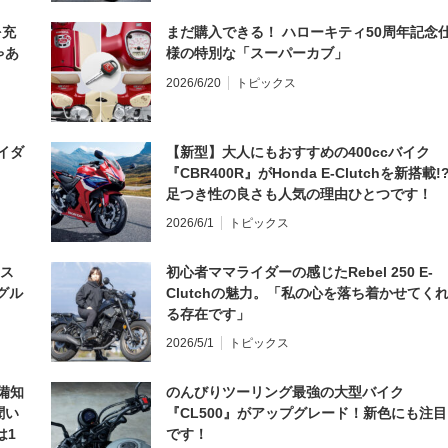
を充
まだ購入できる！ ハローキティ50周年記念
ゃあ
様の特別な「スーパーカブ」
2026/6/20
トピックス
イダ
【新型】大人にもおすすめの400ccバイク
『CBR400R』がHonda E-Clutchを新搭載!
足つき性の良さも人気の理由ひとつです！
2026/6/1
トピックス
とス
初心者ママライダーの感じたRebel 250 E-
グル
Clutchの魅力。「私の心を落ち着かせてく
る存在です」
2026/5/1
トピックス
備知
のんびりツーリング最強の大型バイク
聞い
『CL500』がアップグレード！新色にも注目
は1
です！