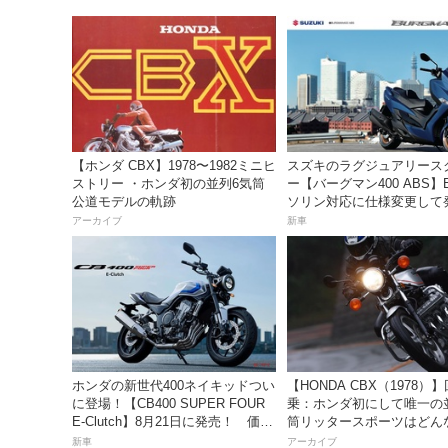
【ホンダ CBX】1978〜1982ミニヒ
スズキのラグジュアリース
ストリー ・ホンダ初の並列6気筒
ー【バーグマン400 ABS】
公道モデルの軌跡
ソリン対応に仕様変更して
価格は据え置きの98万100
アーカイブ
新車
ホンダの新世代400ネイキッドつい
【HONDA CBX（1978）
に登場！【CB400 SUPER FOUR
乗：ホンダ初にして唯一の
E-Clutch】8月21日に発売！ 価格
筒リッタースポーツはどん
99万8800円
味だったのか？
新車
アーカイブ