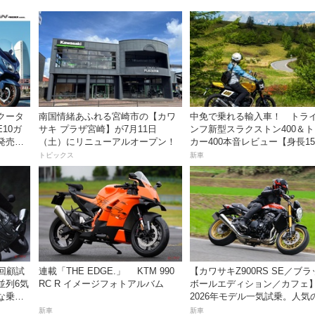
クータ
南国情緒あふれる宮崎市の【カワ
中免で乗れる輸入車！ トラ
E10ガ
サキ プラザ宮崎】が7月11日
ンフ新型スラクストン400＆
発売。
（土）にリニューアルオープン！
カー400本音レビュー【身長15
円！
の足着きは？】
トピックス
新車
】回顧試
連載「THE EDGE.」 KTM 990
【カワサキZ900RS SE／ブ
並列6気
RC R イメージフォトアルバム
ボールエディション／カフェ
な乗り
2026年モデル一気試乗。人気
産ネオレトロモデルが扱いや
新車
新車