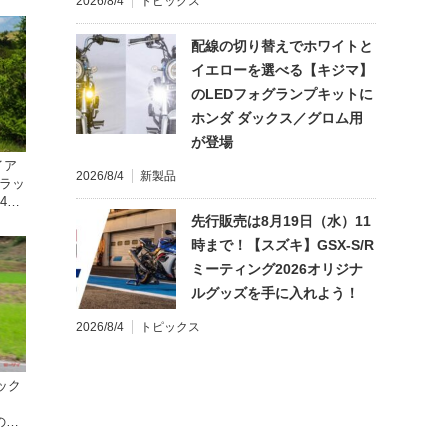
2026/8/4
トピックス
配線の切り替えでホワイトと
イエローを選べる【キジマ】
のLEDフォグランプキットに
ホンダ ダックス／グロム用
が登場
イア
2026/8/4
新製品
トラッ
4cm
先行販売は8月19日（水）11
時まで！【スズキ】GSX-S/R
ミーティング2026オリジナ
ルグッズを手に入れよう！
2026/8/4
トピックス
ラック
】
の国
すく