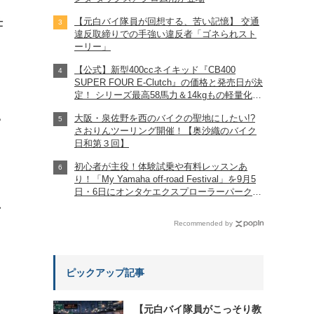
【元白バイ隊員が回想する、苦い記憶】 交通
仕
違反取締りでの手強い違反者「ゴネられスト
ーリー」
【公式】新型400ccネイキッド『CB400
SUPER FOUR E-Clutch』の価格と発売日が決
定！ シリーズ最高58馬力＆14kgもの軽量化!?
完全に「旧CB400SF」を超えた!?
大阪・泉佐野を西のバイクの聖地にしたい!?
【Honda2026新車ニュース】
?
さおりんツーリング開催！【奥沙織のバイク
日和第３回】
初心者が主役！体験試乗や有料レッスンあ
り！「My Yamaha off-road Festival」を9月5
日・6日にオンタケエクスプローラーパークで
実施！
れ
Recommended by
ピックアップ記事
【元白バイ隊員がこっそり教