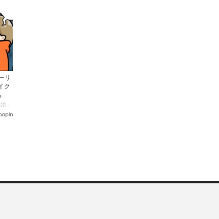
ーリ
イク
る起
【連載マンガ】初心者バイク女子の「全治一年」から始める起死回生日記