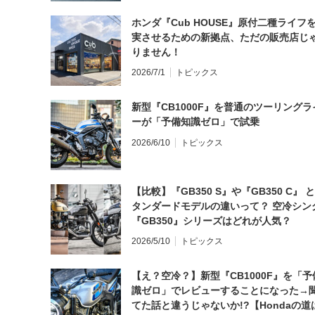
ホンダ『Cub HOUSE』原付二種ライフ
実させるための新拠点、ただの販売店じ
りません！
2026/7/1
トピックス
新型『CB1000F』を普通のツーリングラ
ーが「予備知識ゼロ」で試乗
2026/6/10
トピックス
【比較】『GB350 S』や『GB350 C』 
タンダードモデルの違いって？ 空冷シン
『GB350』シリーズはどれが人気？
2026/5/10
トピックス
【え？空冷？】新型『CB1000F』を「予
識ゼロ」でレビューすることになった→
てた話と違うじゃないか!?【Hondaの道