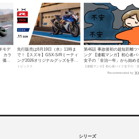
上質に進化！
7年モデ
先行販売は8月19日（水）11時ま
第46話 事故後初の超短距離ツ
！ カラ
で！【スズキ】GSX-S/Rミーティ
ング 【連載マンガ】初心者バ
、価格
ング2026オリジナルグッズを手に
女子の「全治一年」から始め
！
入れよう！
死回生日記
トピックス
Recommended by
シリーズ