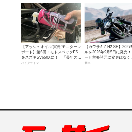
【アッシュオイル”実走”モニターレ
【カワサキZ H2 SE】202
ポート】第6回・モトスペックFS
ルを2026年9月5日に発売
をスズキSV650Xに！ 「長年スト
ーと主要諸元に変更はなく
レスだったシフトの固さがコレの
は据え置きの247万5000円
バイクライフ
新車
おかげで滑らかに！」