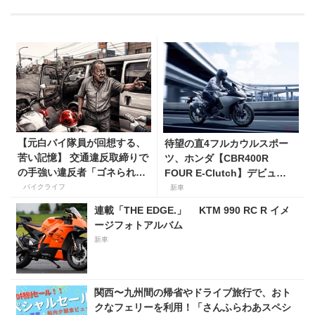
【元白バイ隊員が回想する、
待望の直4フルカウルスポー
苦い記憶】 交通違反取締りで
ツ、ホンダ【CBR400R
の手強い違反者「ゴネられス
FOUR E-Clutch】デビュ
トーリー」
ー！ 価格119万9000円で9
バイクライフ
新車
月18日発売。
連載「THE EDGE.」 KTM 990 RC R イメ
ージフォトアルバム
新車
関西〜九州間の帰省やドライブ旅行で、おト
クなフェリーを利用！「さんふらわあスペシ