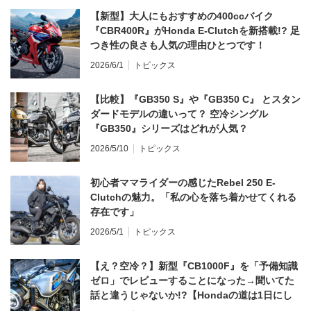
【新型】大人にもおすすめの400ccバイク
『CBR400R』がHonda E-Clutchを新搭載!? 足
つき性の良さも人気の理由ひとつです！
2026/6/1
トピックス
【比較】『GB350 S』や『GB350 C』 とスタン
ダードモデルの違いって？ 空冷シングル
『GB350』シリーズはどれが人気？
2026/5/10
トピックス
初心者ママライダーの感じたRebel 250 E-
Clutchの魅力。「私の心を落ち着かせてくれる
存在です」
2026/5/1
トピックス
【え？空冷？】新型『CB1000F』を「予備知識
ゼロ」でレビューすることになった→聞いてた
話と違うじゃないか!?【Hondaの道は1日にし
てならず／CB1000F ①第一印象 編】