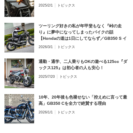
2025/2/1
トピックス
ツーリング好きの私が年甲斐もなく『峠の走
り』に夢中になってしまったバイクの話
【Hondaの道は1日にしてならず／GB350 S イ
ンプレ・レビュー 前編】
2026/3/1
トピックス
通勤・通学、二人乗りもOKの遊べる125cc『ダ
ックス125』は初心者の人も安心！
2025/7/20
トピックス
10年、20年後も色褪せない「控えめに言って最
高」GB350 Cを全力で絶賛する理由
2026/1/1
トピックス