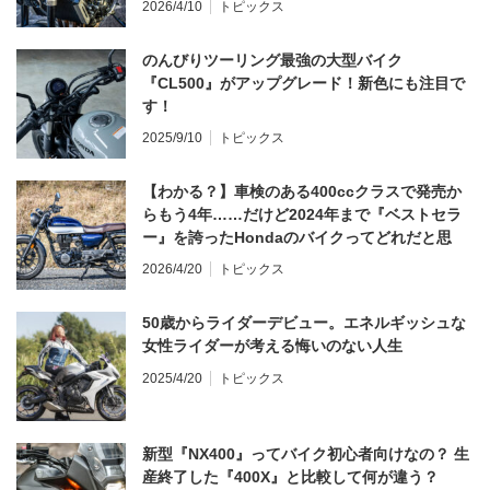
2026/4/10
トピックス
のんびりツーリング最強の大型バイク
『CL500』がアップグレード！新色にも注目で
す！
2025/9/10
トピックス
【わかる？】車検のある400ccクラスで発売か
らもう4年……だけど2024年まで『ベストセラ
ー』を誇ったHondaのバイクってどれだと思
う？
2026/4/20
トピックス
50歳からライダーデビュー。エネルギッシュな
女性ライダーが考える悔いのない人生
2025/4/20
トピックス
新型『NX400』ってバイク初心者向けなの？ 生
産終了した『400X』と比較して何が違う？