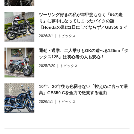
ツーリング好きの私が年甲斐もなく『峠の走
り』に夢中になってしまったバイクの話
【Hondaの道は1日にしてならず／GB350 S イ
ンプレ・レビュー 前編】
2026/3/1
トピックス
通勤・通学、二人乗りもOKの遊べる125cc『ダ
ックス125』は初心者の人も安心！
2025/7/20
トピックス
10年、20年後も色褪せない「控えめに言って最
高」GB350 Cを全力で絶賛する理由
2026/1/1
トピックス