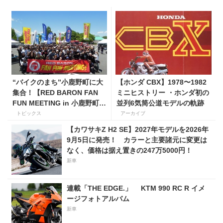
“バイクのまち”小鹿野町に大
【ホンダ CBX】1978〜1982
集合！【RED BARON FAN
ミニヒストリー ・ホンダ初の
FUN MEETING in 小鹿野町
並列6気筒公道モデルの軌跡
秩父ミューズパーク】
トピックス
アーカイブ
【カワサキZ H2 SE】2027年モデルを2026年
9月5日に発売！ カラーと主要諸元に変更は
なく、価格は据え置きの247万5000円！
新車
連載「THE EDGE.」 KTM 990 RC R イメ
ージフォトアルバム
新車