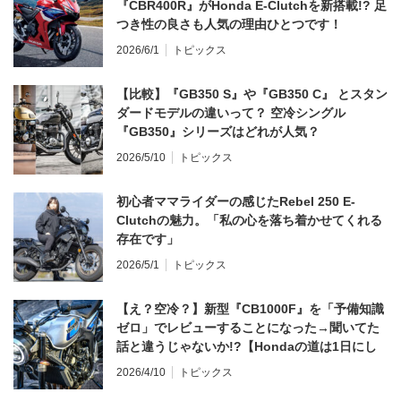
『CBR400R』がHonda E-Clutchを新搭載!? 足
つき性の良さも人気の理由ひとつです！
2026/6/1
トピックス
【比較】『GB350 S』や『GB350 C』 とスタン
ダードモデルの違いって？ 空冷シングル
『GB350』シリーズはどれが人気？
2026/5/10
トピックス
初心者ママライダーの感じたRebel 250 E-
Clutchの魅力。「私の心を落ち着かせてくれる
存在です」
2026/5/1
トピックス
【え？空冷？】新型『CB1000F』を「予備知識
ゼロ」でレビューすることになった→聞いてた
話と違うじゃないか!?【Hondaの道は1日にし
てならず／CB1000F ①第一印象 編】
2026/4/10
トピックス