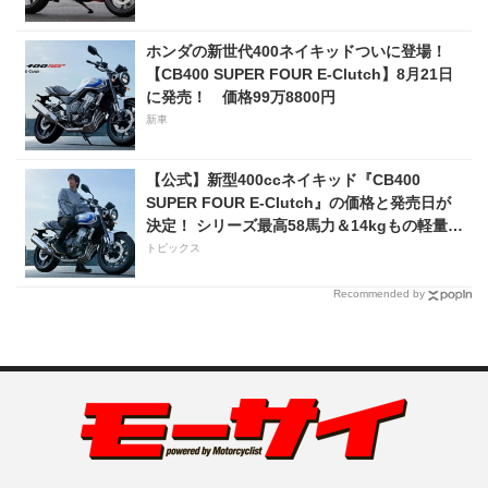
ホンダの新世代400ネイキッドついに登場！
【CB400 SUPER FOUR E-Clutch】8月21日
に発売！ 価格99万8800円
新車
【公式】新型400ccネイキッド『CB400
SUPER FOUR E-Clutch』の価格と発売日が
決定！ シリーズ最高58馬力＆14kgもの軽量
化!? 完全に「旧CB400SF」を超えた!?
トピックス
【Honda2026新車ニュース】
Recommended by