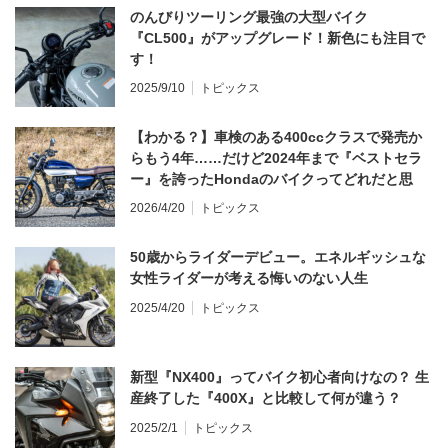
のんびりツーリング最強の大型バイク
『CL500』がアップグレード！新色にも注目で
す！
2025/9/10
トピックス
【わかる？】車検のある400ccクラスで発売か
らもう4年……だけど2024年まで『ベストセラ
ー』を誇ったHondaのバイクってどれだと思
う？
2026/4/20
トピックス
50歳からライダーデビュー。エネルギッシュな
女性ライダーが考える悔いのない人生
2025/4/20
トピックス
新型『NX400』ってバイク初心者向けなの？ 生
産終了した『400X』と比較して何が違う？
2025/2/1
トピックス