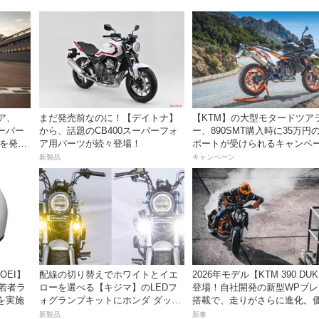
ア、
まだ発売前なのに！【デイトナ】
【KTM】の大型モタードツア
ーパー
から、話題のCB400スーパーフォ
ー、890SMT購入時に35万円
」を発
ア用パーツが続々登場！
ポートが受けられるキャンペ
を実施中！
新製品
キャンペーン
OEI】
配線の切り替えでホワイトとイエ
2026年モデル【KTM 390 DU
「若者ラ
ローを選べる【キジマ】のLEDフ
登場！自社開発の新型WPブレ
を実施
ォグランプキットにホンダ ダック
搭載で、走りがさらに進化。
ス／グロム用が登場
82万9000円で7月発売開始
新製品
新車