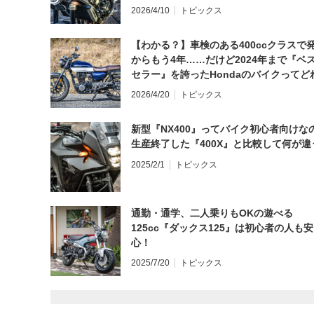
日にしてならず／CB1000F ①第一印象 
2026/4/10
トピックス
【わかる？】車検のある400ccクラスで
からもう4年……だけど2024年まで『ベ
セラー』を誇ったHondaのバイクってど
と思う？
2026/4/20
トピックス
新型『NX400』ってバイク初心者向けな
生産終了した『400X』と比較して何が違
2025/2/1
トピックス
通勤・通学、二人乗りもOKの遊べる
125cc『ダックス125』は初心者の人も安
心！
2025/7/20
トピックス