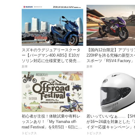
スズキのラグジュアリースクータ
【国内12台限定】アプリリ
ー【バーグマン400 ABS】E10ガ
220HPを誇る究極の新型ス
ソリン対応に仕様変更して発売。
スポーツ「RSV4 Factory
価格は据え置きの98万100円！
売。価格363万円！
新車
新車
初心者が主役！体験試乗や有料レ
若いっていいなぁ……【SH
ッスンあり！「My Yamaha off-
が16〜24歳を対象とした
road Festival」を9月5日・6日にオ
イダー応援キャンペーン」
ンタケエクスプローラーパークで
トピックス
トピックス