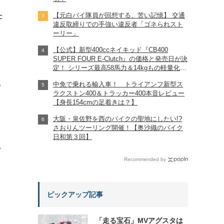
【元白バイ隊員が回想する、苦い記憶】 交通
仕
違反取締りでの手強い違反者「ゴネられスト
ーリー」
【公式】新型400ccネイキッド『CB400
SUPER FOUR E-Clutch』の価格と発売日が決
定！ シリーズ最高58馬力＆14kgもの軽量化!?
完全に「旧CB400SF」を超えた!?
中免で乗れる輸入車！ トライアンフ新型ス
【Honda2026新車ニュース】
?
ラクストン400＆トラッカー400本音レビュー
【身長154cmの足着きは？】
大阪・泉佐野を西のバイクの聖地にしたい!?
さおりんツーリング開催！【奥沙織のバイク
日和第３回】
れ
Recommended by
ピックアップ記事
「走る宝石」MVアグスタは