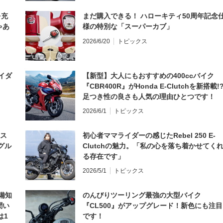
を充
まだ購入できる！ ハローキティ50周年記念
ゃあ
様の特別な「スーパーカブ」
2026/6/20
トピックス
イダ
【新型】大人にもおすすめの400ccバイク
『CBR400R』がHonda E-Clutchを新搭載!
足つき性の良さも人気の理由ひとつです！
2026/6/1
トピックス
とス
初心者ママライダーの感じたRebel 250 E-
グル
Clutchの魅力。「私の心を落ち着かせてく
る存在です」
2026/5/1
トピックス
備知
のんびりツーリング最強の大型バイク
聞い
『CL500』がアップグレード！新色にも注目
は1
です！