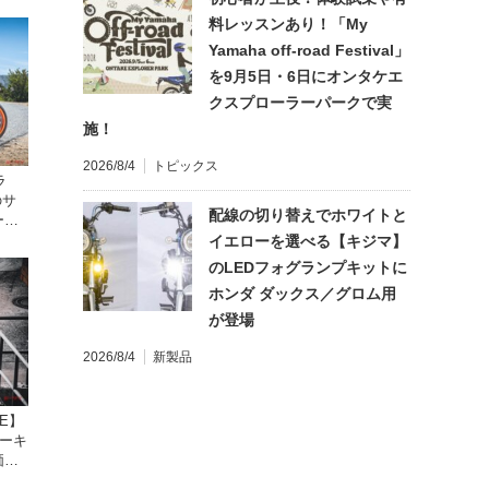
料レッスンあり！「My
Yamaha off-road Festival」
を9月5日・6日にオンタケエ
クスプローラーパークで実
施！
2026/8/4
トピックス
ラ
のサ
配線の切り替えでホワイトと
ーン
イエローを選べる【キジマ】
のLEDフォグランプキットに
ホンダ ダックス／グロム用
が登場
2026/8/4
新製品
KE】
ーキ
価格