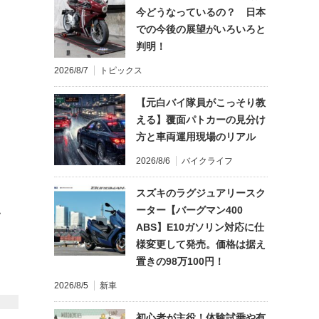
今どうなっているの？ 日本
での今後の展望がいろいろと
判明！
2026/8/7
トピックス
【元白バイ隊員がこっそり教
える】覆面パトカーの見分け
方と車両運用現場のリアル
2026/8/6
バイクライフ
スズキのラグジュアリースク
ーター【バーグマン400
て
ABS】E10ガソリン対応に仕
様変更して発売。価格は据え
置きの98万100円！
2026/8/5
新車
初心者が主役！体験試乗や有