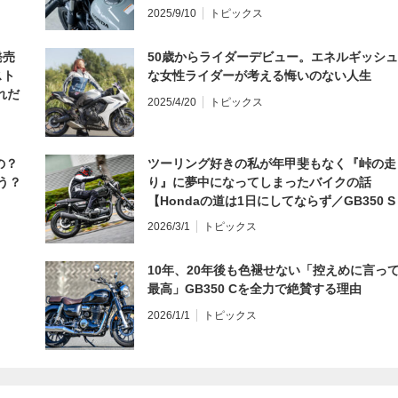
編】
2025/9/10
トピックス
発売
50歳からライダーデビュー。エネルギッシュ
スト
な女性ライダーが考える悔いのない人生
れだ
2025/4/20
トピックス
の？
ツーリング好きの私が年甲斐もなく『峠の走
う？
り』に夢中になってしまったバイクの話
【Hondaの道は1日にしてならず／GB350 S
インプレ・レビュー 前編】
2026/3/1
トピックス
10年、20年後も色褪せない「控えめに言っ
最高」GB350 Cを全力で絶賛する理由
2026/1/1
トピックス