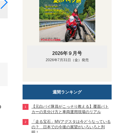
バサルトグレー（既存色）
2026年９月号
2026年7月31日（金）発売
週間ランキング
【元白バイ隊員がこっそり教える】覆面パト
0
カーの見分け方と車両運用現場のリアル
「走る宝石」MVアグスタは今どうなっている
の？ 日本での今後の展望がいろいろと判
明！