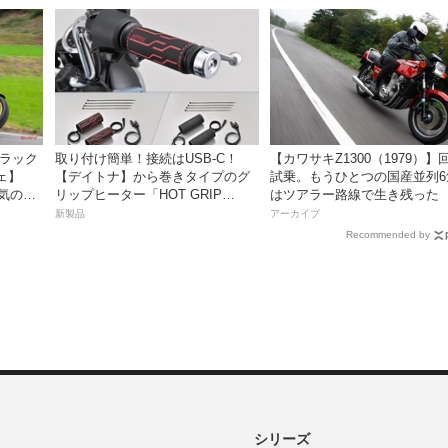
ブラック
取り付け簡単！接続はUSB-C！
【カワサキZ1300（1979）】
ェ】
【デイトナ】から巻きタイプのグ
試乗。もうひとつの国産並列6
人気の国
リップヒーター「HOT GRIP
はツアラー路線で生き残った
やすく
WRAP HEAT」が登場
新製品
アーカイブ
Recommended by
シリーズ