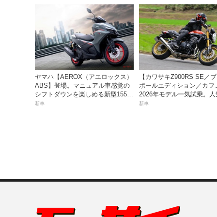
実施！
ヤマハ【AEROX（アエロックス）
【カワサキZ900RS SE／
ABS】登場。マニュアル車感覚の
ボールエディション／カフ
シフトダウンを楽しめる新型155cc
2026年モデル一気試乗。
スポーツスクーター8月31日発売。
産ネオレトロモデルが扱い
新車
新車
価格48万1800円
上質に進化！