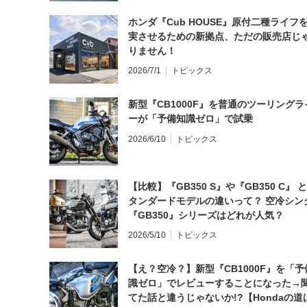
ホンダ『Cub HOUSE』原付二種ライフ
実させるための新拠点、ただの販売店じ
りません！
2026/7/1
トピックス
新型『CB1000F』を普通のツーリングラ
ーが「予備知識ゼロ」で試乗
2026/6/10
トピックス
【比較】『GB350 S』や『GB350 C』 
タンダードモデルの違いって？ 空冷シン
『GB350』シリーズはどれが人気？
2026/5/10
トピックス
【え？空冷？】新型『CB1000F』を「予
識ゼロ」でレビューすることになった→
てた話と違うじゃないか!?【Hondaの道