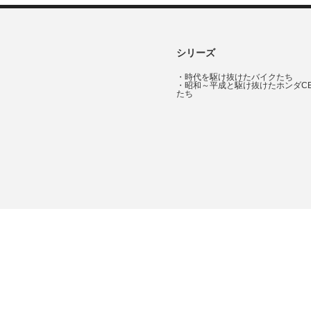
シリーズ
・
時代を駆け抜けたバイクたち
・
昭和～平成と駆け抜けたホンダC
たち