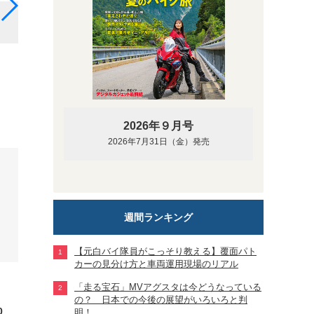
ブラック（既存色）
2026年９月号
2026年7月31日（金）発売
週間ランキング
【元白バイ隊員がこっそり教える】覆面パト
カーの見分け方と車両運用現場のリアル
「走る宝石」MVアグスタは今どうなっている
の？ 日本での今後の展望がいろいろと判
0
明！