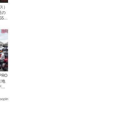
クス）
覚の
5cc
発売。
在地
がめ
画付