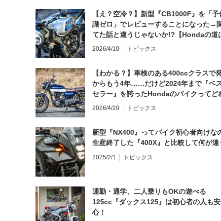
【え？空冷？】新型『CB1000F』を「予
識ゼロ」でレビューすることになった→
てた話と違うじゃないか!?【Hondaの道
日にしてならず／CB1000F ①第一印象 
2026/4/10
トピックス
【わかる？】車検のある400ccクラスで
からもう4年……だけど2024年まで『ベ
セラー』を誇ったHondaのバイクってど
と思う？
2026/4/20
トピックス
新型『NX400』ってバイク初心者向けな
生産終了した『400X』と比較して何が違
2025/2/1
トピックス
通勤・通学、二人乗りもOKの遊べる
125cc『ダックス125』は初心者の人も安
心！