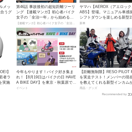
ヘルメッ
第46話 事故後初の超短距離ツーリ
ヤマハ【AEROX（アエロッ
似合うグ
ング 【連載マンガ】初心者バイク
ABS】登場。マニュアル車感
女子の「全治一年」から始める起
シフトダウンを楽しめる新型15
イド）」
死回生日記
スポーツスクーター8月31日
【連載マンガ】初心者バイク女子の「全治一年」から始める起死回生日記
新車
価格48万1800円
OEI】
今年もやります！バイク好き集ま
【距離無制限】RESO PILOT PRO
「若者ラ
れ！【8月19日はバイクの日 HAVE
を実走テスト！メンバーの現
を実施
A BIKE DAY】を東京・秋葉原で開
を教えてくれる新型インカム
催！
っちゃ便利な３つの理由【動
イベント
用品・グッズ
き】
Recommended by