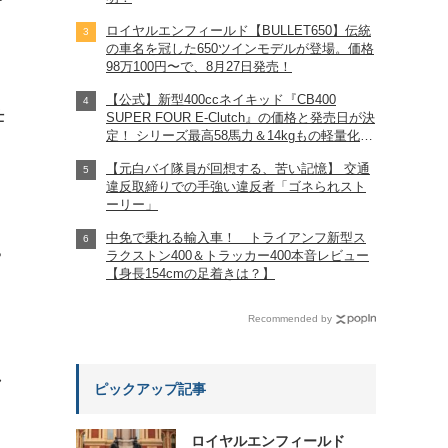
ロイヤルエンフィールド【BULLET650】伝統
の車名を冠した650ツインモデルが登場。価格
98万100円〜で、8月27日発売！
【公式】新型400ccネイキッド『CB400
仕
SUPER FOUR E-Clutch』の価格と発売日が決
定！ シリーズ最高58馬力＆14kgもの軽量化!?
完全に「旧CB400SF」を超えた!?
【元白バイ隊員が回想する、苦い記憶】 交通
【Honda2026新車ニュース】
違反取締りでの手強い違反者「ゴネられスト
ーリー」
中免で乗れる輸入車！ トライアンフ新型ス
ラクストン400＆トラッカー400本音レビュー
?
【身長154cmの足着きは？】
Recommended by
れ
ピックアップ記事
ロイヤルエンフィールド