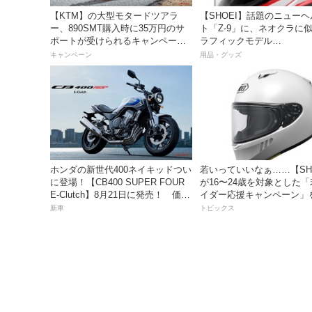
【KTM】の大型モタードツアラ
【SHOEI】話題のニュー
ー、890SMT購入時に35万円のサ
ト「Z-9」に、ネオクラに
ポートが受けられるキャンペーン
ラフィックモデル
を実施中！
「BURNSIDE（バーンサ
キャンペーン
用品・グッズ
が登場！
ホンダの新世代400ネイキッドつい
若いっていいなぁ……【SH
に登場！【CB400 SUPER FOUR
が16〜24歳を対象とした
E-Clutch】8月21日に発売！ 価格
イダー応援キャンペーン」
99万8800円
新車
トピックス