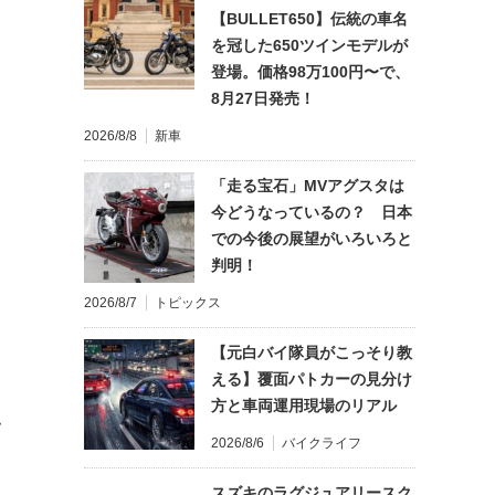
【BULLET650】伝統の車名
を冠した650ツインモデルが
登場。価格98万100円〜で、
8月27日発売！
2026/8/8
新車
「走る宝石」MVアグスタは
今どうなっているの？ 日本
での今後の展望がいろいろと
判明！
2026/8/7
トピックス
【元白バイ隊員がこっそり教
える】覆面パトカーの見分け
方と車両運用現場のリアル
て
2026/8/6
バイクライフ
スズキのラグジュアリースク