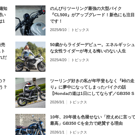
備知
のんびりツーリング最強の大型バイク
聞い
『CL500』がアップグレード！新色にも注目
は1
です！
編】
2025/9/10
トピックス
発売
50歳からライダーデビュー。エネルギッシュ
スト
な女性ライダーが考える悔いのない人生
れだ
2025/4/20
トピックス
の？
ツーリング好きの私が年甲斐もなく『峠の走
う？
り』に夢中になってしまったバイクの話
【Hondaの道は1日にしてならず／GB350 S
インプレ・レビュー 前編】
2026/3/1
トピックス
10年、20年後も色褪せない「控えめに言っ
最高」GB350 Cを全力で絶賛する理由
2026/1/1
トピックス