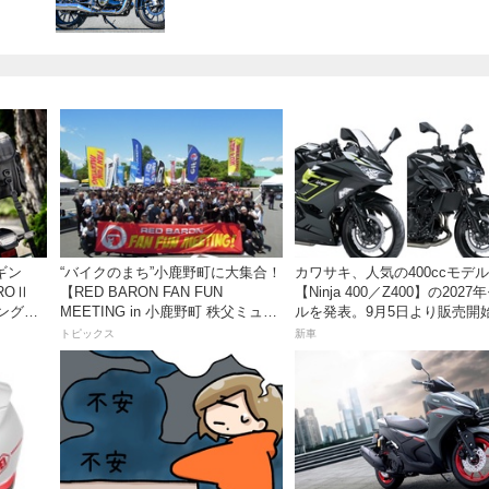
ビギン
“バイクのまち”小鹿野町に大集合！
カワサキ、人気の400ccモデル
ROⅡ
【RED BARON FAN FUN
【Ninja 400／Z400】の2027
ングに
MEETING in 小鹿野町 秩父ミュー
ルを発表。9月5日より販売開
グ〜
ズパーク】
トピックス
新車