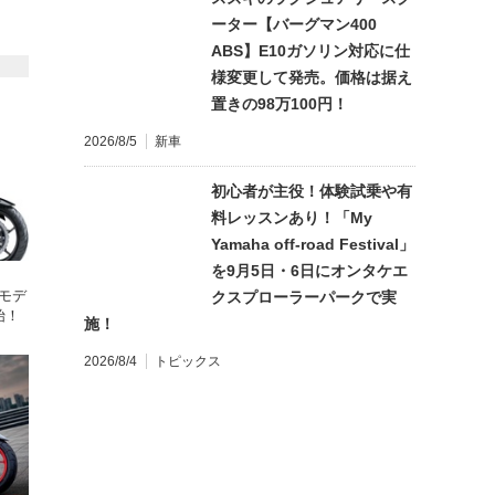
ーター【バーグマン400
ABS】E10ガソリン対応に仕
様変更して発売。価格は据え
置きの98万100円！
2026/8/5
新車
初心者が主役！体験試乗や有
料レッスンあり！「My
Yamaha off-road Festival」
を9月5日・6日にオンタケエ
年モデ
クスプローラーパークで実
始！
施！
2026/8/4
トピックス