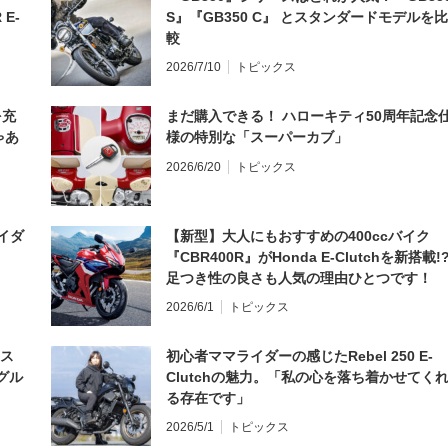
 E-
S』『GB350 C』 とスタンダードモデルを比
較
2026/7/10
トピックス
を充
まだ購入できる！ ハローキティ50周年記念
ゃあ
様の特別な「スーパーカブ」
2026/6/20
トピックス
イダ
【新型】大人にもおすすめの400ccバイク
『CBR400R』がHonda E-Clutchを新搭載!
足つき性の良さも人気の理由ひとつです！
2026/6/1
トピックス
とス
初心者ママライダーの感じたRebel 250 E-
グル
Clutchの魅力。「私の心を落ち着かせてく
る存在です」
2026/5/1
トピックス