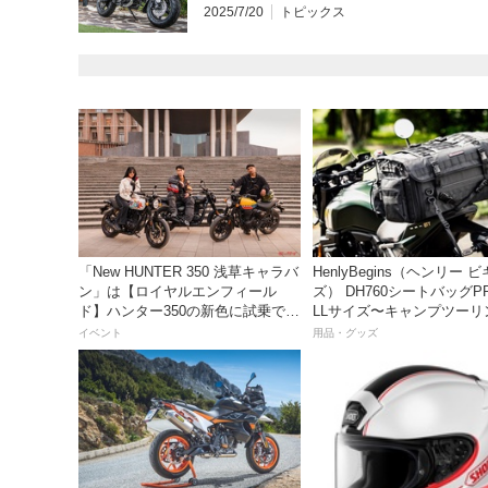
2025/7/20
トピックス
「New HUNTER 350 浅草キャラバ
HenlyBegins（ヘンリー 
ン」は【ロイヤルエンフィール
ズ） DH760シートバッグP
ド】ハンター350の新色に試乗でき
LLサイズ〜キャンプツーリ
るチャンス！
も安心の大容量ツアーバッ
イベント
用品・グッズ