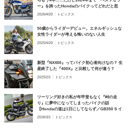
ー』を誇ったHondaのバイクってどれだと思
う？
2026/4/20
トピックス
50歳からライダーデビュー。エネルギッシュな
女性ライダーが考える悔いのない人生
2025/4/20
トピックス
新型『NX400』ってバイク初心者向けなの？ 生
産終了した『400X』と比較して何が違う？
2025/2/1
トピックス
ツーリング好きの私が年甲斐もなく『峠の走
り』に夢中になってしまったバイクの話
【Hondaの道は1日にしてならず／GB350 S イ
ンプレ・レビュー 前編】
2026/3/1
トピックス