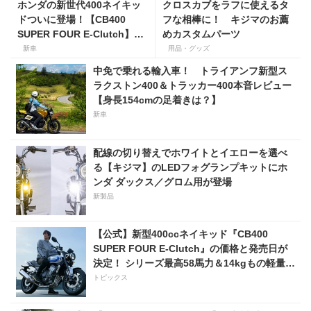
ホンダの新世代400ネイキッ
クロスカブをラフに使えるタ
ドついに登場！【CB400
フな相棒に！ キジマのお薦
SUPER FOUR E-Clutch】8
めカスタムパーツ
月21日に発売！ 価格99万
新車
用品・グッズ
8800円
中免で乗れる輸入車！ トライアンフ新型ス
ラクストン400＆トラッカー400本音レビュー
【身長154cmの足着きは？】
新車
配線の切り替えでホワイトとイエローを選べ
る【キジマ】のLEDフォグランプキットにホ
ンダ ダックス／グロム用が登場
新製品
【公式】新型400ccネイキッド『CB400
SUPER FOUR E-Clutch』の価格と発売日が
決定！ シリーズ最高58馬力＆14kgもの軽量
化!? 完全に「旧CB400SF」を超えた!?
トピックス
【Honda2026新車ニュース】