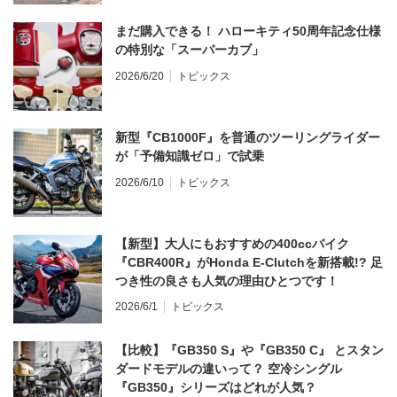
まだ購入できる！ ハローキティ50周年記念仕様
の特別な「スーパーカブ」
2026/6/20
トピックス
新型『CB1000F』を普通のツーリングライダー
が「予備知識ゼロ」で試乗
2026/6/10
トピックス
【新型】大人にもおすすめの400ccバイク
『CBR400R』がHonda E-Clutchを新搭載!? 足
つき性の良さも人気の理由ひとつです！
2026/6/1
トピックス
【比較】『GB350 S』や『GB350 C』 とスタン
ダードモデルの違いって？ 空冷シングル
『GB350』シリーズはどれが人気？