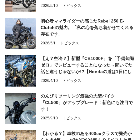
2026/5/10
トピックス
初心者ママライダーの感じたRebel 250 E-
Clutchの魅力。「私の心を落ち着かせてくれる
存在です」
2026/5/1
トピックス
【え？空冷？】新型『CB1000F』を「予備知識
ゼロ」でレビューすることになった→聞いてた
話と違うじゃないか!?【Hondaの道は1日にし
てならず／CB1000F ①第一印象 編】
2026/4/10
トピックス
のんびりツーリング最強の大型バイク
『CL500』がアップグレード！新色にも注目で
す！
2025/9/10
トピックス
【わかる？】車検のある400ccクラスで発売か
らもう4年……だけど2024年まで『ベストセラ