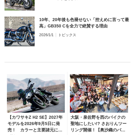
10年、20年後も色褪せない「控えめに言って最
高」GB350 Cを全力で絶賛する理由
2026/1/1
トピックス
【カワサキZ H2 SE】2027年
大阪・泉佐野を西のバイクの
モデルを2026年9月5日に発
聖地にしたい!? さおりんツー
売！ カラーと主要諸元に変
リング開催！【奥沙織のバイ