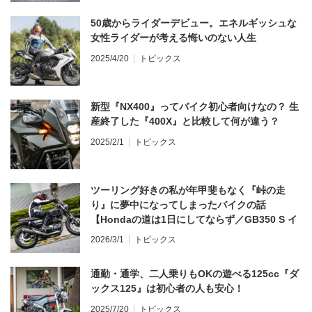
50歳からライダーデビュー。エネルギッシュな
女性ライダーが考える悔いのない人生
2025/4/20
トピックス
新型『NX400』ってバイク初心者向けなの？ 生
産終了した『400X』と比較して何が違う？
2025/2/1
トピックス
ツーリング好きの私が年甲斐もなく『峠の走
り』に夢中になってしまったバイクの話
【Hondaの道は1日にしてならず／GB350 S イ
ンプレ・レビュー 前編】
2026/3/1
トピックス
通勤・通学、二人乗りもOKの遊べる125cc『ダ
ックス125』は初心者の人も安心！
2025/7/20
トピックス