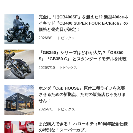
完全に「旧CB400SF」を超えた!? 新型400ccネ
イキッド『CB400 SUPER FOUR E-Clutch』の
価格と発売日が決定！
2026/8/1
トピックス
『GB350』シリーズはどれが人気？『GB350
S』『GB350 C』 とスタンダードモデルを比較
2026/7/10
トピックス
ホンダ『Cub HOUSE』原付二種ライフを充実
させるための新拠点、ただの販売店じゃありま
せん！
2026/7/1
トピックス
まだ購入できる！ ハローキティ50周年記念仕様
の特別な「スーパーカブ」