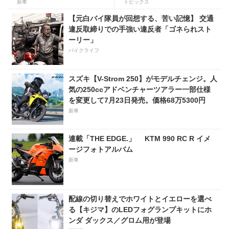
更はなく、価格は据え置きの
ク日和第３回】
新車
トピックス
247万5000円！
【元白バイ隊員が回想する、苦い記憶】 交通
違反取締りでの手強い違反者「ゴネられスト
ーリー」
バイクライフ
スズキ【V-Strom 250】がモデルチェンジ。人
気の250ccアドベンチャーツアラー一部仕様
を変更して7月23日発売。価格68万5300円
新車
連載「THE EDGE.」 KTM 990 RC R イメ
ージフォトアルバム
新車
配線の切り替えでホワイトとイエローを選べ
る【キジマ】のLEDフォグランプキットにホ
ンダ ダックス／グロム用が登場