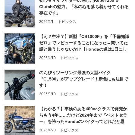
初心者ママライダーの感じたRebel 250 E-
Clutchの魅力。「私の心を落ち着かせてくれる
存在です」
2026/5/1
トピックス
【え？空冷？】新型『CB1000F』を「予備知識
ゼロ」でレビューすることになった→聞いてた
話と違うじゃないか!?【Hondaの道は1日にし
てならず／CB1000F ①第一印象 編】
2026/4/10
トピックス
のんびりツーリング最強の大型バイク
『CL500』がアップグレード！新色にも注目で
す！
2025/9/10
トピックス
【わかる？】車検のある400ccクラスで発売か
らもう4年……だけど2024年まで『ベストセラ
ー』を誇ったHondaのバイクってどれだと思
う？
2026/4/20
トピックス