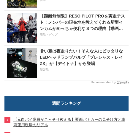
【距離無制限】RESO PILOT PROを実走テス
ト！メンバーの現在地を教えてくれる新型イ
ンカムがめっちゃ便利な３つの理由【動画付
き】
用品・グッズ
暑い夏は夜走りたい！そんな人にピッタリな
LEDヘッドランプバルブ「プレシャス・レイ
ZX」が【デイトナ】から登場
新製品
Recommended by
週間ランキング
【元白バイ隊員がこっそり教える】覆面パトカーの見分け方と車
両運用現場のリアル