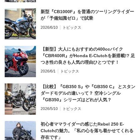
新型『CB1000F』を普通のツーリングライダー
が「予備知識ゼロ」で試乗
2026/6/10
トピックス
【新型】大人にもおすすめの400ccバイク
『CBR400R』がHonda E-Clutchを新搭載!? 足
つき性の良さも人気の理由ひとつです！
2026/6/1
トピックス
【比較】『GB350 S』や『GB350 C』 とスタン
ダードモデルの違いって？ 空冷シングル
『GB350』シリーズはどれが人気？
2026/5/10
トピックス
初心者ママライダーの感じたRebel 250 E-
Clutchの魅力。「私の心を落ち着かせてくれる
存在です」