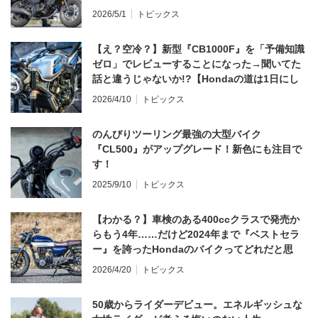
2026/5/1
トピックス
【え？空冷？】新型『CB1000F』を「予備知識
ゼロ」でレビューすることになった→聞いてた
話と違うじゃないか!?【Hondaの道は1日にし
てならず／CB1000F ①第一印象 編】
2026/4/10
トピックス
のんびりツーリング最強の大型バイク
『CL500』がアップグレード！新色にも注目で
す！
2025/9/10
トピックス
【わかる？】車検のある400ccクラスで発売か
らもう4年……だけど2024年まで『ベストセラ
ー』を誇ったHondaのバイクってどれだと思
う？
2026/4/20
トピックス
50歳からライダーデビュー。エネルギッシュな