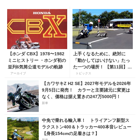
【ホンダ CBX】1978〜1982
上手くなるために、絶対に
ミニヒストリー ・ホンダ初の
「動かしてはいけない」たっ
並列6気筒公道モデルの軌跡
た一つの場所！ 【第11回】現
役二輪教習指導員YouTuber
アーカイブ
トピックス
ばくのライテク講座
【カワサキZ H2 SE】2027年モデルを2026年
9月5日に発売！ カラーと主要諸元に変更は
なく、価格は据え置きの247万5000円！
新車
中免で乗れる輸入車！ トライアンフ新型ス
ラクストン400＆トラッカー400本音レビュー
【身長154cmの足着きは？】
新車