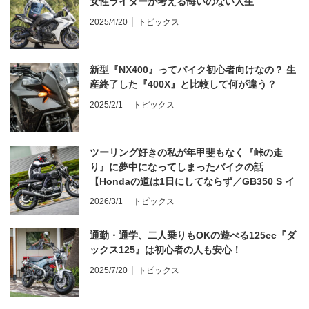
女性ライダーが考える悔いのない人生
2025/4/20
トピックス
新型『NX400』ってバイク初心者向けなの？ 生
産終了した『400X』と比較して何が違う？
2025/2/1
トピックス
ツーリング好きの私が年甲斐もなく『峠の走
り』に夢中になってしまったバイクの話
【Hondaの道は1日にしてならず／GB350 S イ
ンプレ・レビュー 前編】
2026/3/1
トピックス
通勤・通学、二人乗りもOKの遊べる125cc『ダ
ックス125』は初心者の人も安心！
2025/7/20
トピックス