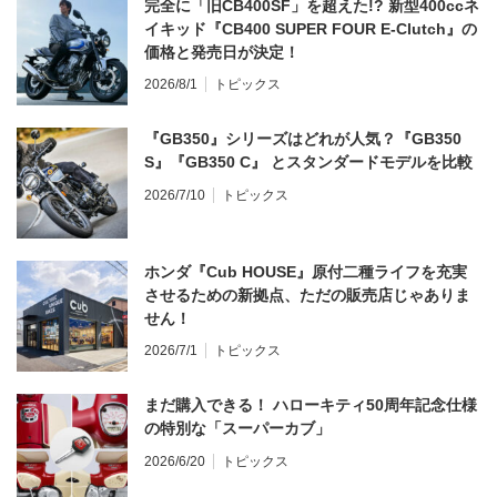
完全に「旧CB400SF」を超えた!? 新型400ccネ
イキッド『CB400 SUPER FOUR E-Clutch』の
価格と発売日が決定！
2026/8/1
トピックス
『GB350』シリーズはどれが人気？『GB350
S』『GB350 C』 とスタンダードモデルを比較
2026/7/10
トピックス
ホンダ『Cub HOUSE』原付二種ライフを充実
させるための新拠点、ただの販売店じゃありま
せん！
2026/7/1
トピックス
まだ購入できる！ ハローキティ50周年記念仕様
の特別な「スーパーカブ」
2026/6/20
トピックス