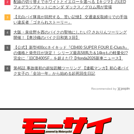
配線の切り替えでホワイトとイエローを選べる【キジマ】のLED
フォグランプキットにホンダ ダックス／グロム用が登場
【元白バイ隊員が回想する、苦い記憶】 交通違反取締りでの手強
い違反者「ゴネられストーリー」
大阪・泉佐野を西のバイクの聖地にしたい!? さおりんツーリング
開催！【奥沙織のバイク日和第３回】
【公式】新型400ccネイキッド『CB400 SUPER FOUR E-Clutch』
の価格と発売日が決定！ シリーズ最高58馬力＆14kgもの軽量化!?
完全に「旧CB400SF」を超えた!?【Honda2026新車ニュース】
第46話 事故後初の超短距離ツーリング 【連載マンガ】初心者バイ
ク女子の「全治一年」から始める起死回生日記
Recommended by