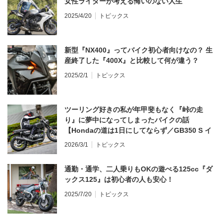
女性ライダーが考える悔いのない人生
2025/4/20
トピックス
新型『NX400』ってバイク初心者向けなの？ 生
産終了した『400X』と比較して何が違う？
2025/2/1
トピックス
ツーリング好きの私が年甲斐もなく『峠の走
り』に夢中になってしまったバイクの話
【Hondaの道は1日にしてならず／GB350 S イ
ンプレ・レビュー 前編】
2026/3/1
トピックス
通勤・通学、二人乗りもOKの遊べる125cc『ダ
ックス125』は初心者の人も安心！
2025/7/20
トピックス