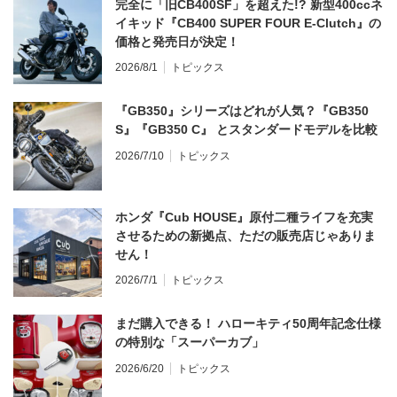
完全に「旧CB400SF」を超えた!? 新型400ccネ
イキッド『CB400 SUPER FOUR E-Clutch』の
価格と発売日が決定！
2026/8/1
トピックス
『GB350』シリーズはどれが人気？『GB350
S』『GB350 C』 とスタンダードモデルを比較
2026/7/10
トピックス
ホンダ『Cub HOUSE』原付二種ライフを充実
させるための新拠点、ただの販売店じゃありま
せん！
2026/7/1
トピックス
まだ購入できる！ ハローキティ50周年記念仕様
の特別な「スーパーカブ」
2026/6/20
トピックス