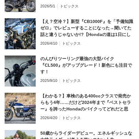
2026/5/1
トピックス
【え？空冷？】新型『CB1000F』を「予備知識
ゼロ」でレビューすることになった→聞いてた
話と違うじゃないか!?【Hondaの道は1日にし
てならず／CB1000F ①第一印象 編】
2026/4/10
トピックス
のんびりツーリング最強の大型バイク
『CL500』がアップグレード！新色にも注目で
す！
2025/9/10
トピックス
【わかる？】車検のある400ccクラスで発売か
らもう4年……だけど2024年まで『ベストセラ
ー』を誇ったHondaのバイクってどれだと思
う？
2026/4/20
トピックス
50歳からライダーデビュー。エネルギッシュな