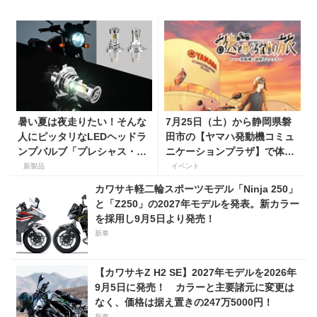
暑い夏は夜走りたい！そんな
7月25日（土）から静岡県磐
人にピッタリなLEDヘッドラ
田市の【ヤマハ発動機コミュ
ンプバルブ「プレシャス・レ
ニケーションプラザ】で体験
イ ZX」が【デイトナ】から
型謎解きイベントを開催！
新製品
イベント
登場
カワサキ軽二輪スポーツモデル「Ninja 250」
と「Z250」の2027年モデルを発表。新カラー
を採用し9月5日より発売！
新車
【カワサキZ H2 SE】2027年モデルを2026年
9月5日に発売！ カラーと主要諸元に変更は
なく、価格は据え置きの247万5000円！
新車