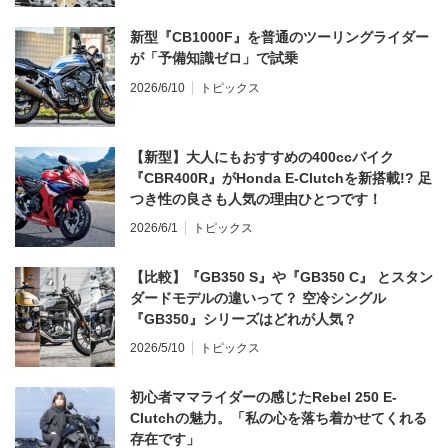
新型『CB1000F』を普通のツーリングライダー
が「予備知識ゼロ」で試乗
2026/6/10
トピックス
【新型】大人にもおすすめの400ccバイク
『CBR400R』がHonda E-Clutchを新搭載!? 足
つき性の良さも人気の理由ひとつです！
2026/6/1
トピックス
【比較】『GB350 S』や『GB350 C』 とスタン
ダードモデルの違いって？ 空冷シングル
『GB350』シリーズはどれが人気？
2026/5/10
トピックス
初心者ママライダーの感じたRebel 250 E-
Clutchの魅力。「私の心を落ち着かせてくれる
存在です」