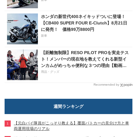
ホンダの新世代400ネイキッドついに登場！
【CB400 SUPER FOUR E-Clutch】8月21日
に発売！ 価格99万8800円
新車
【距離無制限】RESO PILOT PROを実走テス
ト！メンバーの現在地を教えてくれる新型イ
ンカムがめっちゃ便利な３つの理由【動画付
き】
用品・グッズ
Recommended by
週間ランキング
【元白バイ隊員がこっそり教える】覆面パトカーの見分け方と車
両運用現場のリアル