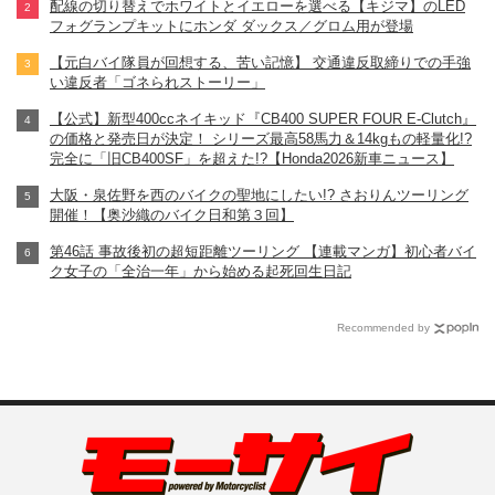
配線の切り替えでホワイトとイエローを選べる【キジマ】のLED
フォグランプキットにホンダ ダックス／グロム用が登場
【元白バイ隊員が回想する、苦い記憶】 交通違反取締りでの手強
い違反者「ゴネられストーリー」
【公式】新型400ccネイキッド『CB400 SUPER FOUR E-Clutch』
の価格と発売日が決定！ シリーズ最高58馬力＆14kgもの軽量化!?
完全に「旧CB400SF」を超えた!?【Honda2026新車ニュース】
大阪・泉佐野を西のバイクの聖地にしたい!? さおりんツーリング
開催！【奥沙織のバイク日和第３回】
第46話 事故後初の超短距離ツーリング 【連載マンガ】初心者バイ
ク女子の「全治一年」から始める起死回生日記
Recommended by