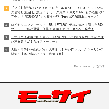
【公式】新型400ccネイキッド『CB400 SUPER FOUR E-Clutch』
の価格と発売日が決定！ シリーズ最高58馬力＆14kgもの軽量化!?
完全に「旧CB400SF」を超えた!?【Honda2026新車ニュース】
ロイヤルエンフィールド【BULLET650】伝統の車名を冠した650
ツインモデルが登場。価格98万100円〜で、8月27日発売！
【元白バイ隊員が回想する、苦い記憶】 交通違反取締りでの手強
い違反者「ゴネられストーリー」
大阪・泉佐野を西のバイクの聖地にしたい!? さおりんツーリング
開催！【奥沙織のバイク日和第３回】
Recommended by