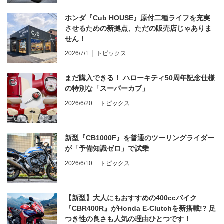
ホンダ『Cub HOUSE』原付二種ライフを充実
させるための新拠点、ただの販売店じゃありま
せん！
2026/7/1
トピックス
まだ購入できる！ ハローキティ50周年記念仕様
の特別な「スーパーカブ」
2026/6/20
トピックス
新型『CB1000F』を普通のツーリングライダー
が「予備知識ゼロ」で試乗
2026/6/10
トピックス
【新型】大人にもおすすめの400ccバイク
『CBR400R』がHonda E-Clutchを新搭載!? 足
つき性の良さも人気の理由ひとつです！