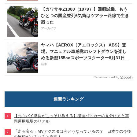
【カワサキZ1300（1979）】回顧試乗。もう
ひとつの国産並列6気筒はツアラー路線で生き
残った
アーカイブ
ヤマハ【AEROX（アエロックス） ABS】登
場。マニュアル車感覚のシフトダウンを楽し
める新型155ccスポーツスクーター8月31日発
売。価格48万1800円
新車
Recommended by
週間ランキング
【元白バイ隊員がこっそり教える】覆面パトカーの見分け方と車
両運用現場のリアル
「走る宝石」MVアグスタは今どうなっているの？ 日本での今後
の展望がいろいろと判明！