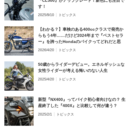
『CL500』がアップグレード！新色にも注目で
す！
2025/9/10
トピックス
【わかる？】車検のある400ccクラスで発売か
らもう4年……だけど2024年まで『ベストセラ
ー』を誇ったHondaのバイクってどれだと思
う？
2026/4/20
トピックス
50歳からライダーデビュー。エネルギッシュな
女性ライダーが考える悔いのない人生
2025/4/20
トピックス
新型『NX400』ってバイク初心者向けなの？ 生
産終了した『400X』と比較して何が違う？
2025/2/1
トピックス