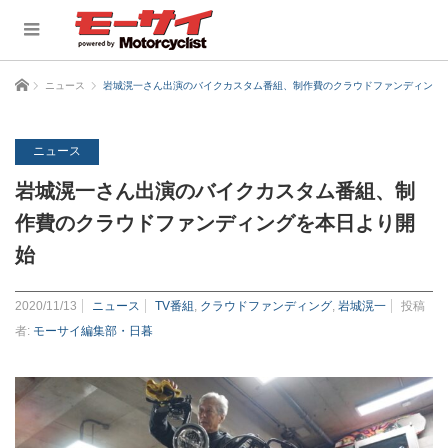
ホーム
ニュース
岩城滉一さん出演のバイクカスタム番組、制作費のクラウドファンディング
ニュース
岩城滉一さん出演のバイクカスタム番組、制
作費のクラウドファンディングを本日より開
始
2020/11/13
ニュース
TV番組
,
クラウドファンディング
,
岩城滉一
投稿
者:
モーサイ編集部・日暮