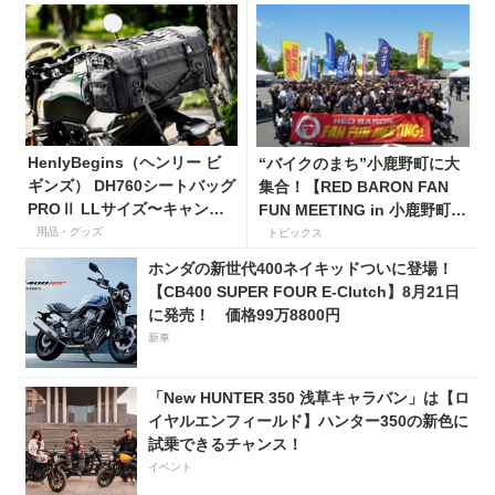
HenlyBegins（ヘンリー ビ
“バイクのまち”小鹿野町に大
ギンズ） DH760シートバッグ
集合！【RED BARON FAN
PROⅡ LLサイズ〜キャンプ
FUN MEETING in 小鹿野町
ツーリングにも安心の大容量
秩父ミューズパーク】
用品・グッズ
トピックス
ツアーバッグ〜
ホンダの新世代400ネイキッドついに登場！
【CB400 SUPER FOUR E-Clutch】8月21日
に発売！ 価格99万8800円
新車
「New HUNTER 350 浅草キャラバン」は【ロ
イヤルエンフィールド】ハンター350の新色に
試乗できるチャンス！
イベント