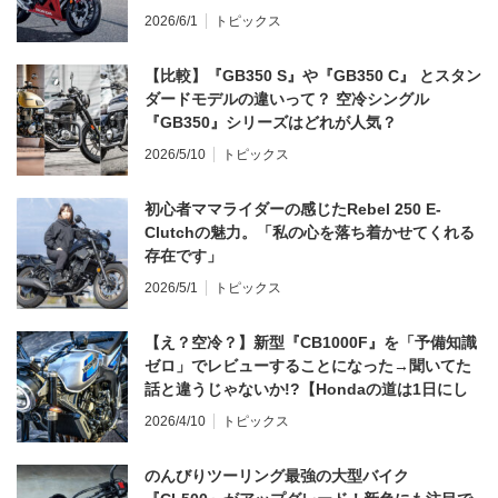
2026/6/1
トピックス
【比較】『GB350 S』や『GB350 C』 とスタン
ダードモデルの違いって？ 空冷シングル
『GB350』シリーズはどれが人気？
2026/5/10
トピックス
初心者ママライダーの感じたRebel 250 E-
Clutchの魅力。「私の心を落ち着かせてくれる
存在です」
2026/5/1
トピックス
【え？空冷？】新型『CB1000F』を「予備知識
ゼロ」でレビューすることになった→聞いてた
話と違うじゃないか!?【Hondaの道は1日にし
てならず／CB1000F ①第一印象 編】
2026/4/10
トピックス
のんびりツーリング最強の大型バイク