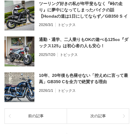
ツーリング好きの私が年甲斐もなく『峠の走
り』に夢中になってしまったバイクの話
【Hondaの道は1日にしてならず／GB350 S イ
ンプレ・レビュー 前編】
2026/3/1
トピックス
通勤・通学、二人乗りもOKの遊べる125cc『ダ
ックス125』は初心者の人も安心！
2025/7/20
トピックス
10年、20年後も色褪せない「控えめに言って最
高」GB350 Cを全力で絶賛する理由
2026/1/1
トピックス
前の記事
次の記事