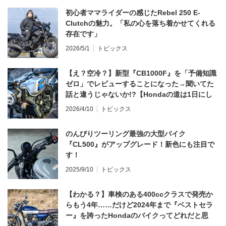
初心者ママライダーの感じたRebel 250 E-
Clutchの魅力。「私の心を落ち着かせてくれる
存在です」
2026/5/1
トピックス
【え？空冷？】新型『CB1000F』を「予備知識
ゼロ」でレビューすることになった→聞いてた
話と違うじゃないか!?【Hondaの道は1日にし
てならず／CB1000F ①第一印象 編】
2026/4/10
トピックス
のんびりツーリング最強の大型バイク
『CL500』がアップグレード！新色にも注目で
す！
2025/9/10
トピックス
【わかる？】車検のある400ccクラスで発売か
らもう4年……だけど2024年まで『ベストセラ
ー』を誇ったHondaのバイクってどれだと思