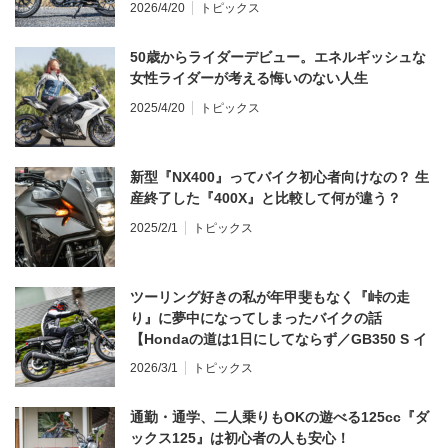
う？
2026/4/20
トピックス
50歳からライダーデビュー。エネルギッシュな
女性ライダーが考える悔いのない人生
2025/4/20
トピックス
新型『NX400』ってバイク初心者向けなの？ 生
産終了した『400X』と比較して何が違う？
2025/2/1
トピックス
ツーリング好きの私が年甲斐もなく『峠の走
り』に夢中になってしまったバイクの話
【Hondaの道は1日にしてならず／GB350 S イ
ンプレ・レビュー 前編】
2026/3/1
トピックス
通勤・通学、二人乗りもOKの遊べる125cc『ダ
ックス125』は初心者の人も安心！