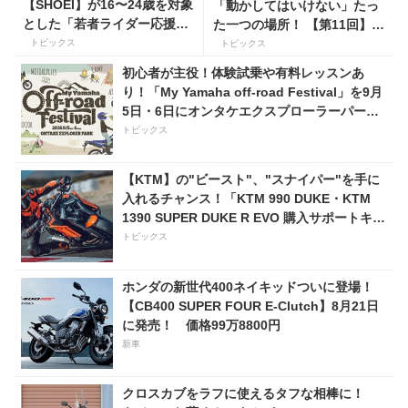
【SHOEI】が16〜24歳を対象
「動かしてはいけない」たっ
とした「若者ライダー応援キ
た一つの場所！ 【第11回】現
ャンペーン」を実施
役二輪教習指導員YouTuber
トピックス
トピックス
ばくのライテク講座
初心者が主役！体験試乗や有料レッスンあ
り！「My Yamaha off-road Festival」を9月
5日・6日にオンタケエクスプローラーパーク
で実施！
トピックス
【KTM】の"ビースト"、"スナイパー"を手に
入れるチャンス！「KTM 990 DUKE・KTM
1390 SUPER DUKE R EVO 購入サポートキャ
ンペーン」
トピックス
ホンダの新世代400ネイキッドついに登場！
【CB400 SUPER FOUR E-Clutch】8月21日
に発売！ 価格99万8800円
新車
クロスカブをラフに使えるタフな相棒に！