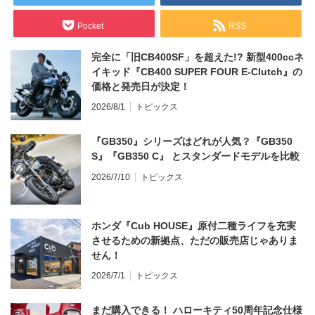
Pocket
RSS
完全に「旧CB400SF」を超えた!? 新型400ccネ
イキッド『CB400 SUPER FOUR E-Clutch』の
価格と発売日が決定！
2026/8/1
トピックス
『GB350』シリーズはどれが人気？『GB350
S』『GB350 C』 とスタンダードモデルを比較
2026/7/10
トピックス
ホンダ『Cub HOUSE』原付二種ライフを充実
させるための新拠点、ただの販売店じゃありま
せん！
2026/7/1
トピックス
まだ購入できる！ ハローキティ50周年記念仕様