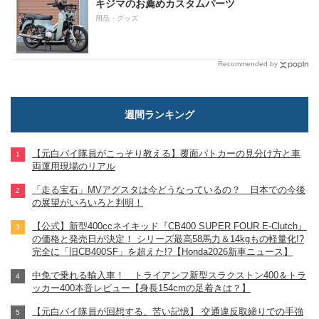
キジマのお薦めカスタムパーツ
用品・グッズ
Recommended by
週間ランキング
【元白バイ隊員がこっそり教える】覆面パトカーの見分け方と車
両運用現場のリアル
「走る宝石」MVアグスタは今どうなっているの？ 日本での今後
の展望がいろいろと判明！
【公式】新型400ccネイキッド『CB400 SUPER FOUR E-Clutch』
の価格と発売日が決定！ シリーズ最高58馬力＆14kgもの軽量化!?
完全に「旧CB400SF」を超えた!?【Honda2026新車ニュース】
中免で乗れる輸入車！ トライアンフ新型スラクストン400＆トラ
ッカー400本音レビュー【身長154cmの足着きは？】
【元白バイ隊員が回想する、苦い記憶】 交通違反取締りでの手強