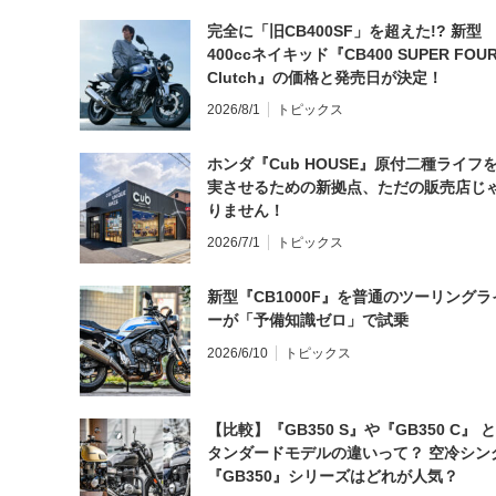
完全に「旧CB400SF」を超えた!? 新型
400ccネイキッド『CB400 SUPER FOUR
Clutch』の価格と発売日が決定！
2026/8/1
トピックス
ホンダ『Cub HOUSE』原付二種ライフ
実させるための新拠点、ただの販売店じ
りません！
2026/7/1
トピックス
新型『CB1000F』を普通のツーリングラ
ーが「予備知識ゼロ」で試乗
2026/6/10
トピックス
【比較】『GB350 S』や『GB350 C』 
タンダードモデルの違いって？ 空冷シン
『GB350』シリーズはどれが人気？