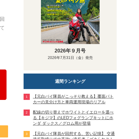
回
て
2026年９月号
2026年7月31日（金）発売
週間ランキング
【元白バイ隊員がこっそり教える】覆面パト
カーの見分け方と車両運用現場のリアル
配線の切り替えでホワイトとイエローを選べ
る【キジマ】のLEDフォグランプキットにホ
ンダ ダックス／グロム用が登場
【元白バイ隊員が回想する、苦い記憶】 交通