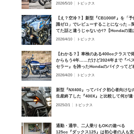
2026/5/10
トピックス
【え？空冷？】新型『CB1000F』を「予
識ゼロ」でレビューすることになった→
てた話と違うじゃないか!?【Hondaの道
日にしてならず／CB1000F ①第一印象 
2026/4/10
トピックス
【わかる？】車検のある400ccクラスで
からもう4年……だけど2024年まで『ベ
セラー』を誇ったHondaのバイクってど
と思う？
2026/4/20
トピックス
新型『NX400』ってバイク初心者向けな
生産終了した『400X』と比較して何が違
2025/2/1
トピックス
通勤・通学、二人乗りもOKの遊べる
125cc『ダックス125』は初心者の人も安