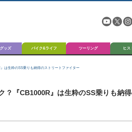
グッズ
バイク&ライフ
ツーリング
ヒス
0R』は生粋のSS乗りも納得のストリートファイター
？『CB1000R』は生粋のSS乗りも納