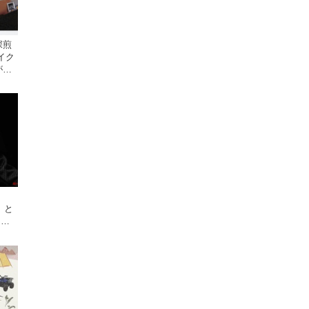
深煎
イク
がカ
5」と
ャペ