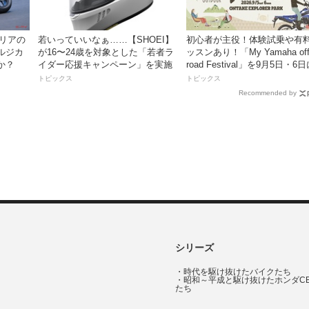
タリアの
若いっていいなぁ……【SHOEI】
初心者が主役！体験試乗や有
ルジカ
が16〜24歳を対象とした「若者ラ
ッスンあり！「My Yamaha off
か？
イダー応援キャンペーン」を実施
road Festival」を9月5日・6
ンタケエクスプローラーパー
トピックス
トピックス
実施！
Recommended by
シリーズ
・
時代を駆け抜けたバイクたち
・
昭和～平成と駆け抜けたホンダC
たち