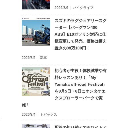
2026/8/6
バイクライフ
スズキのラグジュアリースク
ーター【バーグマン400
ABS】E10ガソリン対応に仕
様変更して発売。価格は据え
置きの98万100円！
2026/8/5
新車
初心者が主役！体験試乗や有
料レッスンあり！「My
Yamaha off-road Festival」
を9月5日・6日にオンタケエ
クスプローラーパークで実
施！
2026/8/4
トピックス
て
配線の切り替えでホワイトと