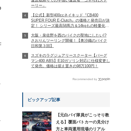
違反取締りでの手強い違反者「ゴネられスト
ーリー」
0
【公式】新型400ccネイキッド『CB400
SUPER FOUR E-Clutch』の価格と発売日が決
定！ シリーズ最高58馬力＆14kgもの軽量化!?
完全に「旧CB400SF」を超えた!?
大阪・泉佐野を西のバイクの聖地にしたい!?
【Honda2026新車ニュース】
さおりんツーリング開催！【奥沙織のバイク
仕
日和第３回】
スズキのラグジュアリースクーター【バーグ
マン400 ABS】E10ガソリン対応に仕様変更し
て発売。価格は据え置きの98万100円！
Recommended by
?
ピックアップ記事
【元白バイ隊員がこっそり教
れ
える】覆面パトカーの見分け
方と車両運用現場のリアル