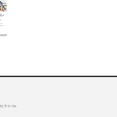
料レ
-
日にオ
クで
Bとライバル