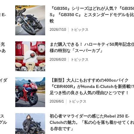
『GB350』シリーズはどれが人気？『GB35
 E-
S』『GB350 C』 とスタンダードモデルを比
較
2026/7/10
トピックス
を充
まだ購入できる！ ハローキティ50周年記念
ゃあ
様の特別な「スーパーカブ」
2026/6/20
トピックス
イダ
【新型】大人にもおすすめの400ccバイク
『CBR400R』がHonda E-Clutchを新搭載!
足つき性の良さも人気の理由ひとつです！
2026/6/1
トピックス
とス
初心者ママライダーの感じたRebel 250 E-
グル
Clutchの魅力。「私の心を落ち着かせてく
る存在です」