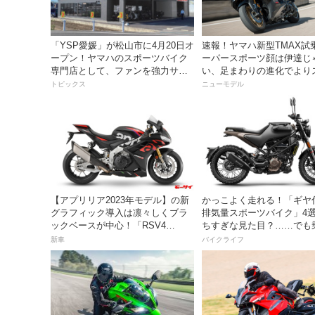
「YSP愛媛」が松山市に4月20日オ
速報！ヤマハ新型TMAX試
ープン！ヤマハのスポーツバイク
ーパースポーツ顔は伊達じ
専門店として、ファンを強力サポ
い、足まわりの進化でより
ート！
ティに」
トピックス
ニューモデル
【アプリリア2023年モデル】の新
かっこよく走れる！「ギヤ
グラフィック導入は凛々しくブラ
排気量スポーツバイク」4
ックベースが中心！「RSV4
ちすぎな見た目？……でも
FACTORY」など6モデルを公開！
は本格派だし！
新車
バイクライフ