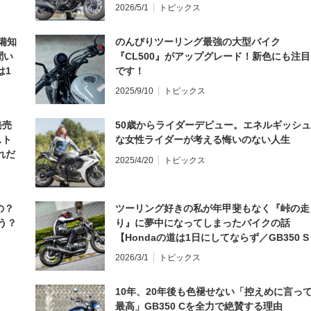
2026/5/1
トピックス
備知
のんびりツーリング最強の大型バイク
聞い
『CL500』がアップグレード！新色にも注目
は1
です！
編】
2025/9/10
トピックス
発売
50歳からライダーデビュー。エネルギッシュ
スト
な女性ライダーが考える悔いのない人生
れだ
2025/4/20
トピックス
の？
ツーリング好きの私が年甲斐もなく『峠の走
う？
り』に夢中になってしまったバイクの話
【Hondaの道は1日にしてならず／GB350 S
インプレ・レビュー 前編】
2026/3/1
トピックス
10年、20年後も色褪せない「控えめに言っ
最高」GB350 Cを全力で絶賛する理由