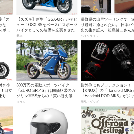
乗「ス
【スズキ】新型「GSX-8R」がデビ
長野県の山里ツーリングで、
ゃな
ュー！GSX-8Sをベースにスポーツ
り珈琲に癒されたい。 日本バ
スポー
バイクとしての装備を充実させた
史の生き証人・松島健二さん
フェ「山里珈琲」を開業
新車
バイクライフ
付き小
300万円の電動スポーツバイク
指外側にもプロテクション！
選！目立
「ZERO SR／S」は同価格帯のガ
【KNOX】の「Handroid MK
乗り味
ソリン車SSからの「買い替え候
「Handroid POD MK5」がジ
補」になるのか
ックスから
コラム
用品・グッズ