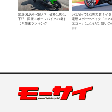
加速GはGT-R超え? 価格は86以
571万円で171馬力超！イ
下!? 国産スポーツバイクの凄ま
電動スポーツバイク「エネ
じき加速ランキング
エゴ＋」はどれだけ凄いの
新車