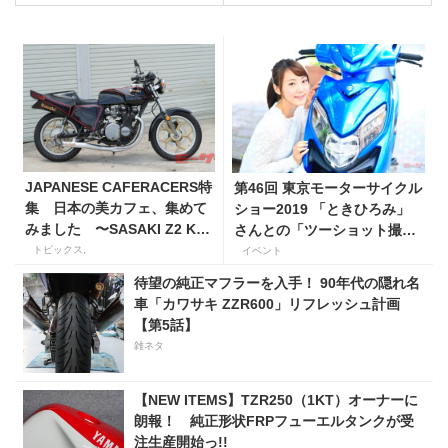
JAPANESE CAFERACERS特
第46回 東京モーターサイクル
集 日本の美カフェ、集めて
ショー2019 「ときひろみ」
みました 〜SASAKI Z2 K&
さんとの「ツーショット撮影
H SPL 1977年ウェッジシェ
& サイン会」開催のお知らせ
トピックス,
イベント
イプの巻〜
待望の純正マフラーを入手！ 90年代の隠れ名
車「カワサキ ZZR600」リフレッシュ計画
【第5話】
雑ネタ
【NEW ITEMS】TZR250（1KT）オーナーに
朗報！ 純正形状FRPフューエルタンクが受
注生産開始っ!!