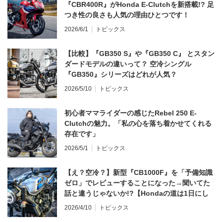
『CBR400R』がHonda E-Clutchを新搭載!? 足
つき性の良さも人気の理由ひとつです！
2026/6/1
トピックス
【比較】『GB350 S』や『GB350 C』 とスタン
ダードモデルの違いって？ 空冷シングル
『GB350』シリーズはどれが人気？
2026/5/10
トピックス
初心者ママライダーの感じたRebel 250 E-
Clutchの魅力。「私の心を落ち着かせてくれる
存在です」
2026/5/1
トピックス
【え？空冷？】新型『CB1000F』を「予備知識
ゼロ」でレビューすることになった→聞いてた
話と違うじゃないか!?【Hondaの道は1日にし
てならず／CB1000F ①第一印象 編】
2026/4/10
トピックス