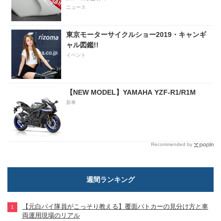
ニュース
東京モーターサイクルショー2019・キャンギ
ャル図鑑!!
イベント
【NEW MODEL】YAMAHA YZF-R1/R1M
新車
Recommended by
週間ランキング
【元白バイ隊員がこっそり教える】覆面パトカーの見分け方と車
両運用現場のリアル