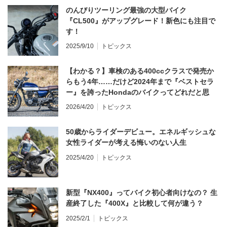
のんびりツーリング最強の大型バイク
『CL500』がアップグレード！新色にも注目で
す！
2025/9/10
トピックス
【わかる？】車検のある400ccクラスで発売か
らもう4年……だけど2024年まで『ベストセラ
ー』を誇ったHondaのバイクってどれだと思
う？
2026/4/20
トピックス
50歳からライダーデビュー。エネルギッシュな
女性ライダーが考える悔いのない人生
2025/4/20
トピックス
新型『NX400』ってバイク初心者向けなの？ 生
産終了した『400X』と比較して何が違う？
2025/2/1
トピックス