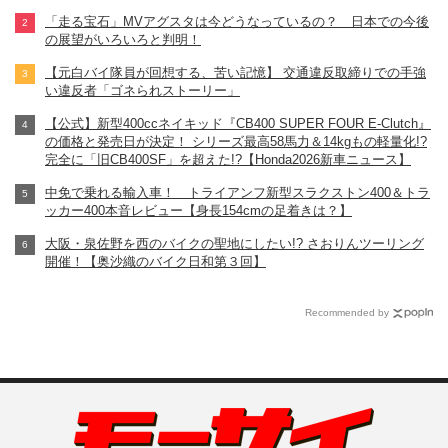
「走る宝石」MVアグスタは今どうなっているの？ 日本での今後
の展望がいろいろと判明！
【元白バイ隊員が回想する、苦い記憶】 交通違反取締りでの手強
い違反者「ゴネられストーリー」
【公式】新型400ccネイキッド『CB400 SUPER FOUR E-Clutch』
の価格と発売日が決定！ シリーズ最高58馬力＆14kgもの軽量化!?
完全に「旧CB400SF」を超えた!?【Honda2026新車ニュース】
中免で乗れる輸入車！ トライアンフ新型スラクストン400＆トラ
ッカー400本音レビュー【身長154cmの足着きは？】
大阪・泉佐野を西のバイクの聖地にしたい!? さおりんツーリング
開催！【奥沙織のバイク日和第３回】
Recommended by