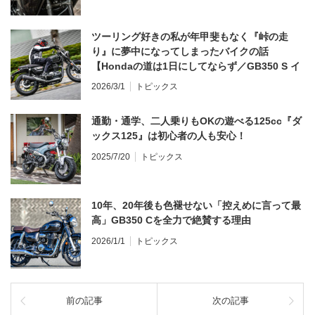
ツーリング好きの私が年甲斐もなく『峠の走
り』に夢中になってしまったバイクの話
【Hondaの道は1日にしてならず／GB350 S イ
ンプレ・レビュー 前編】
2026/3/1
トピックス
通勤・通学、二人乗りもOKの遊べる125cc『ダ
ックス125』は初心者の人も安心！
2025/7/20
トピックス
10年、20年後も色褪せない「控えめに言って最
高」GB350 Cを全力で絶賛する理由
2026/1/1
トピックス
前の記事
次の記事