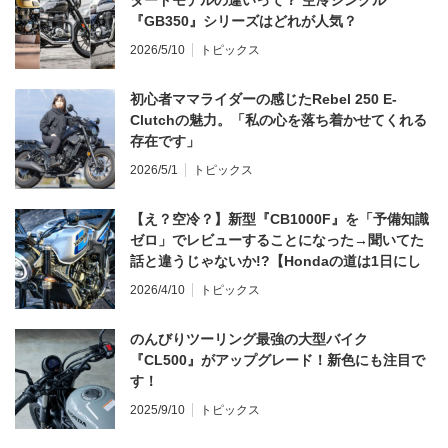
ダードモデルの違いって？ 空冷シングル
『GB350』シリーズはどれが人気？
2026/5/10
トピックス
初心者ママライダーの感じたRebel 250 E-
Clutchの魅力。「私の心を落ち着かせてくれる
存在です」
2026/5/1
トピックス
【え？空冷？】新型『CB1000F』を「予備知識
ゼロ」でレビューすることになった→聞いてた
話と違うじゃないか!?【Hondaの道は1日にし
てならず／CB1000F ①第一印象 編】
2026/4/10
トピックス
のんびりツーリング最強の大型バイク
『CL500』がアップグレード！新色にも注目で
す！
2025/9/10
トピックス