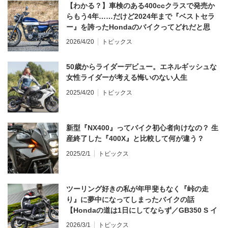
【わかる？】車検のある400ccクラスで発売か
らもう4年……だけど2024年まで『ベストセラ
ー』を誇ったHondaのバイクってどれだと思
う？
2026/4/20
トピックス
50歳からライダーデビュー。エネルギッシュな
女性ライダーが考える悔いのない人生
2025/4/20
トピックス
新型『NX400』ってバイク初心者向けなの？ 生
産終了した『400X』と比較して何が違う？
2025/2/1
トピックス
ツーリング好きの私が年甲斐もなく『峠の走
り』に夢中になってしまったバイクの話
【Hondaの道は1日にしてならず／GB350 S イ
ンプレ・レビュー 前編】
2026/3/1
トピックス