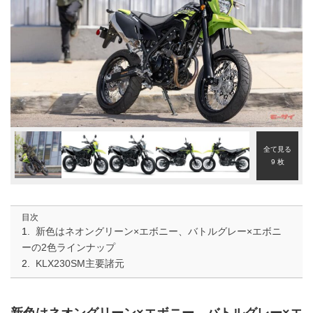
全て見る
9 枚
目次
新色はネオングリーン×エボニー、バトルグレー×エボニ
ーの2色ラインナップ
KLX230SM主要諸元