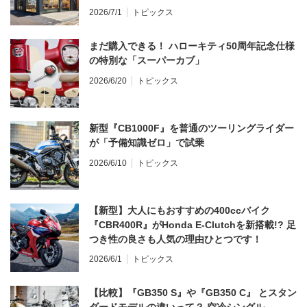
2026/7/1
トピックス
まだ購入できる！ ハローキティ50周年記念仕様
の特別な「スーパーカブ」
2026/6/20
トピックス
新型『CB1000F』を普通のツーリングライダー
が「予備知識ゼロ」で試乗
2026/6/10
トピックス
【新型】大人にもおすすめの400ccバイク
『CBR400R』がHonda E-Clutchを新搭載!? 足
つき性の良さも人気の理由ひとつです！
2026/6/1
トピックス
【比較】『GB350 S』や『GB350 C』 とスタン