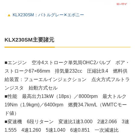
KLX230SM：バトルグレー✕エボニー
KLX230SM主要諸元
■エンジン 空冷4ストローク単気筒OHC2バルブ ボア・
ストローク67×66mm 排気量232cc 圧縮比9.4 燃料供
給装置：フューエルインジェクション 点火方式フルトラ
ンジスタ 始動方式セル
■性能 最高出力13kW（18ps）／8000rpm 最大トルク
19Nm（1.9kgm)／6400rpm 燃費34.7km/L（WMTCモー
ド値）
■変速機 6段リターン 変速比1速3.000 2速2.066 3速
1.555 4速1.260 5速1.040 6速0.851 一次減速比