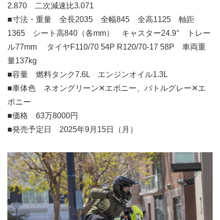
2.870 二次減速比3.071
■寸法・重量 全長2035 全幅845 全高1125 軸距
1365 シート高840（各mm） キャスター24.9° トレー
ル77mm タイヤF110/70 54P R120/70-17 58P 車両重
量137kg
■容量 燃料タンク7.6L エンジンオイル1.3L
■車体色 ネオングリーン✕エボニー、バトルグレー✕エ
ボニー
■価格 63万8000円
■発売予定日 2025年9月15日（月）