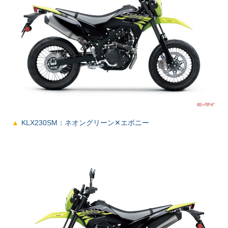
KLX230SM：ネオングリーン✕エボニー