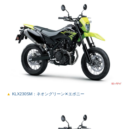
KLX230SM：ネオングリーン✕エボニー