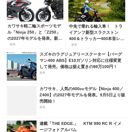
カワサキ軽二輪スポーツモデ
中免で乗れる輸入車！ トラ
ル「Ninja 250」と「Z250」
イアンフ新型スラクストン
の2027年モデルを発表。新カ
400＆トラッカー400本音レビ
ラーを採用し9月5日より発
ュー【身長154cmの足着き
新車
新車
売！
は？】
スズキのラグジュアリースクーター【バーグ
マン400 ABS】E10ガソリン対応に仕様変更
して発売。価格は据え置きの98万100円！
新車
カワサキ、人気の400ccモデル【Ninja 400／
Z400】の2027年モデルを発表。9月5日より販
売開始！
新車
連載「THE EDGE.」 KTM 990 RC R イメ
ージフォトアルバム