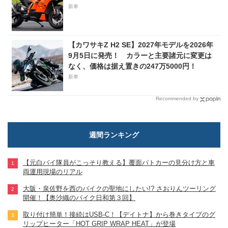
新車
【カワサキZ H2 SE】2027年モデルを2026年
9月5日に発売！ カラーと主要諸元に変更は
なく、価格は据え置きの247万5000円！
新車
Recommended by
週間ランキング
【元白バイ隊員がこっそり教える】覆面パトカーの見分け方と車
両運用現場のリアル
大阪・泉佐野を西のバイクの聖地にしたい!? さおりんツーリング
開催！【奥沙織のバイク日和第３回】
取り付け簡単！接続はUSB-C！【デイトナ】から巻きタイプのグ
リップヒーター「HOT GRIP WRAP HEAT」が登場