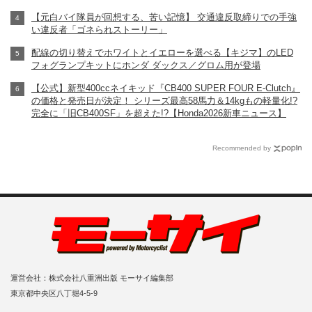
【元白バイ隊員が回想する、苦い記憶】 交通違反取締りでの手強
い違反者「ゴネられストーリー」
配線の切り替えでホワイトとイエローを選べる【キジマ】のLED
フォグランプキットにホンダ ダックス／グロム用が登場
【公式】新型400ccネイキッド『CB400 SUPER FOUR E-Clutch』
の価格と発売日が決定！ シリーズ最高58馬力＆14kgもの軽量化!?
完全に「旧CB400SF」を超えた!?【Honda2026新車ニュース】
Recommended by
運営会社：株式会社八重洲出版 モーサイ編集部
東京都中央区八丁堀4-5-9