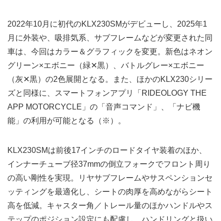
2022年10月に初代のKLX230SMがデビューし、2025年1
月に外装や、吸排気系、サブフレームなどが変更された同
車は、今回はカラー＆グラフィックを変更。新色はネオン
グリーン×エボニー（緑✕黒）、バトルグレー×エボニー
（灰✕黒）の2色展開となる。また、ほかのKLX230シリー
ズと同様に、スマートフォンアプリ「RIDEOLOGY THE
APP MOTORCYCLE」の「音声コマンド」、「ナビ機
能」の利用が可能となる（※）。
KLX230SMは前後17インチのロードタイヤ装着のほか、
インナーチューブ径37mmの倒立フォークでフロント周り
の高い剛性を実現。リヤサブフレームやサスペンションセ
ッティングを最適化し、シートの肉厚を高めながらシート
高を低減。キャスター角／トレール量のほかハンドルやス
テップのポジション設定にも配慮し、ハンドリングと扱い