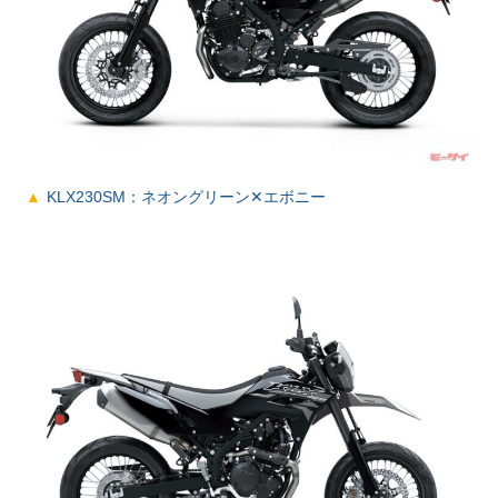
KLX230SM：ネオングリーン✕エボニー