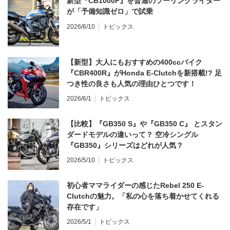
新型『CB1000F』を普通のツーリングライダー
が「予備知識ゼロ」で試乗
2026/6/10
トピックス
【新型】大人にもおすすめの400ccバイク
『CBR400R』がHonda E-Clutchを新搭載!? 足
つき性の良さも人気の理由ひとつです！
2026/6/1
トピックス
【比較】『GB350 S』や『GB350 C』 とスタン
ダードモデルの違いって？ 空冷シングル
『GB350』シリーズはどれが人気？
2026/5/10
トピックス
初心者ママライダーの感じたRebel 250 E-
Clutchの魅力。「私の心を落ち着かせてくれる
存在です」
2026/5/1
トピックス