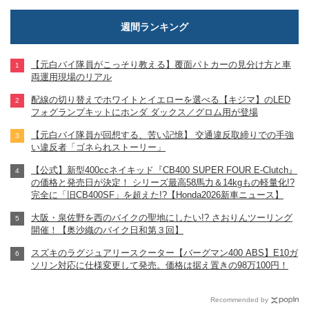
週間ランキング
【元白バイ隊員がこっそり教える】覆面パトカーの見分け方と車
両運用現場のリアル
配線の切り替えでホワイトとイエローを選べる【キジマ】のLED
フォグランプキットにホンダ ダックス／グロム用が登場
【元白バイ隊員が回想する、苦い記憶】 交通違反取締りでの手強
い違反者「ゴネられストーリー」
【公式】新型400ccネイキッド『CB400 SUPER FOUR E-Clutch』
の価格と発売日が決定！ シリーズ最高58馬力＆14kgもの軽量化!?
完全に「旧CB400SF」を超えた!?【Honda2026新車ニュース】
大阪・泉佐野を西のバイクの聖地にしたい!? さおりんツーリング
開催！【奥沙織のバイク日和第３回】
スズキのラグジュアリースクーター【バーグマン400 ABS】E10ガ
ソリン対応に仕様変更して発売。価格は据え置きの98万100円！
Recommended by