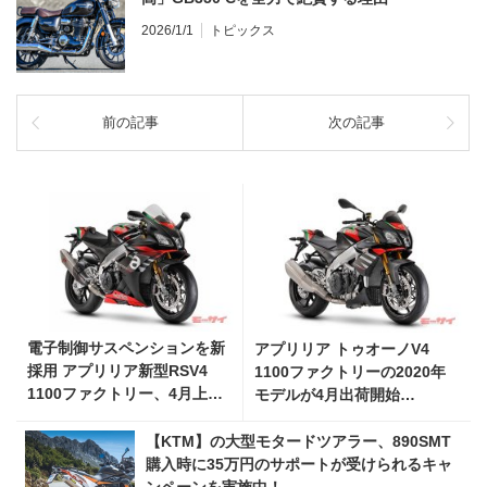
2026/1/1
トピックス
前の記事
次の記事
電子制御サスペンションを新
アプリリア トゥオーノV4
採用 アプリリア新型RSV4
1100ファクトリーの2020年
1100ファクトリー、4月上旬
モデルが4月出荷開始
出荷開始
「MotoGPマシンイメージの
カラーリングに」
【KTM】の大型モタードツアラー、890SMT
購入時に35万円のサポートが受けられるキャ
ンペーンを実施中！