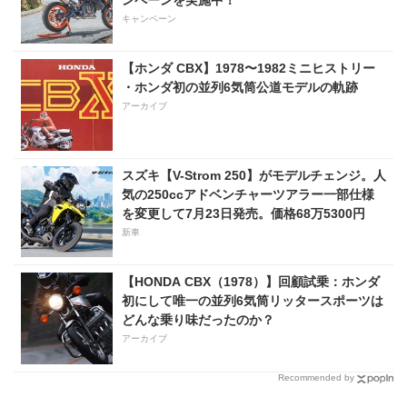
キャンペーン
【ホンダ CBX】1978〜1982ミニヒストリー
・ホンダ初の並列6気筒公道モデルの軌跡
アーカイブ
スズキ【V-Strom 250】がモデルチェンジ。人
気の250ccアドベンチャーツアラー一部仕様
を変更して7月23日発売。価格68万5300円
新車
【HONDA CBX（1978）】回顧試乗：ホンダ
初にして唯一の並列6気筒リッタースポーツは
どんな乗り味だったのか？
アーカイブ
Recommended by