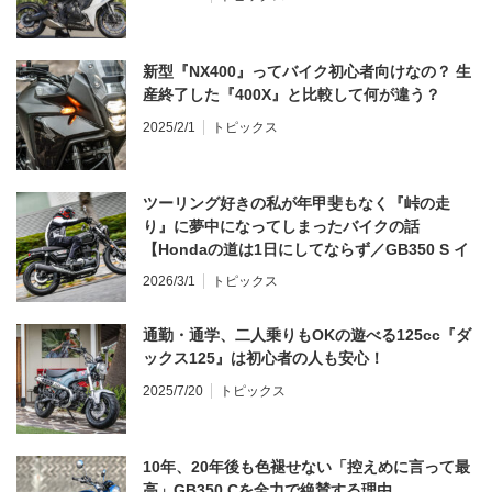
新型『NX400』ってバイク初心者向けなの？ 生
産終了した『400X』と比較して何が違う？
2025/2/1
トピックス
ツーリング好きの私が年甲斐もなく『峠の走
り』に夢中になってしまったバイクの話
【Hondaの道は1日にしてならず／GB350 S イ
ンプレ・レビュー 前編】
2026/3/1
トピックス
通勤・通学、二人乗りもOKの遊べる125cc『ダ
ックス125』は初心者の人も安心！
2025/7/20
トピックス
10年、20年後も色褪せない「控えめに言って最
高」GB350 Cを全力で絶賛する理由