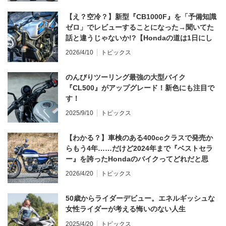
【え？空冷？】新型『CB1000F』を「予備知識
ゼロ」でレビューすることになった→聞いてた
話と違うじゃないか!?【Hondaの道は1日にし
てならず／CB1000F ①第一印象 編】
2026/4/10
トピックス
のんびりツーリング最強の大型バイク
『CL500』がアップグレード！新色にも注目で
す！
2025/9/10
トピックス
【わかる？】車検のある400ccクラスで発売か
らもう4年……だけど2024年まで『ベストセラ
ー』を誇ったHondaのバイクってどれだと思
う？
2026/4/20
トピックス
50歳からライダーデビュー。エネルギッシュな
女性ライダーが考える悔いのない人生
2025/4/20
トピックス