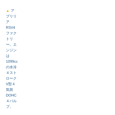
ア
プリリ
ア
RSV4
ファク
トリ
ー。エ
ンジン
は
1099cc
の水冷
４スト
ローク
V型４
気筒
DOHC
４バル
ブ。