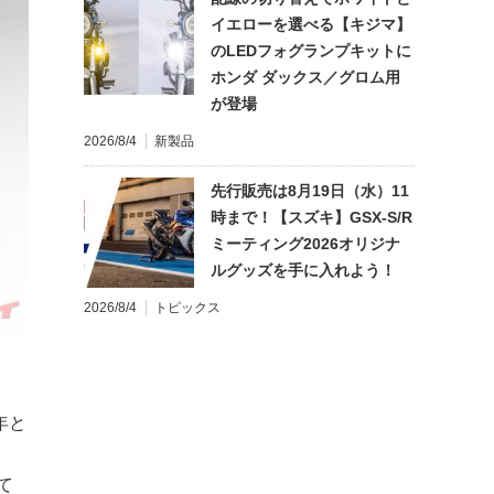
イエローを選べる【キジマ】
のLEDフォグランプキットに
ホンダ ダックス／グロム用
が登場
2026/8/4
新製品
先行販売は8月19日（水）11
時まで！【スズキ】GSX-S/R
ミーティング2026オリジナ
ルグッズを手に入れよう！
2026/8/4
トピックス
年と
て