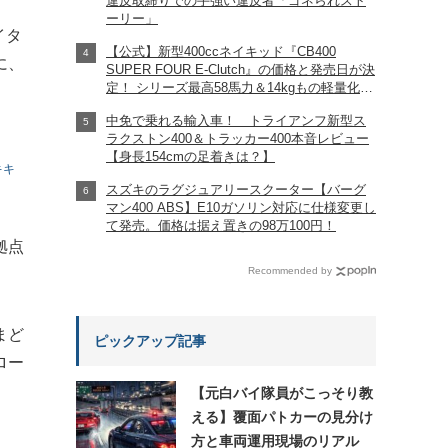
違反取締りでの手強い違反者「ゴネられスト
ーリー」
イタ
【公式】新型400ccネイキッド『CB400
に、
SUPER FOUR E-Clutch』の価格と発売日が決
定！ シリーズ最高58馬力＆14kgもの軽量化!?
完全に「旧CB400SF」を超えた!?
中免で乗れる輸入車！ トライアンフ新型ス
【Honda2026新車ニュース】
ラクストン400＆トラッカー400本音レビュー
【身長154cmの足着きは？】
キキ
スズキのラグジュアリースクーター【バーグ
マン400 ABS】E10ガソリン対応に仕様変更し
て発売。価格は据え置きの98万100円！
拠点
Recommended by
まど
ピックアップ記事
ロー
【元白バイ隊員がこっそり教
える】覆面パトカーの見分け
方と車両運用現場のリアル