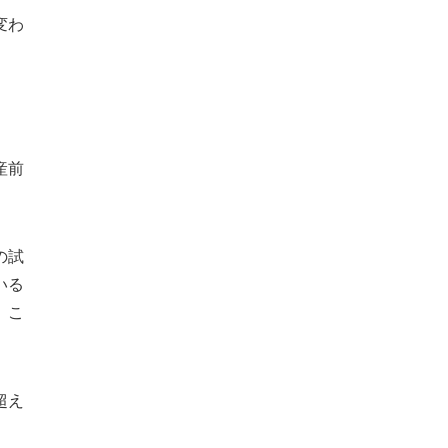
変わ
産前
の試
いる
。こ
超え