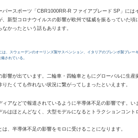
スポーツ「CBR1000RR-R ファイアブレード SP」には
が、新型コロナウイルスの影響が欧州で猛威を振るっていた頃
らなかったという話もあります。
のSPには、スウェーデンのオーリンズ製サスペンション、イタリアのブレンボ製ブレー
装備されている。
の影響が出ています。二輪車・四輪車ともにグローバルに生産
作りたくても作れない状況に繋がってしまったといえます。
ディアなどで報道されているように半導体不足の影響です。い
デルはほとんどなく、大型モデルになるとトラクションコント
とは、半導体不足の影響をモロに受けることになります。