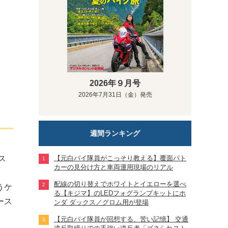
2026年９月号
2026年7月31日（金）発売
週間ランキング
ス
【元白バイ隊員がこっそり教える】覆面パト
カーの見分け方と車両運用現場のリアル
配線の切り替えでホワイトとイエローを選べ
うケ
る【キジマ】のLEDフォグランプキットにホ
ース
ンダ ダックス／グロム用が登場
【元白バイ隊員が回想する、苦い記憶】 交通