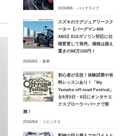
2026/8/6
バイクライフ
スズキのラグジュアリースク
ーター【バーグマン400
ABS】E10ガソリン対応に仕
様変更して発売。価格は据え
置きの98万100円！
2026/8/5
新車
初心者が主役！体験試乗や有
料レッスンあり！「My
Yamaha off-road Festival」
を9月5日・6日にオンタケエ
クスプローラーパークで実
施！
2026/8/4
トピックス
配線の切り替えでホワイトと