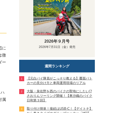
2026年９月号
2026年7月31日（金）発売
辺に
は微
ダー
週間ランキング
【元白バイ隊員がこっそり教える】覆面パト
カーの見分け方と車両運用現場のリアル
大阪・泉佐野を西のバイクの聖地にしたい!?
。ハ
さおりんツーリング開催！【奥沙織のバイク
付属
日和第３回】
取り付け簡単！接続はUSB-C！【デイトナ】