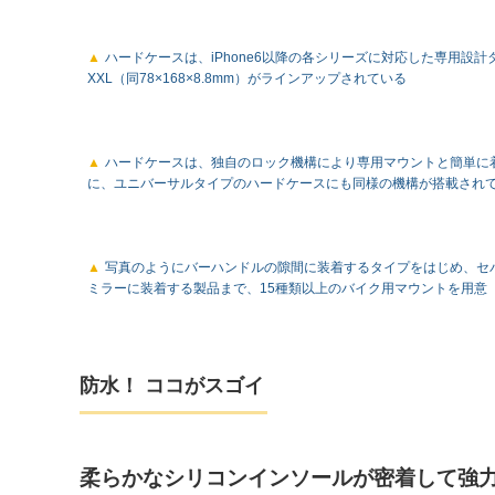
ハードケースは、iPhone6以降の各シリーズに対応した専用設計タ
XXL（同78×168×8.8mm）がラインアップされている
ハードケースは、独自のロック機構により専用マウントと簡単に
に、ユニバーサルタイプのハードケースにも同様の機構が搭載され
写真のようにバーハンドルの隙間に装着するタイプをはじめ、セ
ミラーに装着する製品まで、15種類以上のバイク用マウントを用意
防水！ ココがスゴイ
柔らかなシリコンインソールが密着して強