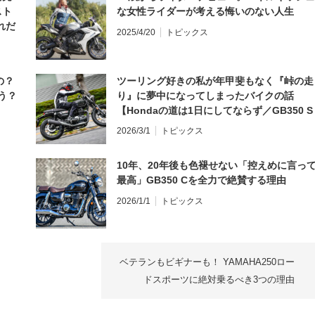
スト
な女性ライダーが考える悔いのない人生
れだ
2025/4/20
トピックス
の？
ツーリング好きの私が年甲斐もなく『峠の走
う？
り』に夢中になってしまったバイクの話
【Hondaの道は1日にしてならず／GB350 S
インプレ・レビュー 前編】
2026/3/1
トピックス
10年、20年後も色褪せない「控えめに言っ
最高」GB350 Cを全力で絶賛する理由
2026/1/1
トピックス
ベテランもビギナーも！ YAMAHA250ロー
ドスポーツに絶対乗るべき3つの理由