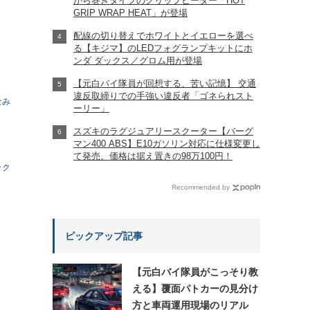
から巻きタイプのグリップヒーター「HOT
GRIP WRAP HEAT」が登場
配線の切り替えでホワイトとイエローを選べ
る【キジマ】のLEDフォグランプキットにホ
ンダ ダックス／グロム用が登場
【元白バイ隊員が回想する、苦い記憶】 交通
違反取締りでの手強い違反者「ゴネられスト
なみ
ーリー」
スズキのラグジュアリースクーター【バーグ
マン400 ABS】E10ガソリン対応に仕様変更し
て発売。価格は据え置きの98万100円！
ック
Recommended by
ピックアップ記事
【元白バイ隊員がこっそり教
える】覆面パトカーの見分け
方と車両運用現場のリアル