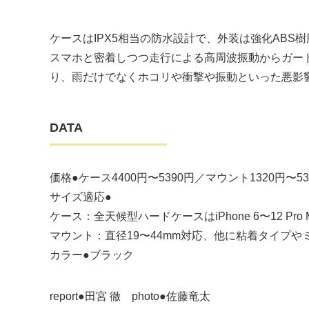
ケースはIPX5相当の防水設計で、外装は強化AB
スマホと密着しつつ走行による高周波振動からガード
り、雨だけでなくホコリや衝撃や振動といった悪影
DATA
価格●ケース4400円〜5390円／マウント1320円〜53
サイズ適応●
ケース：全天候型ハードケースはiPhone 6〜12 
マウント：直径19〜44mm対応、他に粘着タイプ
カラー●ブラック
report●田宮 徹 photo●佐藤竜太