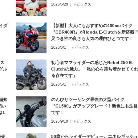
2026/6/20
トピックス
イダ
【新型】大人にもおすすめの400ccバイク
『CBR400R』がHonda E-Clutchを新搭載!
足つき性の良さも人気の理由ひとつです！
2026/6/1
トピックス
とス
初心者ママライダーの感じたRebel 250 E-
グル
Clutchの魅力。「私の心を落ち着かせてく
る存在です」
2026/5/1
トピックス
備知
のんびりツーリング最強の大型バイク
聞い
『CL500』がアップグレード！新色にも注目
は1
です！
編】
2025/9/10
トピックス
発売
50歳からライダーデビュー。エネルギッシュ