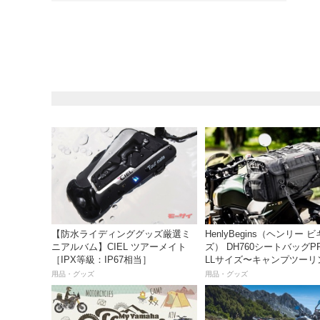
【防水ライディンググッズ厳選ミ
HenlyBegins（ヘンリー 
ニアルバム】CIEL ツアーメイト
ズ） DH760シートバッグP
［IPX等級：IP67相当］
LLサイズ〜キャンプツーリ
も安心の大容量ツアーバッ
用品・グッズ
用品・グッズ