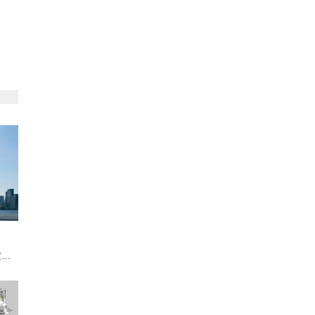
定！
の軽
」を超
ー