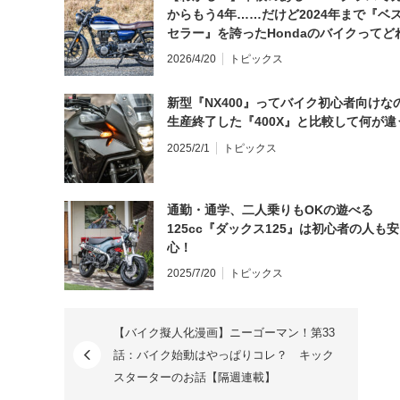
からもう4年……だけど2024年まで『ベ
セラー』を誇ったHondaのバイクってど
と思う？
2026/4/20
トピックス
新型『NX400』ってバイク初心者向けな
生産終了した『400X』と比較して何が違
2025/2/1
トピックス
通勤・通学、二人乗りもOKの遊べる
125cc『ダックス125』は初心者の人も安
心！
2025/7/20
トピックス
【バイク擬人化漫画】ニーゴーマン！第33
話：バイク始動はやっぱりコレ？ キック
スターターのお話【隔週連載】