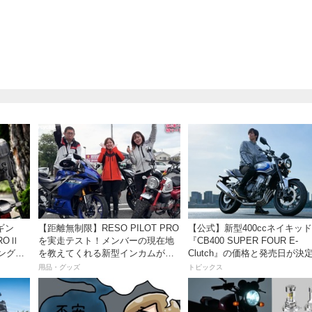
ビギン
【距離無制限】RESO PILOT PRO
【公式】新型400ccネイキッド
ROⅡ
を実走テスト！メンバーの現在地
『CB400 SUPER FOUR E-
ングに
を教えてくれる新型インカムがめ
Clutch』の価格と発売日が決
グ〜
っちゃ便利な３つの理由【動画付
シリーズ最高58馬力＆14kgも
用品・グッズ
トピックス
き】
量化!? 完全に「旧CB400SF
えた!?【Honda2026新車ニュ
ス】