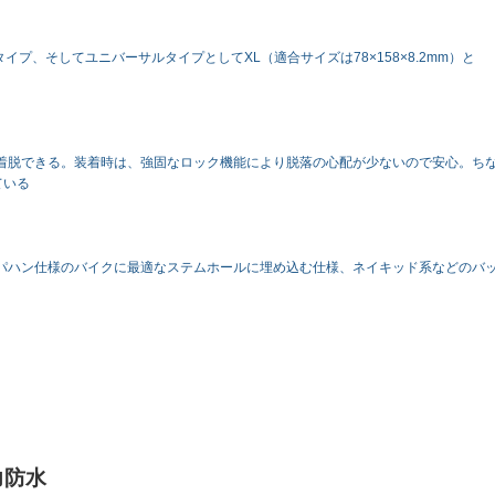
イプ、そしてユニバーサルタイプとしてXL（適合サイズは78×158×8.2mm）と
着脱できる。装着時は、強固なロック機能により脱落の心配が少ないので安心。ち
ている
パハン仕様のバイクに最適なステムホールに埋め込む仕様、ネイキッド系などのバ
力防水