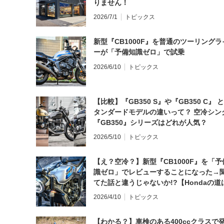
りません！
2026/7/1
トピックス
新型『CB1000F』を普通のツーリングラ
ーが「予備知識ゼロ」で試乗
2026/6/10
トピックス
【比較】『GB350 S』や『GB350 C』 
タンダードモデルの違いって？ 空冷シン
『GB350』シリーズはどれが人気？
2026/5/10
トピックス
【え？空冷？】新型『CB1000F』を「予
識ゼロ」でレビューすることになった→
てた話と違うじゃないか!?【Hondaの道
日にしてならず／CB1000F ①第一印象 
2026/4/10
トピックス
【わかる？】車検のある400ccクラスで