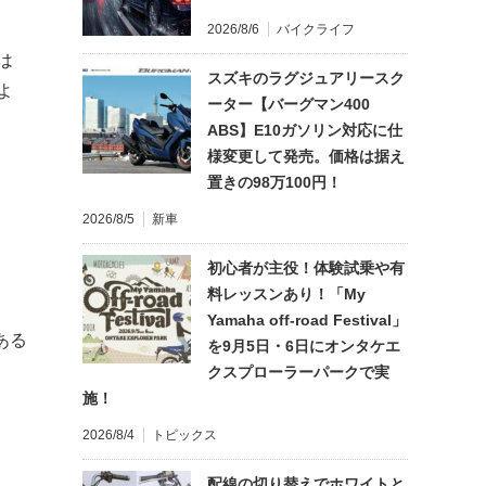
2026/8/6
バイクライフ
は
スズキのラグジュアリースク
よ
ーター【バーグマン400
ABS】E10ガソリン対応に仕
様変更して発売。価格は据え
置きの98万100円！
2026/8/5
新車
初心者が主役！体験試乗や有
料レッスンあり！「My
Yamaha off-road Festival」
ある
を9月5日・6日にオンタケエ
クスプローラーパークで実
施！
2026/8/4
トピックス
配線の切り替えでホワイトと