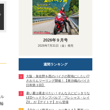
る
2026年９月号
2026年7月31日（金）発売
週間ランキング
大阪・泉佐野を西のバイクの聖地にしたい!?
さおりんツーリング開催！【奥沙織のバイク
日和第３回】
暑い夏は夜走りたい！そんな人にピッタリな
ホル
LEDヘッドランプバルブ「プレシャス・レイ
ZX」が【デイトナ】から登場
二輪