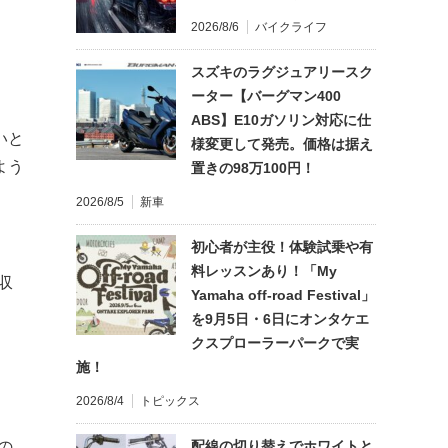
2026/8/6
バイクライフ
スズキのラグジュアリースク
ーター【バーグマン400
ABS】E10ガソリン対応に仕
いと
様変更して発売。価格は据え
よう
置きの98万100円！
2026/8/5
新車
初心者が主役！体験試乗や有
料レッスンあり！「My
収
Yamaha off-road Festival」
を9月5日・6日にオンタケエ
クスプローラーパークで実
施！
2026/8/4
トピックス
配線の切り替えでホワイトと
の