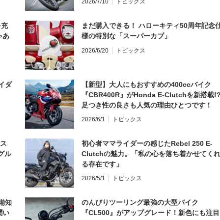
2026/7/10
トピックス
を充
まだ購入できる！ ハローキティ50周年記念
ゃあ
様の特別な「スーパーカブ」
2026/6/20
トピックス
イダ
【新型】大人にもおすすめの400ccバイク
『CBR400R』がHonda E-Clutchを新搭載!
足つき性の良さも人気の理由ひとつです！
2026/6/1
トピックス
とス
初心者ママライダーの感じたRebel 250 E-
グル
Clutchの魅力。「私の心を落ち着かせてく
る存在です」
2026/5/1
トピックス
備知
のんびりツーリング最強の大型バイク
聞い
『CL500』がアップグレード！新色にも注目