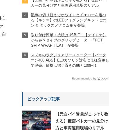
【元白バイ隊員がこっそり教える】覆面パト
カーの見分け方と車両運用現場のリアル
配線の切り替えでホワイトとイエローを選べ
ル1
る【キジマ】のLEDフォグランプキットにホ
ンダ ダックス／グロム用が登場
ァ
り自
取り付け簡単！接続はUSB-C！【デイトナ】
から巻きタイプのグリップヒーター「HOT
GRIP WRAP HEAT」が登場
スズキのラグジュアリースクーター【バーグ
マン400 ABS】E10ガソリン対応に仕様変更し
て発売。価格は据え置きの98万100円！
Recommended by
ピックアップ記事
【元白バイ隊員がこっそり教
える】覆面パトカーの見分け
方と車両運用現場のリアル