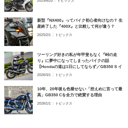
2025/4/20
トピックス
新型『NX400』ってバイク初心者向けなの？ 生
産終了した『400X』と比較して何が違う？
2025/2/1
トピックス
ツーリング好きの私が年甲斐もなく『峠の走
り』に夢中になってしまったバイクの話
【Hondaの道は1日にしてならず／GB350 S イ
ンプレ・レビュー 前編】
2026/3/1
トピックス
10年、20年後も色褪せない「控えめに言って最
高」GB350 Cを全力で絶賛する理由
2026/1/1
トピックス