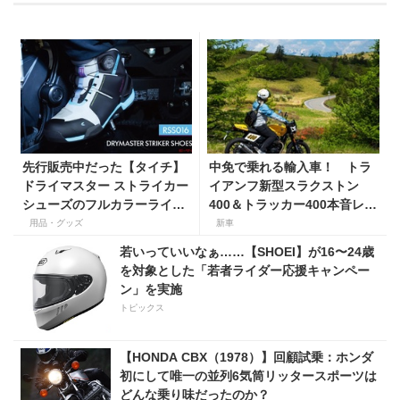
先行販売中だった【タイチ】
中免で乗れる輸入車！ トラ
ドライマスター ストライカー
イアンフ新型スラクストン
シューズのフルカラーライン
400＆トラッカー400本音レビ
アップがついにそろう！
ュー【身長154cmの足着き
用品・グッズ
新車
は？】
若いっていいなぁ……【SHOEI】が16〜24歳
を対象とした「若者ライダー応援キャンペー
ン」を実施
トピックス
【HONDA CBX（1978）】回顧試乗：ホンダ
初にして唯一の並列6気筒リッタースポーツは
どんな乗り味だったのか？