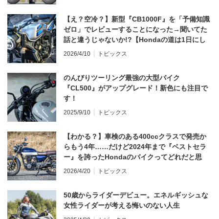
【え？空冷？】新型『CB1000F』を「予備知識
ゼロ」でレビューすることになった→聞いてた
話と違うじゃないか!?【Hondaの道は1日にし
てならず／CB1000F ①第一印象 編】
2026/4/10
トピックス
のんびりツーリング最強の大型バイク
『CL500』がアップグレード！新色にも注目で
す！
2025/9/10
トピックス
【わかる？】車検のある400ccクラスで発売か
らもう4年……だけど2024年まで『ベストセラ
ー』を誇ったHondaのバイクってどれだと思
う？
2026/4/20
トピックス
50歳からライダーデビュー。エネルギッシュな
女性ライダーが考える悔いのない人生