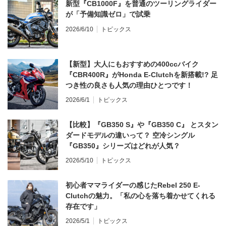
新型『CB1000F』を普通のツーリングライダー
が「予備知識ゼロ」で試乗
2026/6/10
トピックス
【新型】大人にもおすすめの400ccバイク
『CBR400R』がHonda E-Clutchを新搭載!? 足
つき性の良さも人気の理由ひとつです！
2026/6/1
トピックス
【比較】『GB350 S』や『GB350 C』 とスタン
ダードモデルの違いって？ 空冷シングル
『GB350』シリーズはどれが人気？
2026/5/10
トピックス
初心者ママライダーの感じたRebel 250 E-
Clutchの魅力。「私の心を落ち着かせてくれる
存在です」
2026/5/1
トピックス