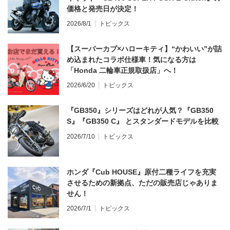
価格と発売日が決定！
2026/8/1
トピックス
【スーパーカブ×ハローキティ】“かわいい”が詰
め込まれたコラボ仕様車！気になる方は
「Honda 二輪車正規取扱店」へ！
2026/6/20
トピックス
『GB350』シリーズはどれが人気？『GB350
S』『GB350 C』 とスタンダードモデルを比較
2026/7/10
トピックス
ホンダ『Cub HOUSE』原付二種ライフを充実
させるための新拠点、ただの販売店じゃありま
せん！
2026/7/1
トピックス