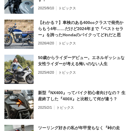
2025/9/10
トピックス
【わかる？】車検のある400ccクラスで発売か
らもう4年……だけど2024年まで『ベストセラ
ー』を誇ったHondaのバイクってどれだと思
う？
2026/4/20
トピックス
50歳からライダーデビュー。エネルギッシュな
女性ライダーが考える悔いのない人生
2025/4/20
トピックス
新型『NX400』ってバイク初心者向けなの？ 生
産終了した『400X』と比較して何が違う？
2025/2/1
トピックス
ツーリング好きの私が年甲斐もなく『峠の走