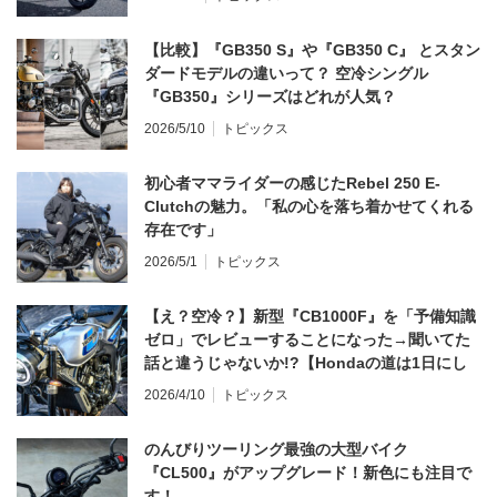
【比較】『GB350 S』や『GB350 C』 とスタン
ダードモデルの違いって？ 空冷シングル
『GB350』シリーズはどれが人気？
2026/5/10
トピックス
初心者ママライダーの感じたRebel 250 E-
Clutchの魅力。「私の心を落ち着かせてくれる
存在です」
2026/5/1
トピックス
【え？空冷？】新型『CB1000F』を「予備知識
ゼロ」でレビューすることになった→聞いてた
話と違うじゃないか!?【Hondaの道は1日にし
てならず／CB1000F ①第一印象 編】
2026/4/10
トピックス
のんびりツーリング最強の大型バイク
『CL500』がアップグレード！新色にも注目で
す！