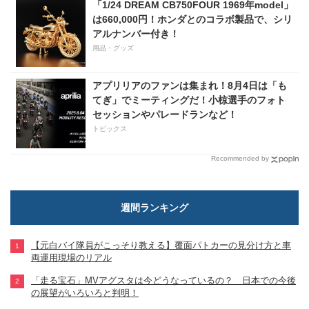
「1/24 DREAM CB750FOUR 1969年model」
は660,000円！ホンダとのコラボ製品で、シリ
アルナンバー付き！
用品・グッズ
アプリリアのファンは集まれ！8月4日は「も
てぎ」でミーティングだ！小椋選手のフォト
セッションやパレードランなど！
トピックス
Recommended by
週間ランキング
【元白バイ隊員がこっそり教える】覆面パトカーの見分け方と車
両運用現場のリアル
「走る宝石」MVアグスタは今どうなっているの？ 日本での今後
の展望がいろいろと判明！