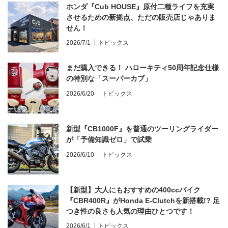
ホンダ『Cub HOUSE』原付二種ライフを充実
させるための新拠点、ただの販売店じゃありま
せん！
2026/7/1
トピックス
まだ購入できる！ ハローキティ50周年記念仕様
の特別な「スーパーカブ」
2026/6/20
トピックス
新型『CB1000F』を普通のツーリングライダー
が「予備知識ゼロ」で試乗
2026/6/10
トピックス
【新型】大人にもおすすめの400ccバイク
『CBR400R』がHonda E-Clutchを新搭載!? 足
つき性の良さも人気の理由ひとつです！
2026/6/1
トピックス