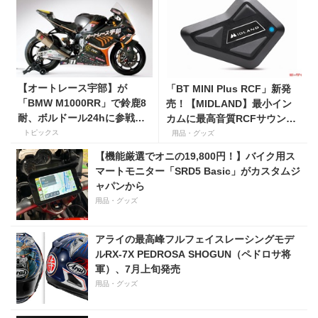
【オートレース宇部】が
「BT MINI Plus RCF」新発
「BMW M1000RR」で鈴鹿8
売！【MIDLAND】最小イン
耐、ボルドール24hに参戦！
カムに最高音質RCFサウンド
エースライダーには浦本修充
が与えられて、14,980円！
トピックス
用品・グッズ
選手！
【機能厳選でオニの19,800円！】バイク用ス
マートモニター「SRD5 Basic」がカスタムジ
ャパンから
用品・グッズ
アライの最高峰フルフェイスレーシングモデ
ルRX-7X PEDROSA SHOGUN（ペドロサ将
軍）、7月上旬発売
用品・グッズ