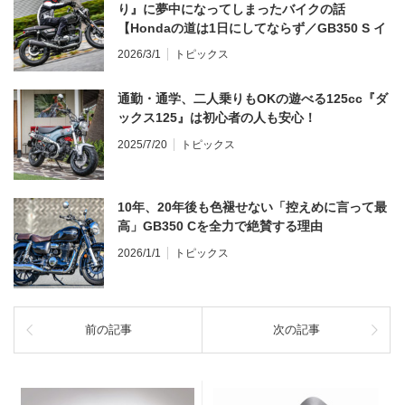
り』に夢中になってしまったバイクの話
【Hondaの道は1日にしてならず／GB350 S イ
ンプレ・レビュー 前編】
2026/3/1
トピックス
通勤・通学、二人乗りもOKの遊べる125cc『ダ
ックス125』は初心者の人も安心！
2025/7/20
トピックス
10年、20年後も色褪せない「控えめに言って最
高」GB350 Cを全力で絶賛する理由
2026/1/1
トピックス
前の記事
次の記事