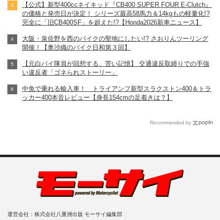
【公式】新型400ccネイキッド『CB400 SUPER FOUR E-Clutch』
の価格と発売日が決定！ シリーズ最高58馬力＆14kgもの軽量化!?
完全に「旧CB400SF」を超えた!?【Honda2026新車ニュース】
大阪・泉佐野を西のバイクの聖地にしたい!? さおりんツーリング
開催！【奥沙織のバイク日和第３回】
【元白バイ隊員が回想する、苦い記憶】 交通違反取締りでの手強
い違反者「ゴネられストーリー」
中免で乗れる輸入車！ トライアンフ新型スラクストン400＆トラ
ッカー400本音レビュー【身長154cmの足着きは？】
Recommended by
運営会社：株式会社八重洲出版 モーサイ編集部