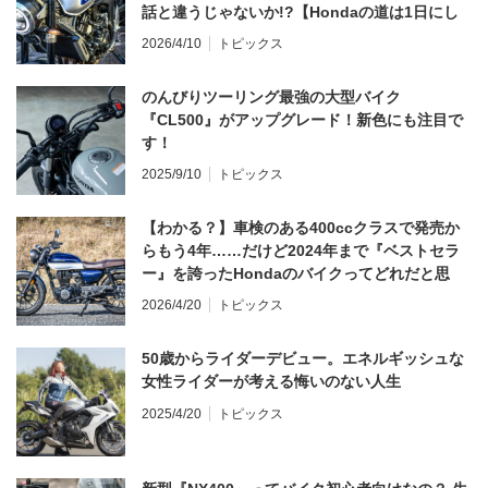
話と違うじゃないか!?【Hondaの道は1日にし
てならず／CB1000F ①第一印象 編】
2026/4/10
トピックス
のんびりツーリング最強の大型バイク
『CL500』がアップグレード！新色にも注目で
す！
2025/9/10
トピックス
【わかる？】車検のある400ccクラスで発売か
らもう4年……だけど2024年まで『ベストセラ
ー』を誇ったHondaのバイクってどれだと思
う？
2026/4/20
トピックス
50歳からライダーデビュー。エネルギッシュな
女性ライダーが考える悔いのない人生
2025/4/20
トピックス