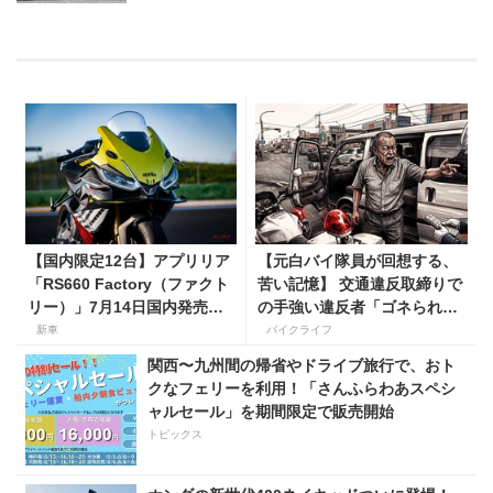
【国内限定12台】アプリリア
【元白バイ隊員が回想する、
「RS660 Factory（ファクト
苦い記憶】 交通違反取締りで
リー）」7月14日国内発売開
の手強い違反者「ゴネられス
始！ オーリンズ＆ウィングレ
トーリー」
新車
バイクライフ
ット搭載の上級仕様は価格
関西〜九州間の帰省やドライブ旅行で、おト
198万円！
クなフェリーを利用！「さんふらわあスペシ
ャルセール」を期間限定で販売開始
トピックス