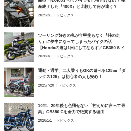
新型『NX400』ってバイク初心者向けなの？ 生
産終了した『400X』と比較して何が違う？
2025/2/1
トピックス
ツーリング好きの私が年甲斐もなく『峠の走
り』に夢中になってしまったバイクの話
【Hondaの道は1日にしてならず／GB350 S イ
ンプレ・レビュー 前編】
2026/3/1
トピックス
通勤・通学、二人乗りもOKの遊べる125cc『ダ
ックス125』は初心者の人も安心！
2025/7/20
トピックス
10年、20年後も色褪せない「控えめに言って最
高」GB350 Cを全力で絶賛する理由
2026/1/1
トピックス