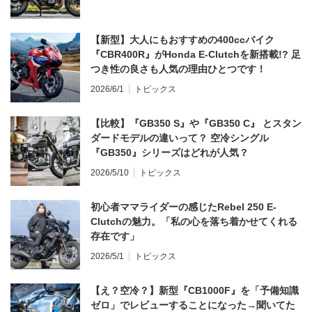
【新型】大人にもおすすめの400ccバイク
『CBR400R』がHonda E-Clutchを新搭載!? 足
つき性の良さも人気の理由ひとつです！
2026/6/1
トピックス
【比較】『GB350 S』や『GB350 C』 とスタン
ダードモデルの違いって？ 空冷シングル
『GB350』シリーズはどれが人気？
2026/5/10
トピックス
初心者ママライダーの感じたRebel 250 E-
Clutchの魅力。「私の心を落ち着かせてくれる
存在です」
2026/5/1
トピックス
【え？空冷？】新型『CB1000F』を「予備知識
ゼロ」でレビューすることになった→聞いてた