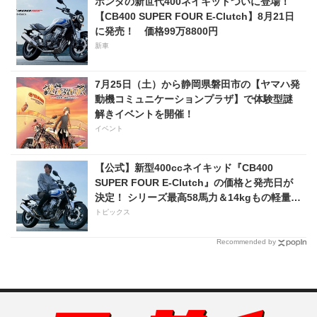
ホンダの新世代400ネイキッドついに登場！
【CB400 SUPER FOUR E-Clutch】8月21日
に発売！ 価格99万8800円
新車
7月25日（土）から静岡県磐田市の【ヤマハ発
動機コミュニケーションプラザ】で体験型謎
解きイベントを開催！
イベント
【公式】新型400ccネイキッド『CB400
SUPER FOUR E-Clutch』の価格と発売日が
決定！ シリーズ最高58馬力＆14kgもの軽量
化!? 完全に「旧CB400SF」を超えた!?
トピックス
【Honda2026新車ニュース】
Recommended by