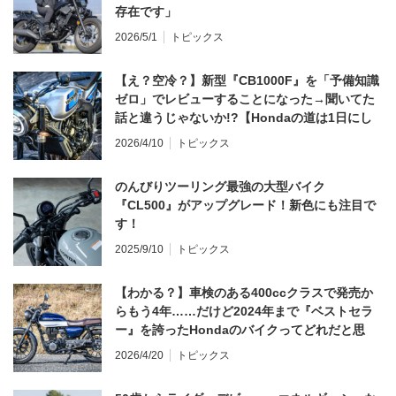
存在です」
2026/5/1
トピックス
【え？空冷？】新型『CB1000F』を「予備知識
ゼロ」でレビューすることになった→聞いてた
話と違うじゃないか!?【Hondaの道は1日にし
てならず／CB1000F ①第一印象 編】
2026/4/10
トピックス
のんびりツーリング最強の大型バイク
『CL500』がアップグレード！新色にも注目で
す！
2025/9/10
トピックス
【わかる？】車検のある400ccクラスで発売か
らもう4年……だけど2024年まで『ベストセラ
ー』を誇ったHondaのバイクってどれだと思
う？
2026/4/20
トピックス