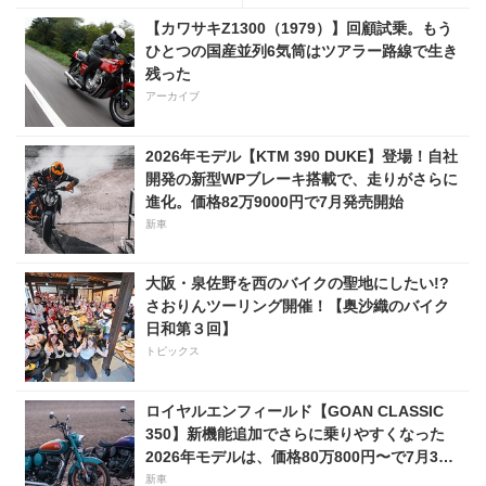
【カワサキZ1300（1979）】回顧試乗。もう
ひとつの国産並列6気筒はツアラー路線で生き
残った
アーカイブ
2026年モデル【KTM 390 DUKE】登場！自社
開発の新型WPブレーキ搭載で、走りがさらに
進化。価格82万9000円で7月発売開始
新車
大阪・泉佐野を西のバイクの聖地にしたい!?
さおりんツーリング開催！【奥沙織のバイク
日和第３回】
トピックス
ロイヤルエンフィールド【GOAN CLASSIC
350】新機能追加でさらに乗りやすくなった
2026年モデルは、価格80万800円〜で7月31
日発売！
新車