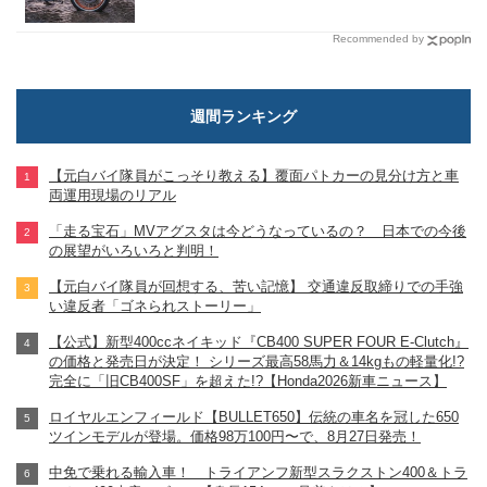
Recommended by
週間ランキング
【元白バイ隊員がこっそり教える】覆面パトカーの見分け方と車
両運用現場のリアル
「走る宝石」MVアグスタは今どうなっているの？ 日本での今後
の展望がいろいろと判明！
【元白バイ隊員が回想する、苦い記憶】 交通違反取締りでの手強
い違反者「ゴネられストーリー」
【公式】新型400ccネイキッド『CB400 SUPER FOUR E-Clutch』
の価格と発売日が決定！ シリーズ最高58馬力＆14kgもの軽量化!?
完全に「旧CB400SF」を超えた!?【Honda2026新車ニュース】
ロイヤルエンフィールド【BULLET650】伝統の車名を冠した650
ツインモデルが登場。価格98万100円〜で、8月27日発売！
中免で乗れる輸入車！ トライアンフ新型スラクストン400＆トラ