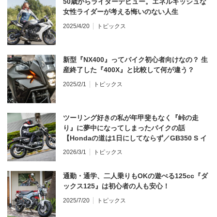
50歳からライダーデビュー。エネルギッシュな
女性ライダーが考える悔いのない人生
2025/4/20
トピックス
新型『NX400』ってバイク初心者向けなの？ 生
産終了した『400X』と比較して何が違う？
2025/2/1
トピックス
ツーリング好きの私が年甲斐もなく『峠の走
り』に夢中になってしまったバイクの話
【Hondaの道は1日にしてならず／GB350 S イ
ンプレ・レビュー 前編】
2026/3/1
トピックス
通勤・通学、二人乗りもOKの遊べる125cc『ダ
ックス125』は初心者の人も安心！
2025/7/20
トピックス