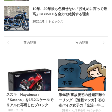
10年、20年後も色褪せない「控えめに言って最
高」GB350 Cを全力で絶賛する理由
2026/1/1
トピックス
前の記事
次の記事
スズキ「Hayabusa」
第46話 事故後初の超短距離ツ
「Katana」を1/12スケールで
ーリング 【連載マンガ】初心
リアルに再現したブロックモ
者バイク女子の「全治一年」
デルが登場！
から始める起死回生日記
用品・グッズ
【連載マンガ】初心者バイク女子の「全治一年」から始める起死回生日記