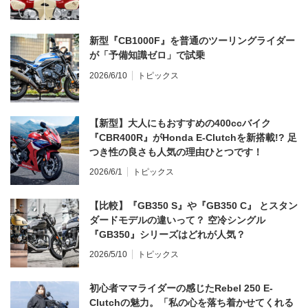
新型『CB1000F』を普通のツーリングライダー
が「予備知識ゼロ」で試乗
2026/6/10
トピックス
【新型】大人にもおすすめの400ccバイク
『CBR400R』がHonda E-Clutchを新搭載!? 足
つき性の良さも人気の理由ひとつです！
2026/6/1
トピックス
【比較】『GB350 S』や『GB350 C』 とスタン
ダードモデルの違いって？ 空冷シングル
『GB350』シリーズはどれが人気？
2026/5/10
トピックス
初心者ママライダーの感じたRebel 250 E-
Clutchの魅力。「私の心を落ち着かせてくれる