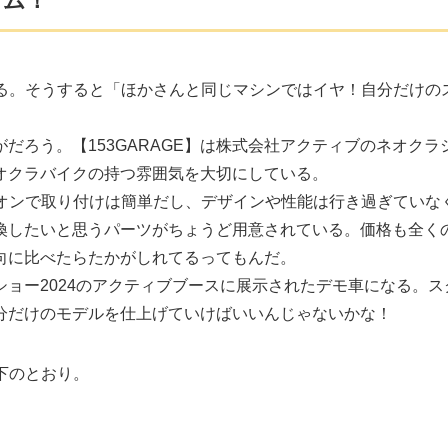
タム！
ている。そうすると「ほかさんと同じマシンではイヤ！自分だけの
がだろう。【153GARAGE】は株式会社アクティブのネオクラ
オクラバイクの持つ雰囲気を大切にしている。
ルトオンで取り付けは簡単だし、デザインや性能は行き過ぎていな
換したいと思うパーツがちょうど用意されている。価格も全く
向に比べたらたかがしれてるってもんだ。
ョー2024のアクティブブースに展示されたデモ車になる。ス
分だけのモデルを仕上げていけばいいんじゃないかな！
以下のとおり。