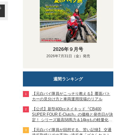
る
2026年９月号
2026年7月31日（金）発売
週間ランキング
【元白バイ隊員がこっそり教える】覆面パト
カーの見分け方と車両運用現場のリアル
【公式】新型400ccネイキッド『CB400
SUPER FOUR E-Clutch』の価格と発売日が決
定！ シリーズ最高58馬力＆14kgもの軽量化!?
完全に「旧CB400SF」を超えた!?
【元白バイ隊員が回想する、苦い記憶】 交通
【Honda2026新車ニュース】