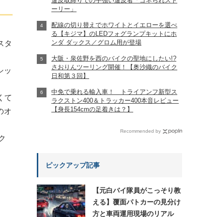
違反取締りでの手強い違反者「ゴネられスト
ーリー」
配線の切り替えでホワイトとイエローを選べ
る【キジマ】のLEDフォグランプキットにホ
ンダ ダックス／グロム用が登場
スタ
大阪・泉佐野を西のバイクの聖地にしたい!?
さおりんツーリング開催！【奥沙織のバイク
シッ
日和第３回】
中免で乗れる輸入車！ トライアンフ新型ス
くて
ラクストン400＆トラッカー400本音レビュー
【身長154cmの足着きは？】
のオ
Recommended by
ク
ピックアップ記事
【元白バイ隊員がこっそり教
える】覆面パトカーの見分け
方と車両運用現場のリアル