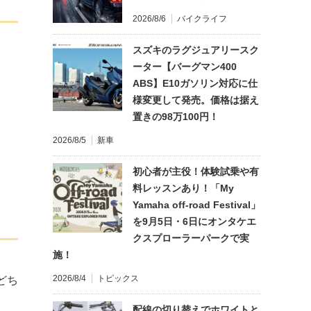
2026/8/6
バイクライフ
スズキのラグジュアリースク
ーター【バーグマン400
ABS】E10ガソリン対応に仕
様変更して発売。価格は据え
置きの98万100円！
2026/8/5
新車
初心者が主役！体験試乗や有
料レッスンあり！「My
Yamaha off-road Festival」
を9月5日・6日にオンタケエ
クスプローラーパークで実
施！
2026/8/4
トピックス
どち
配線の切り替えでホワイトと