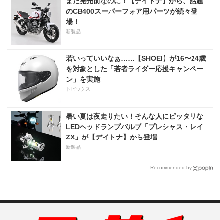
まだ発売前なのに！【デイトナ】から、話題
のCB400スーパーフォア用パーツが続々登
場！
新製品
若いっていいなぁ……【SHOEI】が16〜24歳
を対象とした「若者ライダー応援キャンペー
ン」を実施
トピックス
暑い夏は夜走りたい！そんな人にピッタリな
LEDヘッドランプバルブ「プレシャス・レイ
ZX」が【デイトナ】から登場
新製品
Recommended by