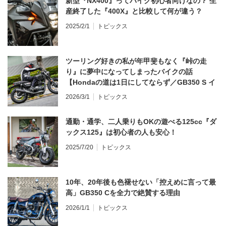
新型『NX400』ってバイク初心者向けなの？ 生
産終了した『400X』と比較して何が違う？
2025/2/1
トピックス
ツーリング好きの私が年甲斐もなく『峠の走
り』に夢中になってしまったバイクの話
【Hondaの道は1日にしてならず／GB350 S イ
ンプレ・レビュー 前編】
2026/3/1
トピックス
通勤・通学、二人乗りもOKの遊べる125cc『ダ
ックス125』は初心者の人も安心！
2025/7/20
トピックス
10年、20年後も色褪せない「控えめに言って最
高」GB350 Cを全力で絶賛する理由
2026/1/1
トピックス