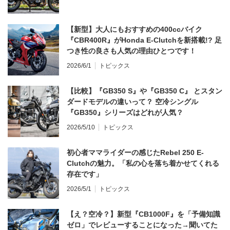
【新型】大人にもおすすめの400ccバイク
『CBR400R』がHonda E-Clutchを新搭載!? 足
つき性の良さも人気の理由ひとつです！
2026/6/1
トピックス
【比較】『GB350 S』や『GB350 C』 とスタン
ダードモデルの違いって？ 空冷シングル
『GB350』シリーズはどれが人気？
2026/5/10
トピックス
初心者ママライダーの感じたRebel 250 E-
Clutchの魅力。「私の心を落ち着かせてくれる
存在です」
2026/5/1
トピックス
【え？空冷？】新型『CB1000F』を「予備知識
ゼロ」でレビューすることになった→聞いてた