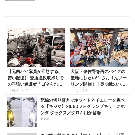
【元白バイ隊員が回想する、
大阪・泉佐野を西のバイクの
苦い記憶】 交通違反取締りで
聖地にしたい!? さおりんツー
の手強い違反者「ゴネられス
リング開催！【奥沙織のバイ
トーリー」
ク日和第３回】
バイクライフ
トピックス
配線の切り替えでホワイトとイエローを選べ
る【キジマ】のLEDフォグランプキットにホ
ンダ ダックス／グロム用が登場
新製品