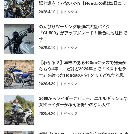
話と違うじゃないか!?【Hondaの道は1日にし
てならず／CB1000F ①第一印象 編】
2026/4/10
トピックス
のんびりツーリング最強の大型バイク
『CL500』がアップグレード！新色にも注目で
す！
2025/9/10
トピックス
【わかる？】車検のある400ccクラスで発売か
らもう4年……だけど2024年まで『ベストセラ
ー』を誇ったHondaのバイクってどれだと思
う？
2026/4/20
トピックス
50歳からライダーデビュー。エネルギッシュな
女性ライダーが考える悔いのない人生
2025/4/20
トピックス