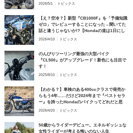
2026/5/1
トピックス
【え？空冷？】新型『CB1000F』を「予備知識
ゼロ」でレビューすることになった→聞いてた
話と違うじゃないか!?【Hondaの道は1日にし
てならず／CB1000F ①第一印象 編】
2026/4/10
トピックス
のんびりツーリング最強の大型バイク
『CL500』がアップグレード！新色にも注目で
す！
2025/9/10
トピックス
【わかる？】車検のある400ccクラスで発売か
らもう4年……だけど2024年まで『ベストセラ
ー』を誇ったHondaのバイクってどれだと思
う？
2026/4/20
トピックス
50歳からライダーデビュー。エネルギッシュな
女性ライダーが考える悔いのない人生