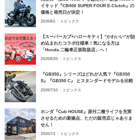
イキッド『CB400 SUPER FOUR E-Clutch』の
価格と発売日が決定！
2026/8/1
トピックス
【スーパーカブ×ハローキティ】“かわいい”が詰
め込まれたコラボ仕様車！気になる方は
「Honda 二輪車正規取扱店」へ！
2026/6/20
トピックス
『GB350』シリーズはどれが人気？『GB350
S』『GB350 C』 とスタンダードモデルを比較
2026/7/10
トピックス
ホンダ『Cub HOUSE』原付二種ライフを充実
させるための新拠点、ただの販売店じゃありま
せん！
2026/7/1
トピックス