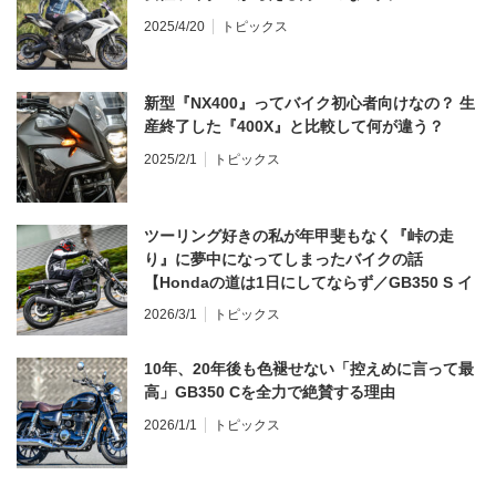
2025/4/20
トピックス
新型『NX400』ってバイク初心者向けなの？ 生
産終了した『400X』と比較して何が違う？
2025/2/1
トピックス
ツーリング好きの私が年甲斐もなく『峠の走
り』に夢中になってしまったバイクの話
【Hondaの道は1日にしてならず／GB350 S イ
ンプレ・レビュー 前編】
2026/3/1
トピックス
10年、20年後も色褪せない「控えめに言って最
高」GB350 Cを全力で絶賛する理由
2026/1/1
トピックス