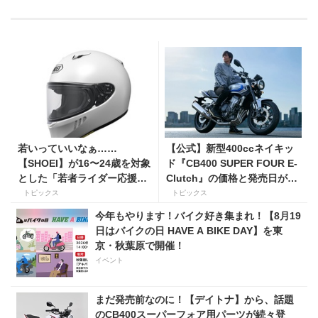
若いっていいなぁ……
【公式】新型400ccネイキッ
【SHOEI】が16〜24歳を対象
ド『CB400 SUPER FOUR E-
とした「若者ライダー応援キ
Clutch』の価格と発売日が決
ャンペーン」を実施
定！ シリーズ最高58馬力＆
トピックス
トピックス
14kgもの軽量化!? 完全に
今年もやります！バイク好き集まれ！【8月19
「旧CB400SF」を超えた!?
日はバイクの日 HAVE A BIKE DAY】を東
【Honda2026新車ニュース】
京・秋葉原で開催！
イベント
まだ発売前なのに！【デイトナ】から、話題
のCB400スーパーフォア用パーツが続々登