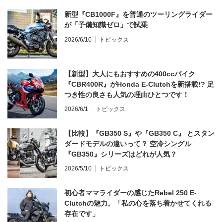
新型『CB1000F』を普通のツーリングライダー
が「予備知識ゼロ」で試乗
2026/6/10
トピックス
【新型】大人にもおすすめの400ccバイク
『CBR400R』がHonda E-Clutchを新搭載!? 足
つき性の良さも人気の理由ひとつです！
2026/6/1
トピックス
【比較】『GB350 S』や『GB350 C』 とスタン
ダードモデルの違いって？ 空冷シングル
『GB350』シリーズはどれが人気？
2026/5/10
トピックス
初心者ママライダーの感じたRebel 250 E-
Clutchの魅力。「私の心を落ち着かせてくれる
存在です」