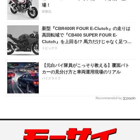
場！
新製品
新型『CBR400R FOUR E-Clutch』の走りは
高回転域で『CB400 SUPER FOUR E-
Clutch』を上回る!? 馬力だけじゃなく足つき
性も魅力のひとつ！【Honda2026新車ニュー
トピックス
ス】
【元白バイ隊員がこっそり教える】覆面パト
カーの見分け方と車両運用現場のリアル
バイクライフ
Recommended by