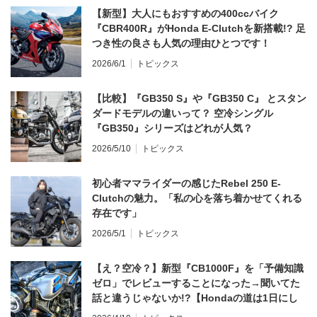
【新型】大人にもおすすめの400ccバイク
『CBR400R』がHonda E-Clutchを新搭載!? 足
つき性の良さも人気の理由ひとつです！
2026/6/1
トピックス
【比較】『GB350 S』や『GB350 C』 とスタン
ダードモデルの違いって？ 空冷シングル
『GB350』シリーズはどれが人気？
2026/5/10
トピックス
初心者ママライダーの感じたRebel 250 E-
Clutchの魅力。「私の心を落ち着かせてくれる
存在です」
2026/5/1
トピックス
【え？空冷？】新型『CB1000F』を「予備知識
ゼロ」でレビューすることになった→聞いてた
話と違うじゃないか!?【Hondaの道は1日にし
てならず／CB1000F ①第一印象 編】