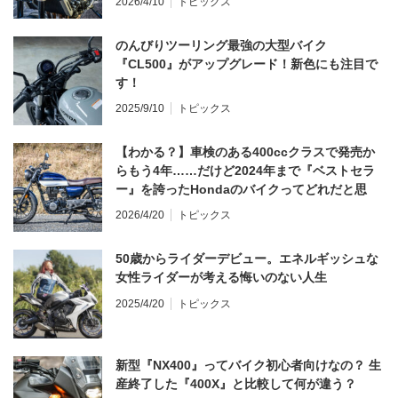
2026/4/10
トピックス
のんびりツーリング最強の大型バイク
『CL500』がアップグレード！新色にも注目で
す！
2025/9/10
トピックス
【わかる？】車検のある400ccクラスで発売か
らもう4年……だけど2024年まで『ベストセラ
ー』を誇ったHondaのバイクってどれだと思
う？
2026/4/20
トピックス
50歳からライダーデビュー。エネルギッシュな
女性ライダーが考える悔いのない人生
2025/4/20
トピックス
新型『NX400』ってバイク初心者向けなの？ 生
産終了した『400X』と比較して何が違う？