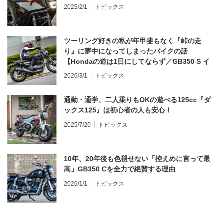
2025/2/1
トピックス
ツーリング好きの私が年甲斐もなく『峠の走
り』に夢中になってしまったバイクの話
【Hondaの道は1日にしてならず／GB350 S イ
ンプレ・レビュー 前編】
2026/3/1
トピックス
通勤・通学、二人乗りもOKの遊べる125cc『ダ
ックス125』は初心者の人も安心！
2025/7/20
トピックス
10年、20年後も色褪せない「控えめに言って最
高」GB350 Cを全力で絶賛する理由
2026/1/1
トピックス