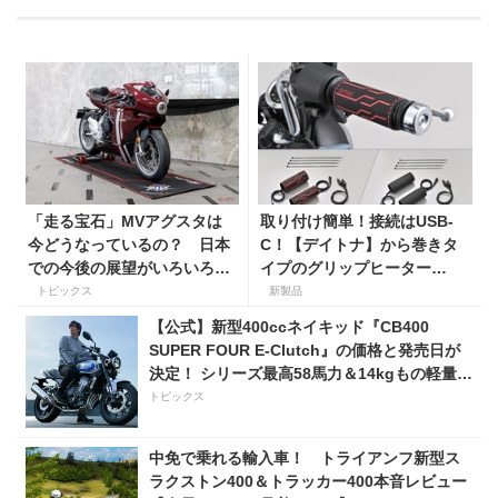
「走る宝石」MVアグスタは
取り付け簡単！接続はUSB-
今どうなっているの？ 日本
C！【デイトナ】から巻きタ
での今後の展望がいろいろと
イプのグリップヒーター
判明！
「HOT GRIP WRAP HEAT」
トピックス
新製品
が登場
【公式】新型400ccネイキッド『CB400
SUPER FOUR E-Clutch』の価格と発売日が
決定！ シリーズ最高58馬力＆14kgもの軽量
化!? 完全に「旧CB400SF」を超えた!?
トピックス
【Honda2026新車ニュース】
中免で乗れる輸入車！ トライアンフ新型ス
ラクストン400＆トラッカー400本音レビュー