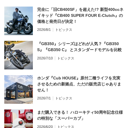
完全に「旧CB400SF」を超えた!? 新型400ccネ
イキッド『CB400 SUPER FOUR E-Clutch』の
価格と発売日が決定！
2026/8/1
トピックス
『GB350』シリーズはどれが人気？『GB350
S』『GB350 C』 とスタンダードモデルを比較
2026/7/10
トピックス
ホンダ『Cub HOUSE』原付二種ライフを充実
させるための新拠点、ただの販売店じゃありま
せん！
2026/7/1
トピックス
まだ購入できる！ ハローキティ50周年記念仕様
の特別な「スーパーカブ」
2026/6/20
トピックス