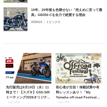
10年、20年後も色褪せない「控えめに言って最
高」GB350 Cを全力で絶賛する理由
2026/1/1
トピックス
先行販売は8月19日（水）11
初心者が主役！体験試乗や有
時まで！【スズキ】GSX-S/R
料レッスンあり！「My
ミーティング2026オリジナル
Yamaha off-road Festival」
グッズを手に入れよう！
を9月5日・6日にオンタケエ
トピックス
トピックス