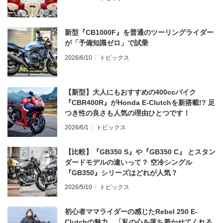
新型『CB1000F』を普通のツーリングライダー
が「予備知識ゼロ」で試乗
2026/6/10
トピックス
【新型】大人にもおすすめの400ccバイク
『CBR400R』がHonda E-Clutchを新搭載!? 足
つき性の良さも人気の理由ひとつです！
2026/6/1
トピックス
【比較】『GB350 S』や『GB350 C』 とスタン
ダードモデルの違いって？ 空冷シングル
『GB350』シリーズはどれが人気？
2026/5/10
トピックス
初心者ママライダーの感じたRebel 250 E-
Clutchの魅力。「私の心を落ち着かせてくれる