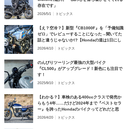
存在です」
2026/5/1
トピックス
【え？空冷？】新型『CB1000F』を「予備知識
ゼロ」でレビューすることになった→聞いてた
話と違うじゃないか!?【Hondaの道は1日にし
てならず／CB1000F ①第一印象 編】
2026/4/10
トピックス
のんびりツーリング最強の大型バイク
『CL500』がアップグレード！新色にも注目で
す！
2025/9/10
トピックス
【わかる？】車検のある400ccクラスで発売か
らもう4年……だけど2024年まで『ベストセラ
ー』を誇ったHondaのバイクってどれだと思
う？
2026/4/20
トピックス