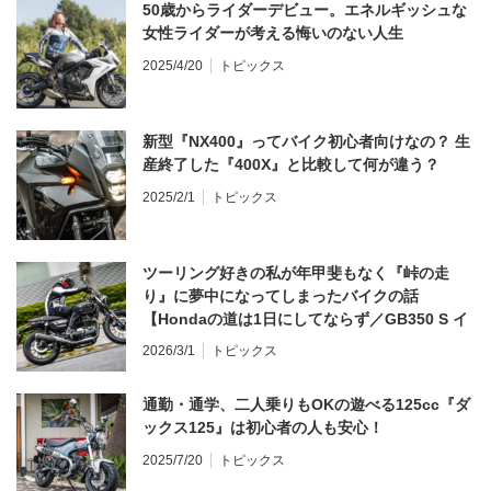
50歳からライダーデビュー。エネルギッシュな
女性ライダーが考える悔いのない人生
2025/4/20
トピックス
新型『NX400』ってバイク初心者向けなの？ 生
産終了した『400X』と比較して何が違う？
2025/2/1
トピックス
ツーリング好きの私が年甲斐もなく『峠の走
り』に夢中になってしまったバイクの話
【Hondaの道は1日にしてならず／GB350 S イ
ンプレ・レビュー 前編】
2026/3/1
トピックス
通勤・通学、二人乗りもOKの遊べる125cc『ダ
ックス125』は初心者の人も安心！
2025/7/20
トピックス