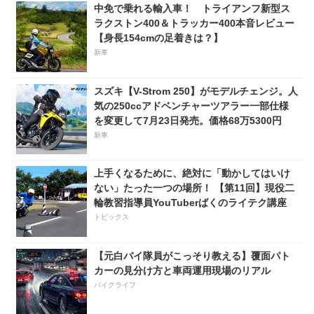
クスプローラーパークで実
中免で乗れる輸入車！ トライアンフ新型ス
施！
ラクストン400＆トラッカー400本音レビュー
【身長154cmの足着きは？】
新車
スズキ【V-Strom 250】がモデルチェンジ。人
気の250ccアドベンチャーツアラー一部仕様
を変更して7月23日発売。価格68万5300円
新車
上手くなるために、絶対に「動かしてはいけ
ない」たった一つの場所！ 【第11回】現役二
輪教習指導員YouTuberばくのライテク講座
トピックス
【元白バイ隊員がこっそり教える】覆面パト
カーの見分け方と車両運用現場のリアル
バイクライフ