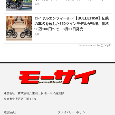
新車
ロイヤルエンフィールド【BULLET650】伝統
の車名を冠した650ツインモデルが登場。価格
98万100円〜で、8月27日発売！
新車
Recommended by
運営会社：株式会社八重洲出版 モーサイ編集部
東京都中央区八丁堀4-5-9
運営会社
プライバシーポリシー