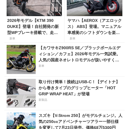
2026年モデル【KTM 390
ヤマハ【AEROX（アエロック
DUKE】登場！自社開発の新
ス） ABS】登場。マニュアル
型WPブレーキ搭載で、走り
車感覚のシフトダウンを楽し
がさらに進化。価格82万9000
める新型155ccスポーツスク
新車
新車
円で7月発売開始
ーター8月31日発売。価格48
【カワサキZ900RS SE／ブラックボールエデ
万1800円
ィション／カフェ】2026年モデル一気試乗。
人気の国産ネオレトロモデルが扱いやすく上
質に進化！
新車
取り付け簡単！接続はUSB-C！【デイトナ】
から巻きタイプのグリップヒーター「HOT
GRIP WRAP HEAT」が登場
新製品
スズキ【V-Strom 250】がモデルチェンジ。人
気の250ccアドベンチャーツアラー一部仕様
を変更して7月23日発売。価格68万5300円