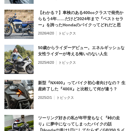
【わかる？】車検のある400ccクラスで発売か
らもう4年……だけど2024年まで『ベストセラ
ー』を誇ったHondaのバイクってどれだと思
う？
2026/4/20
トピックス
50歳からライダーデビュー。エネルギッシュな
女性ライダーが考える悔いのない人生
2025/4/20
トピックス
新型『NX400』ってバイク初心者向けなの？ 生
産終了した『400X』と比較して何が違う？
2025/2/1
トピックス
ツーリング好きの私が年甲斐もなく『峠の走
り』に夢中になってしまったバイクの話
【Hondaの道は1日にしてならず／GB350 S イ