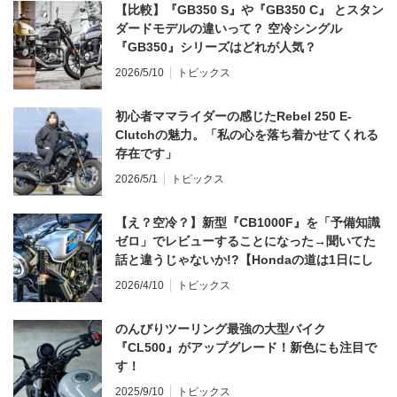
【比較】『GB350 S』や『GB350 C』 とスタン
ダードモデルの違いって？ 空冷シングル
『GB350』シリーズはどれが人気？
2026/5/10
トピックス
初心者ママライダーの感じたRebel 250 E-
Clutchの魅力。「私の心を落ち着かせてくれる
存在です」
2026/5/1
トピックス
【え？空冷？】新型『CB1000F』を「予備知識
ゼロ」でレビューすることになった→聞いてた
話と違うじゃないか!?【Hondaの道は1日にし
てならず／CB1000F ①第一印象 編】
2026/4/10
トピックス
のんびりツーリング最強の大型バイク
『CL500』がアップグレード！新色にも注目で
す！
2025/9/10
トピックス