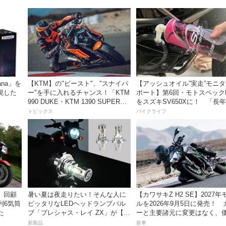
ana」を
【KTM】の"ビースト"、"スナイパ
【アッシュオイル”実走”モニ
現した
ー"を手に入れるチャンス！「KTM
ポート】第6回・モトスペック
990 DUKE・KTM 1390 SUPER
をスズキSV650Xに！ 「長
DUKE R EVO 購入サポートキャン
レスだったシフトの固さがコ
トピックス
バイクライフ
ペーン」
おかげで滑らかに！」
）】回顧
暑い夏は夜走りたい！そんな人に
【カワサキZ H2 SE】2027年
列6気筒
ピッタリなLEDヘッドランプバル
ルを2026年9月5日に発売！ 
た
ブ「プレシャス・レイ ZX」が【デ
ーと主要諸元に変更はなく、
イトナ】から登場
は据え置きの247万5000円！
新製品
新車