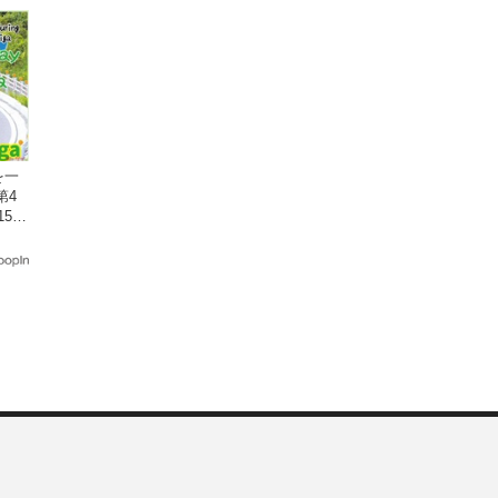
を一
第4
15