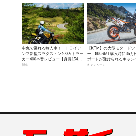
中免で乗れる輸入車！ トライア
【KTM】の大型モタードツ
ンフ新型スラクストン400＆トラッ
ー、890SMT購入時に35
カー400本音レビュー【身長154cm
ポートが受けられるキャン
の足着きは？】
を実施中！
新車
キャンペーン