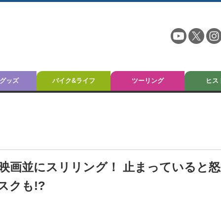
グッズ
バイク&ライフ
ツーリング
ヒス
映画並にスリリング！ 止まっていると怒
クも!?