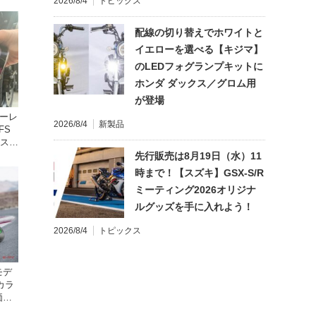
2026/8/4
トピックス
配線の切り替えでホワイトと
イエローを選べる【キジマ】
のLEDフォグランプキットに
ホンダ ダックス／グロム用
が登場
ターレ
2026/8/4
新製品
FS
年スト
レの
先行販売は8月19日（水）11
時まで！【スズキ】GSX-S/R
ミーティング2026オリジナ
ルグッズを手に入れよう！
2026/8/4
トピックス
モデ
カラ
価格