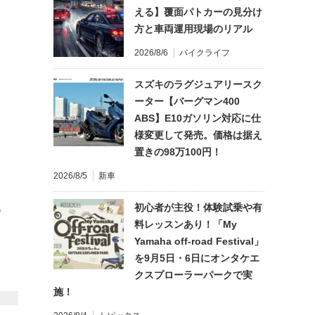
える】覆面パトカーの見分け
方と車両運用現場のリアル
2026/8/6
バイクライフ
スズキのラグジュアリースク
ーター【バーグマン400
ABS】E10ガソリン対応に仕
様変更して発売。価格は据え
置きの98万100円！
2026/8/5
新車
初心者が主役！体験試乗や有
て
料レッスンあり！「My
Yamaha off-road Festival」
を9月5日・6日にオンタケエ
クスプローラーパークで実
施！