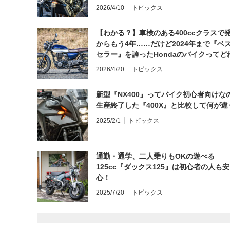
日にしてならず／CB1000F ①第一印象 
2026/4/10
トピックス
【わかる？】車検のある400ccクラスで
からもう4年……だけど2024年まで『ベ
セラー』を誇ったHondaのバイクってど
と思う？
2026/4/20
トピックス
新型『NX400』ってバイク初心者向けな
生産終了した『400X』と比較して何が違
2025/2/1
トピックス
通勤・通学、二人乗りもOKの遊べる
125cc『ダックス125』は初心者の人も安
心！
2025/7/20
トピックス