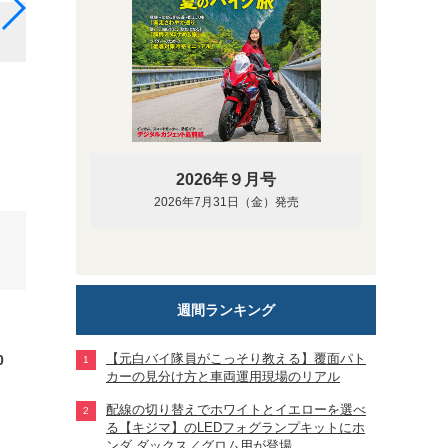
白バイ4台、パトカー1台の送迎例（画像提供：BKKシ
2026年９月号
2026年7月31日（金）発売
週間ランキング
【元白バイ隊員がこっそり教える】覆面パト
0
カーの見分け方と車両運用現場のリアル
配線の切り替えでホワイトとイエローを選べ
る【キジマ】のLEDフォグランプキットにホ
ンダ ダックス／グロム用が登場