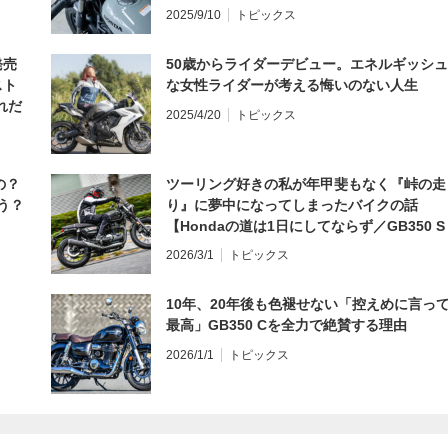
編】
2025/9/10
トピックス
発売
50歳からライダーデビュー。エネルギッシュ
スト
な女性ライダーが考える悔いのない人生
れだ
2025/4/20
トピックス
の？
ツーリング好きの私が年甲斐もなく『峠の走
う？
り』に夢中になってしまったバイクの話
【Hondaの道は1日にしてならず／GB350 S
インプレ・レビュー 前編】
2026/3/1
トピックス
10年、20年後も色褪せない「控えめに言っ
最高」GB350 Cを全力で絶賛する理由
2026/1/1
トピックス