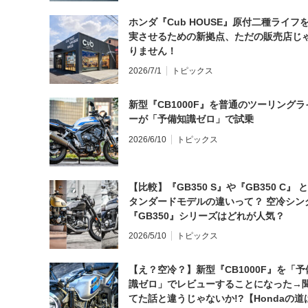
ホンダ『Cub HOUSE』原付二種ライフ
実させるための新拠点、ただの販売店じ
りません！
2026/7/1
トピックス
新型『CB1000F』を普通のツーリングラ
ーが「予備知識ゼロ」で試乗
2026/6/10
トピックス
【比較】『GB350 S』や『GB350 C』 
タンダードモデルの違いって？ 空冷シン
『GB350』シリーズはどれが人気？
2026/5/10
トピックス
【え？空冷？】新型『CB1000F』を「予
識ゼロ」でレビューすることになった→
てた話と違うじゃないか!?【Hondaの道