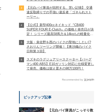
【元白バイ隊員が回想する、苦い記憶】 交通
仕
違反取締りでの手強い違反者「ゴネられスト
ーリー」
【公式】新型400ccネイキッド『CB400
SUPER FOUR E-Clutch』の価格と発売日が決
定！ シリーズ最高58馬力＆14kgもの軽量化!?
完全に「旧CB400SF」を超えた!?
大阪・泉佐野を西のバイクの聖地にしたい!?
【Honda2026新車ニュース】
?
さおりんツーリング開催！【奥沙織のバイク
日和第３回】
スズキのラグジュアリースクーター【バーグ
マン400 ABS】E10ガソリン対応に仕様変更し
て発売。価格は据え置きの98万100円！
れ
Recommended by
ピックアップ記事
【元白バイ隊員がこっそり教