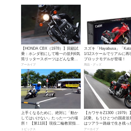
【HONDA CBX（1978）】回顧試
スズキ「Hayabusa」「Kat
乗：ホンダ初にして唯一の並列6気
1/12スケールでリアルに再
筒リッタースポーツはどんな乗り
ブロックモデルが登場！
味だったのか？
アーカイブ
用品・グッズ
上手くなるために、絶対に「動か
【カワサキZ1300（1979
してはいけない」たった一つの場
試乗。もうひとつの国産並
所！ 【第11回】現役二輪教習指導
はツアラー路線で生き残っ
員YouTuberばくのライテク講座
トピックス
アーカイブ