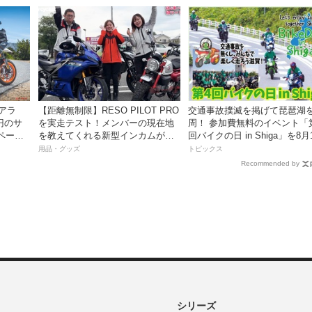
アラ
【距離無制限】RESO PILOT PRO
交通事故撲滅を掲げて琵琶湖
万円のサ
を実走テスト！メンバーの現在地
周！ 参加費無料のイベント「
ペーン
を教えてくれる新型インカムがめ
回バイクの日 in Shiga」を8月
っちゃ便利な３つの理由【動画付
日、16日に開催
用品・グッズ
トピックス
き】
Recommended by
シリーズ