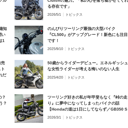
グル
Clutchの魅力。「私の心を落ち着かせてく
る存在です」
2026/5/1
トピックス
備知
のんびりツーリング最強の大型バイク
聞い
『CL500』がアップグレード！新色にも注目
は1
です！
編】
2025/9/10
トピックス
発売
50歳からライダーデビュー。エネルギッシュ
スト
な女性ライダーが考える悔いのない人生
れだ
2025/4/20
トピックス
の？
ツーリング好きの私が年甲斐もなく『峠の走
う？
り』に夢中になってしまったバイクの話
【Hondaの道は1日にしてならず／GB350 S
インプレ・レビュー 前編】
2026/3/1
トピックス