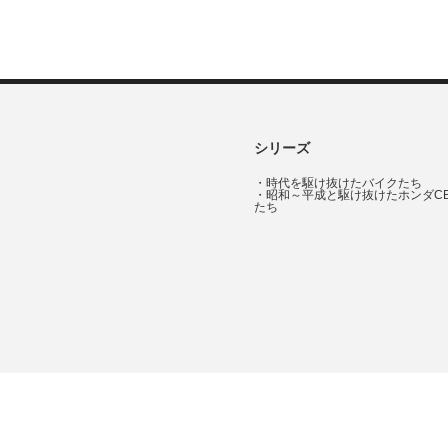
シリーズ
・
時代を駆け抜けたバイクたち
・
昭和～平成と駆け抜けたホンダC
たち