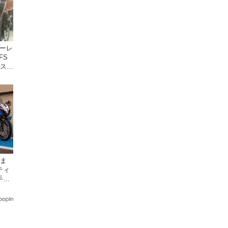
ターレ
FS
年スト
レの
時ま
ティ
手に