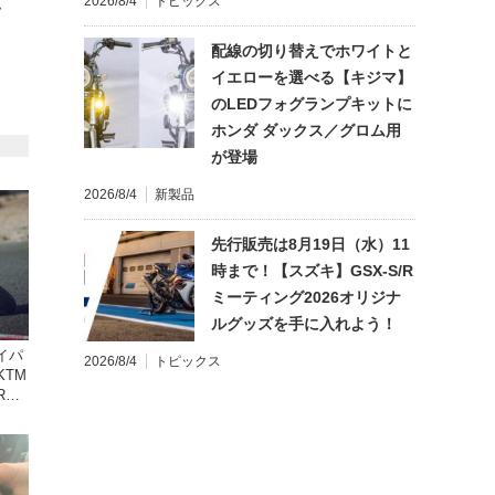
2026/8/4
トピックス
て
配線の切り替えでホワイトと
イエローを選べる【キジマ】
のLEDフォグランプキットに
ホンダ ダックス／グロム用
が登場
2026/8/4
新製品
先行販売は8月19日（水）11
時まで！【スズキ】GSX-S/R
ミーティング2026オリジナ
ルグッズを手に入れよう！
イパ
2026/8/4
トピックス
KTM
R
キャン