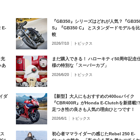
『GB350』シリーズはどれが人気？『GB35
 E-
S』『GB350 C』 とスタンダードモデルを比
較
2026/7/10
トピックス
を充
まだ購入できる！ ハローキティ50周年記念
ゃあ
様の特別な「スーパーカブ」
2026/6/20
トピックス
イダ
【新型】大人にもおすすめの400ccバイク
『CBR400R』がHonda E-Clutchを新搭載!
足つき性の良さも人気の理由ひとつです！
2026/6/1
トピックス
とス
初心者ママライダーの感じたRebel 250 E-