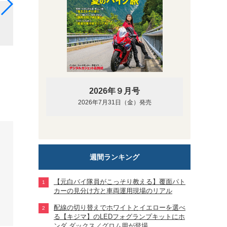
取り外し可能なエンジンカバーを開けてみると、中に
2026年９月号
2026年7月31日（金）発売
週間ランキング
【元白バイ隊員がこっそり教える】覆面パト
カーの見分け方と車両運用現場のリアル
配線の切り替えでホワイトとイエローを選べ
る【キジマ】のLEDフォグランプキットにホ
ンダ ダックス／グロム用が登場