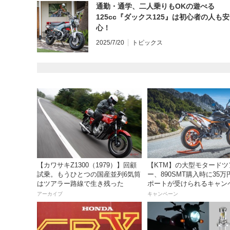
通勤・通学、二人乗りもOKの遊べる
125cc『ダックス125』は初心者の人も安
心！
2025/7/20
トピックス
【カワサキZ1300（1979）】回顧
【KTM】の大型モタードツ
試乗。もうひとつの国産並列6気筒
ー、890SMT購入時に35
はツアラー路線で生き残った
ポートが受けられるキャン
を実施中！
アーカイブ
キャンペーン