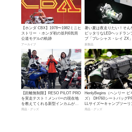
【ホンダ CBX】1978〜1982ミニヒ
暑い夏は夜走りたい！そん
ストリー ・ホンダ初の並列6気筒
ピッタリなLEDヘッドラン
公道モデルの軌跡
ブ「プレシャス・レイ ZX
イトナ】から登場
アーカイブ
新製品
【距離無制限】RESO PILOT PRO
HenlyBegins（ヘンリー 
を実走テスト！メンバーの現在地
ズ） DH760シートバッグP
を教えてくれる新型インカムがめ
LLサイズ〜キャンプツーリ
っちゃ便利な３つの理由【動画付
も安心の大容量ツアーバッ
用品・グッズ
用品・グッズ
き】