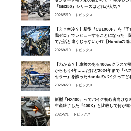
タンダードモデルの違いって？ 空冷シン
『GB350』シリーズはどれが人気？
2026/5/10
トピックス
【え？空冷？】新型『CB1000F』を「予
識ゼロ」でレビューすることになった→
てた話と違うじゃないか!?【Hondaの道
日にしてならず／CB1000F ①第一印象 
2026/4/10
トピックス
【わかる？】車検のある400ccクラスで
からもう4年……だけど2024年まで『ベ
セラー』を誇ったHondaのバイクってど
と思う？
2026/4/20
トピックス
新型『NX400』ってバイク初心者向けな
生産終了した『400X』と比較して何が違
2025/2/1
トピックス