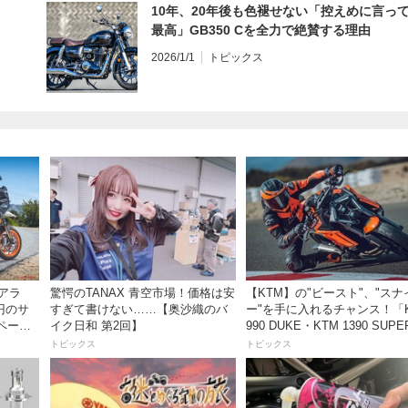
10年、20年後も色褪せない「控えめに言っ
最高」GB350 Cを全力で絶賛する理由
2026/1/1
トピックス
アラ
驚愕のTANAX 青空市場！価格は安
【KTM】の"ビースト"、"スナ
万円のサ
すぎて書けない……【奥沙織のバ
ー"を手に入れるチャンス！「
ペーン
イク日和 第2回】
990 DUKE・KTM 1390 SUPE
DUKE R EVO 購入サポート
トピックス
トピックス
ペーン」