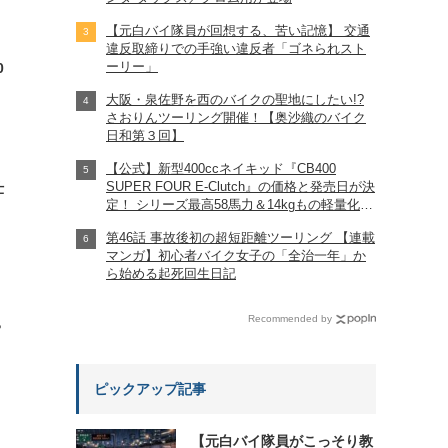
【元白バイ隊員が回想する、苦い記憶】 交通
違反取締りでの手強い違反者「ゴネられスト
ーリー」
0
大阪・泉佐野を西のバイクの聖地にしたい!?
さおりんツーリング開催！【奥沙織のバイク
日和第３回】
【公式】新型400ccネイキッド『CB400
SUPER FOUR E-Clutch』の価格と発売日が決
仕
定！ シリーズ最高58馬力＆14kgもの軽量化!?
完全に「旧CB400SF」を超えた!?
第46話 事故後初の超短距離ツーリング 【連載
【Honda2026新車ニュース】
マンガ】初心者バイク女子の「全治一年」か
ら始める起死回生日記
Recommended by
?
ピックアップ記事
【元白バイ隊員がこっそり教