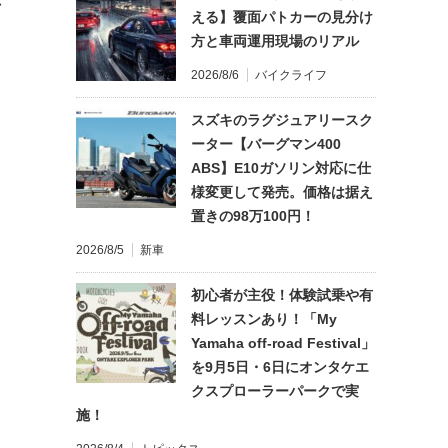
れ
える】覆面パトカーの見分け
方と車両運用現場のリアル
2026/8/6
バイクライフ
スズキのラグジュアリースク
ーター【バーグマン400
ABS】E10ガソリン対応に仕
様変更して発売。価格は据え
置きの98万100円！
2026/8/5
新車
初心者が主役！体験試乗や有
料レッスンあり！「My
Yamaha off-road Festival」
を9月5日・6日にオンタケエ
クスプローラーパークで実
施！