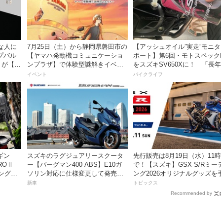
な人に
7月25日（土）から静岡県磐田市の
【アッシュオイル”実走”モニ
プバル
【ヤマハ発動機コミュニケーショ
ポート】第6回・モトスペック
」が【デ
ンプラザ】で体験型謎解きイベン
をスズキSV650Xに！ 「長
トを開催！
レスだったシフトの固さがコ
イベント
バイクライフ
おかげで滑らかに！」
ビギン
スズキのラグジュアリースクータ
先行販売は8月19日（水）11
ROⅡ
ー【バーグマン400 ABS】E10ガ
で！【スズキ】GSX-S/Rミー
ングに
ソリン対応に仕様変更して発売。
ング2026オリジナルグッズを
グ〜
価格は据え置きの98万100円！
入れよう！
新車
トピックス
Recommended by