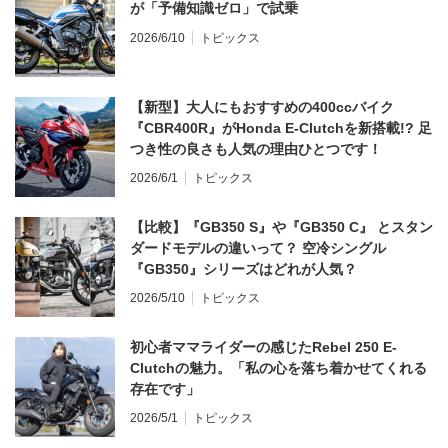
が「予備知識ゼロ」で試乗
2026/6/10
トピックス
【新型】大人にもおすすめの400ccバイク
『CBR400R』がHonda E-Clutchを新搭載!? 足
つき性の良さも人気の理由ひとつです！
2026/6/1
トピックス
【比較】『GB350 S』や『GB350 C』 とスタン
ダードモデルの違いって？ 空冷シングル
『GB350』シリーズはどれが人気？
2026/5/10
トピックス
初心者ママライダーの感じたRebel 250 E-
Clutchの魅力。「私の心を落ち着かせてくれる
存在です」
2026/5/1
トピックス