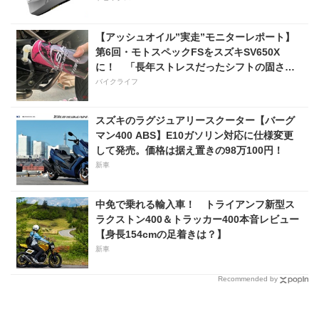
【アッシュオイル”実走”モニターレポート】
第6回・モトスペックFSをスズキSV650X
に！ 「長年ストレスだったシフトの固さが
コレのおかげで滑らかに！」
バイクライフ
スズキのラグジュアリースクーター【バーグ
マン400 ABS】E10ガソリン対応に仕様変更
して発売。価格は据え置きの98万100円！
新車
中免で乗れる輸入車！ トライアンフ新型ス
ラクストン400＆トラッカー400本音レビュー
【身長154cmの足着きは？】
新車
Recommended by