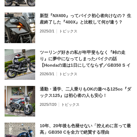
新型『NX400』ってバイク初心者向けなの？ 生
産終了した『400X』と比較して何が違う？
2025/2/1
トピックス
ツーリング好きの私が年甲斐もなく『峠の走
り』に夢中になってしまったバイクの話
【Hondaの道は1日にしてならず／GB350 S イ
ンプレ・レビュー 前編】
2026/3/1
トピックス
通勤・通学、二人乗りもOKの遊べる125cc『ダ
ックス125』は初心者の人も安心！
2025/7/20
トピックス
10年、20年後も色褪せない「控えめに言って最
高」GB350 Cを全力で絶賛する理由