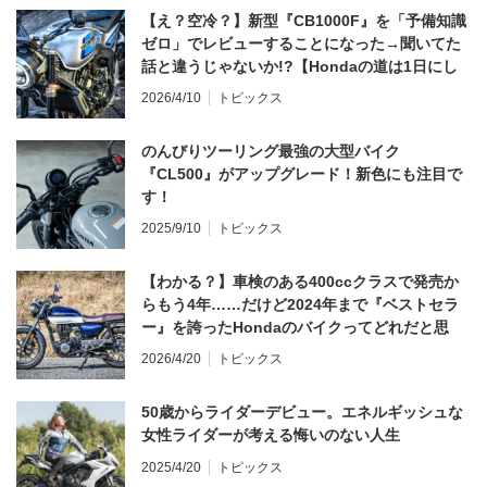
【え？空冷？】新型『CB1000F』を「予備知識
ゼロ」でレビューすることになった→聞いてた
話と違うじゃないか!?【Hondaの道は1日にし
てならず／CB1000F ①第一印象 編】
2026/4/10
トピックス
のんびりツーリング最強の大型バイク
『CL500』がアップグレード！新色にも注目で
す！
2025/9/10
トピックス
【わかる？】車検のある400ccクラスで発売か
らもう4年……だけど2024年まで『ベストセラ
ー』を誇ったHondaのバイクってどれだと思
う？
2026/4/20
トピックス
50歳からライダーデビュー。エネルギッシュな
女性ライダーが考える悔いのない人生
2025/4/20
トピックス