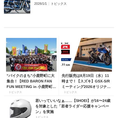
2026/1/1
トピックス
“バイクのまち”小鹿野町に大
先行販売は8月19日（水）11
集合！【RED BARON FAN
時まで！【スズキ】GSX-S/R
FUN MEETING in 小鹿野町
ミーティング2026オリジナル
秩父ミューズパーク】
グッズを手に入れよう！
トピックス
トピックス
若いっていいなぁ……【SHOEI】が16〜24歳
を対象とした「若者ライダー応援キャンペー
ン」を実施
トピックス