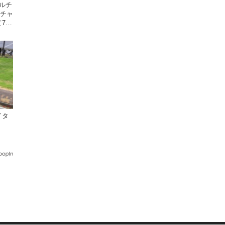
デルチ
ンチャ
7月
イタ