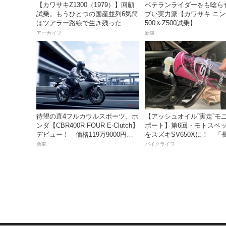
【カワサキZ1300（1979）】回顧
ベテランライダーをも唸ら
試乗。もうひとつの国産並列6気筒
ブい実力派【カワサキ ニ
はツアラー路線で生き残った
500＆Z500試乗】
アーカイブ
新車
待望の直4フルカウルスポーツ、ホ
【アッシュオイル”実走”モ
ンダ【CBR400R FOUR E-Clutch】
ポート】第6回・モトスペッ
デビュー！ 価格119万9000円で9
をスズキSV650Xに！ 「
月18日発売。
レスだったシフトの固さが
新車
バイクライフ
おかげで滑らかに！」