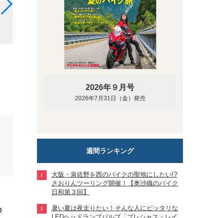
千葉県君津市の「磯原フィッシングパーク」で釣りに挑戦
2026年９月号
2026年7月31日（金）発売
週間ランキング
大阪・泉佐野を西のバイクの聖地にしたい!?
さおりんツーリング開催！【奥沙織のバイク
日和第３回】
暑い夏は夜走りたい！そんな人にピッタリな
0
LEDヘッドランプバルブ「プレシャス・レイ