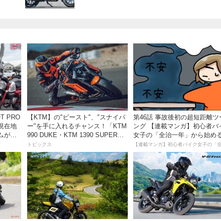
【KTM】の"ビースト"、"スナイパ
第46話 事故後初の超短距離ツ
現在地
ー"を手に入れるチャンス！「KTM
ング 【連載マンガ】初心者バ
ムがめ
990 DUKE・KTM 1390 SUPER
女子の「全治一年」から始め
動画付
DUKE R EVO 購入サポートキャン
死回生日記
トピックス
ペーン」