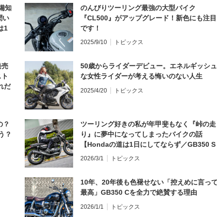
備知
のんびりツーリング最強の大型バイク
聞い
『CL500』がアップグレード！新色にも注目
は1
です！
編】
2025/9/10
トピックス
発売
50歳からライダーデビュー。エネルギッシュ
スト
な女性ライダーが考える悔いのない人生
れだ
2025/4/20
トピックス
の？
ツーリング好きの私が年甲斐もなく『峠の走
う？
り』に夢中になってしまったバイクの話
【Hondaの道は1日にしてならず／GB350 S
インプレ・レビュー 前編】
2026/3/1
トピックス
10年、20年後も色褪せない「控えめに言っ
最高」GB350 Cを全力で絶賛する理由
2026/1/1
トピックス