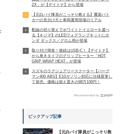
ZX」が【デイトナ】から登場
【元白バイ隊員がこっそり教える】覆面パト
カーの見分け方と車両運用現場のリアル
配線の切り替えでホワイトとイエローを選べ
仕
る【キジマ】のLEDフォグランプキットにホ
ンダ ダックス／グロム用が登場
取り付け簡単！接続はUSB-C！【デイトナ】
から巻きタイプのグリップヒーター「HOT
GRIP WRAP HEAT」が登場
スズキのラグジュアリースクーター【バーグ
?
マン400 ABS】E10ガソリン対応に仕様変更し
て発売。価格は据え置きの98万100円！
Recommended by
れ
ピックアップ記事
【元白バイ隊員がこっそり教