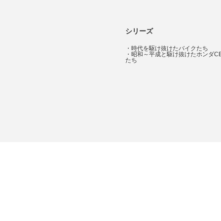
シリーズ
・
時代を駆け抜けたバイクたち
・
昭和～平成と駆け抜けたホンダC
たち