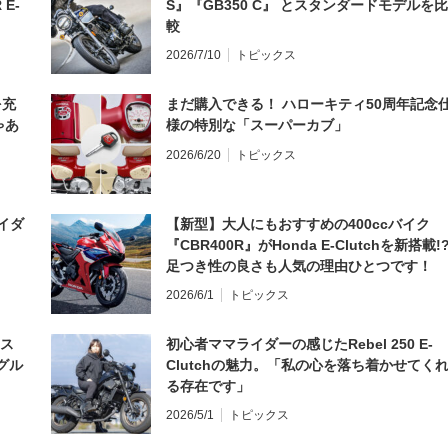
 E-
S』『GB350 C』 とスタンダードモデルを比
較
2026/7/10
トピックス
を充
まだ購入できる！ ハローキティ50周年記念
ゃあ
様の特別な「スーパーカブ」
2026/6/20
トピックス
イダ
【新型】大人にもおすすめの400ccバイク
『CBR400R』がHonda E-Clutchを新搭載!
足つき性の良さも人気の理由ひとつです！
2026/6/1
トピックス
とス
初心者ママライダーの感じたRebel 250 E-
グル
Clutchの魅力。「私の心を落ち着かせてく
る存在です」
2026/5/1
トピックス