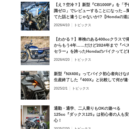
【え？空冷？】新型『CB1000F』を「予
識ゼロ」でレビューすることになった→
てた話と違うじゃないか!?【Hondaの道
日にしてならず／CB1000F ①第一印象 
2026/4/10
トピックス
【わかる？】車検のある400ccクラスで
からもう4年……だけど2024年まで『ベ
セラー』を誇ったHondaのバイクってど
と思う？
2026/4/20
トピックス
新型『NX400』ってバイク初心者向けな
生産終了した『400X』と比較して何が違
2025/2/1
トピックス
通勤・通学、二人乗りもOKの遊べる
125cc『ダックス125』は初心者の人も安
心！
2025/7/20
トピックス