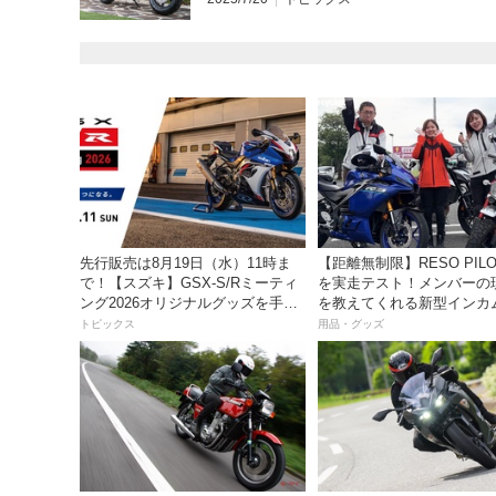
先行販売は8月19日（水）11時ま
【距離無制限】RESO PILOT PRO
で！【スズキ】GSX-S/Rミーティ
を実走テスト！メンバーの
ング2026オリジナルグッズを手に
を教えてくれる新型インカ
入れよう！
っちゃ便利な３つの理由【
トピックス
用品・グッズ
き】