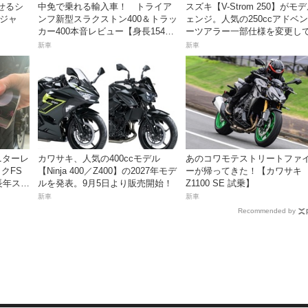
せるシ
中免で乗れる輸入車！ トライア
スズキ【V-Strom 250】がモ
ンジャ
ンフ新型スラクストン400＆トラッ
ェンジ。人気の250ccアドベ
カー400本音レビュー【身長154cm
ーツアラー一部仕様を変更して
の足着きは？】
23日発売。価格68万5300円
新車
新車
ニターレ
カワサキ、人気の400ccモデル
あのコワモテストリートファ
クFS
【Ninja 400／Z400】の2027年モデ
ーが帰ってきた！【カワサキ
長年スト
ルを発表。9月5日より販売開始！
Z1100 SE 試乗】
コレの
新車
新車
Recommended by