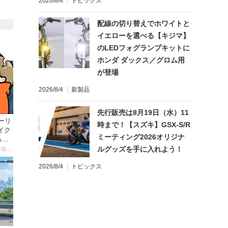
2026/8/4
トピックス
配線の切り替えでホワイトと
イエローを選べる【キジマ】
のLEDフォグランプキットに
ホンダ ダックス／グロム用
が登場
2026/8/4
新製品
先行販売は8月19日（水）11
ーリ
時まで！【スズキ】GSX-S/R
イク
ミーティング2026オリジナ
る起
ルグッズを手に入れよう！
【連載マンガ】初心者バイク女子の「全治一年」から始める起死回生日記
2026/8/4
トピックス