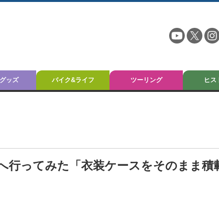
グッズ
バイク&ライフ
ツーリング
ヒス
プへ行ってみた「衣装ケースをそのまま積