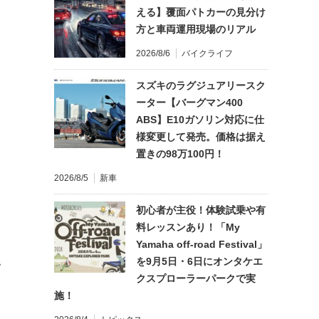
える】覆面パトカーの見分け
方と車両運用現場のリアル
2026/8/6
バイクライフ
スズキのラグジュアリースク
ーター【バーグマン400
ABS】E10ガソリン対応に仕
様変更して発売。価格は据え
置きの98万100円！
2026/8/5
新車
初心者が主役！体験試乗や有
料レッスンあり！「My
Yamaha off-road Festival」
を9月5日・6日にオンタケエ
て
クスプローラーパークで実
施！