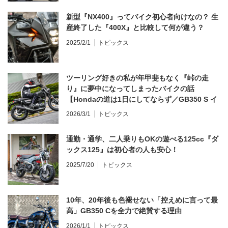
新型『NX400』ってバイク初心者向けなの？ 生
産終了した『400X』と比較して何が違う？
2025/2/1
トピックス
ツーリング好きの私が年甲斐もなく『峠の走
り』に夢中になってしまったバイクの話
【Hondaの道は1日にしてならず／GB350 S イ
ンプレ・レビュー 前編】
2026/3/1
トピックス
通勤・通学、二人乗りもOKの遊べる125cc『ダ
ックス125』は初心者の人も安心！
2025/7/20
トピックス
10年、20年後も色褪せない「控えめに言って最
高」GB350 Cを全力で絶賛する理由
2026/1/1
トピックス