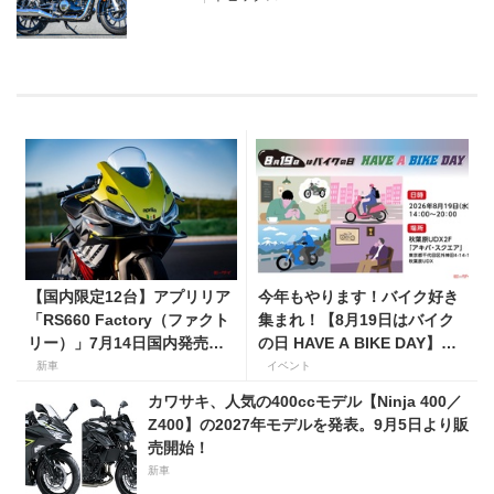
【国内限定12台】アプリリア
今年もやります！バイク好き
「RS660 Factory（ファクト
集まれ！【8月19日はバイク
リー）」7月14日国内発売開
の日 HAVE A BIKE DAY】を
始！ オーリンズ＆ウィングレ
東京・秋葉原で開催！
新車
イベント
ット搭載の上級仕様は価格
カワサキ、人気の400ccモデル【Ninja 400／
198万円！
Z400】の2027年モデルを発表。9月5日より販
売開始！
新車