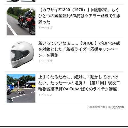
【カワサキZ1300（1979）】回顧試乗。もう
ひとつの国産並列6気筒はツアラー路線で生き
残った
アーカイブ
若いっていいなぁ……【SHOEI】が16〜24歳
を対象とした「若者ライダー応援キャンペー
ン」を実施
トピックス
上手くなるために、絶対に「動かしてはいけ
ない」たった一つの場所！ 【第11回】現役二
輪教習指導員YouTuberばくのライテク講座
トピックス
Recommended by