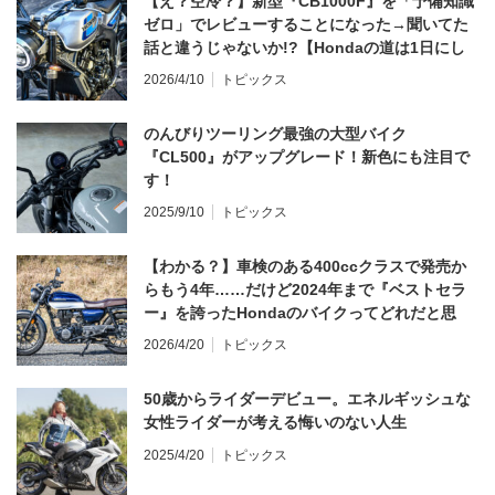
【え？空冷？】新型『CB1000F』を「予備知識
ゼロ」でレビューすることになった→聞いてた
話と違うじゃないか!?【Hondaの道は1日にし
てならず／CB1000F ①第一印象 編】
2026/4/10
トピックス
のんびりツーリング最強の大型バイク
『CL500』がアップグレード！新色にも注目で
す！
2025/9/10
トピックス
【わかる？】車検のある400ccクラスで発売か
らもう4年……だけど2024年まで『ベストセラ
ー』を誇ったHondaのバイクってどれだと思
う？
2026/4/20
トピックス
50歳からライダーデビュー。エネルギッシュな
女性ライダーが考える悔いのない人生
2025/4/20
トピックス