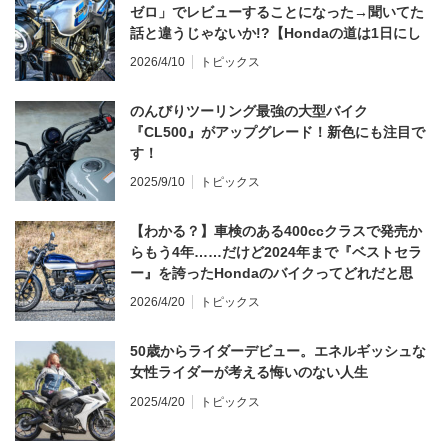
ゼロ」でレビューすることになった→聞いてた
話と違うじゃないか!?【Hondaの道は1日にし
てならず／CB1000F ①第一印象 編】
2026/4/10
トピックス
のんびりツーリング最強の大型バイク
『CL500』がアップグレード！新色にも注目で
す！
2025/9/10
トピックス
【わかる？】車検のある400ccクラスで発売か
らもう4年……だけど2024年まで『ベストセラ
ー』を誇ったHondaのバイクってどれだと思
う？
2026/4/20
トピックス
50歳からライダーデビュー。エネルギッシュな
女性ライダーが考える悔いのない人生
2025/4/20
トピックス