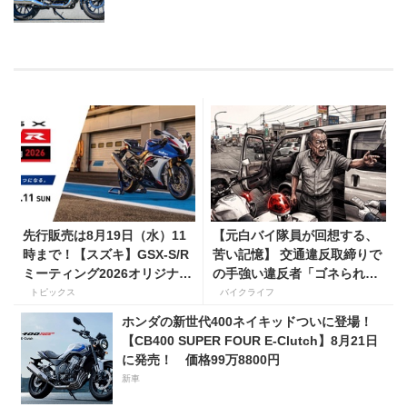
先行販売は8月19日（水）11
【元白バイ隊員が回想する、
時まで！【スズキ】GSX-S/R
苦い記憶】 交通違反取締りで
ミーティング2026オリジナル
の手強い違反者「ゴネられス
グッズを手に入れよう！
トーリー」
トピックス
バイクライフ
ホンダの新世代400ネイキッドついに登場！
【CB400 SUPER FOUR E-Clutch】8月21日
に発売！ 価格99万8800円
新車