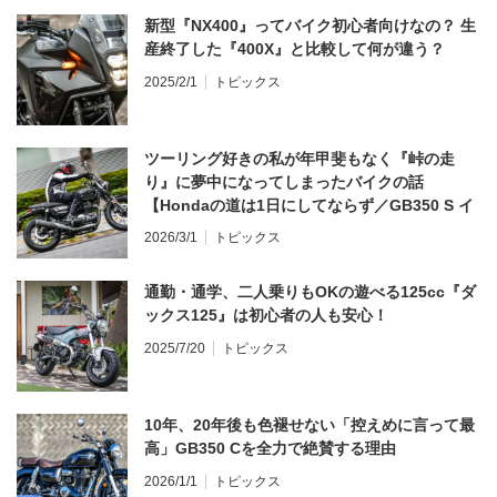
新型『NX400』ってバイク初心者向けなの？ 生
産終了した『400X』と比較して何が違う？
2025/2/1
トピックス
ツーリング好きの私が年甲斐もなく『峠の走
り』に夢中になってしまったバイクの話
【Hondaの道は1日にしてならず／GB350 S イ
ンプレ・レビュー 前編】
2026/3/1
トピックス
通勤・通学、二人乗りもOKの遊べる125cc『ダ
ックス125』は初心者の人も安心！
2025/7/20
トピックス
10年、20年後も色褪せない「控えめに言って最
高」GB350 Cを全力で絶賛する理由
2026/1/1
トピックス