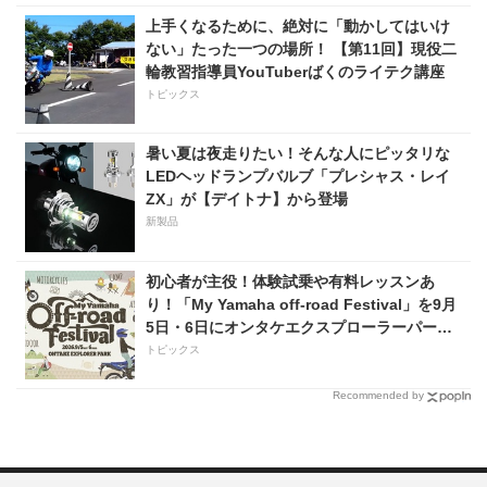
上手くなるために、絶対に「動かしてはいけ
ない」たった一つの場所！ 【第11回】現役二
輪教習指導員YouTuberばくのライテク講座
トピックス
暑い夏は夜走りたい！そんな人にピッタリな
LEDヘッドランプバルブ「プレシャス・レイ
ZX」が【デイトナ】から登場
新製品
初心者が主役！体験試乗や有料レッスンあ
り！「My Yamaha off-road Festival」を9月
5日・6日にオンタケエクスプローラーパーク
で実施！
トピックス
Recommended by