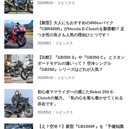
2026/6/10
トピックス
【新型】大人にもおすすめの400ccバイク
『CBR400R』がHonda E-Clutchを新搭載!? 足
つき性の良さも人気の理由ひとつです！
2026/6/1
トピックス
【比較】『GB350 S』や『GB350 C』 とスタン
ダードモデルの違いって？ 空冷シングル
『GB350』シリーズはどれが人気？
2026/5/10
トピックス
初心者ママライダーの感じたRebel 250 E-
Clutchの魅力。「私の心を落ち着かせてくれる
存在です」
2026/5/1
トピックス
【え？空冷？】新型『CB1000F』を「予備知識