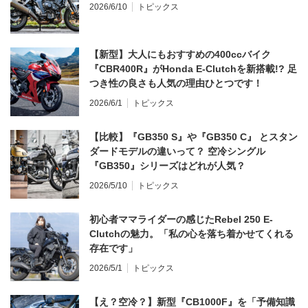
2026/6/10
トピックス
【新型】大人にもおすすめの400ccバイク
『CBR400R』がHonda E-Clutchを新搭載!? 足
つき性の良さも人気の理由ひとつです！
2026/6/1
トピックス
【比較】『GB350 S』や『GB350 C』 とスタン
ダードモデルの違いって？ 空冷シングル
『GB350』シリーズはどれが人気？
2026/5/10
トピックス
初心者ママライダーの感じたRebel 250 E-
Clutchの魅力。「私の心を落ち着かせてくれる
存在です」
2026/5/1
トピックス
【え？空冷？】新型『CB1000F』を「予備知識