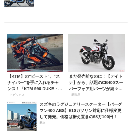
【KTM】の"ビースト"、"ス
まだ発売前なのに！【デイト
ナイパー"を手に入れるチャ
ナ】から、話題のCB400スー
ンス！「KTM 990 DUKE・
パーフォア用パーツが続々登
KTM 1390 SUPER DUKE R
場！
トピックス
新製品
EVO 購入サポートキャンペー
スズキのラグジュアリースクーター【バーグ
ン」
マン400 ABS】E10ガソリン対応に仕様変更
して発売。価格は据え置きの98万100円！
新車