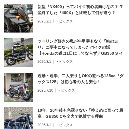
新型『NX400』ってバイク初心者向けなの？ 生
産終了した『400X』と比較して何が違う？
2025/2/1
トピックス
ツーリング好きの私が年甲斐もなく『峠の走
り』に夢中になってしまったバイクの話
【Hondaの道は1日にしてならず／GB350 S イ
ンプレ・レビュー 前編】
2026/3/1
トピックス
通勤・通学、二人乗りもOKの遊べる125cc『ダ
ックス125』は初心者の人も安心！
2025/7/20
トピックス
10年、20年後も色褪せない「控えめに言って最
高」GB350 Cを全力で絶賛する理由
2026/1/1
トピックス