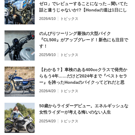
ゼロ」でレビューすることになった→聞いてた
話と違うじゃないか!?【Hondaの道は1日にし
てならず／CB1000F ①第一印象 編】
2026/4/10
トピックス
のんびりツーリング最強の大型バイク
『CL500』がアップグレード！新色にも注目で
す！
2025/9/10
トピックス
【わかる？】車検のある400ccクラスで発売か
らもう4年……だけど2024年まで『ベストセラ
ー』を誇ったHondaのバイクってどれだと思
う？
2026/4/20
トピックス
50歳からライダーデビュー。エネルギッシュな
女性ライダーが考える悔いのない人生
2025/4/20
トピックス