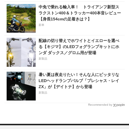
中免で乗れる輸入車！ トライアンフ新型ス
ラクストン400＆トラッカー400本音レビュー
【身長154cmの足着きは？】
新車
配線の切り替えでホワイトとイエローを選べ
る【キジマ】のLEDフォグランプキットにホ
ンダ ダックス／グロム用が登場
新製品
暑い夏は夜走りたい！そんな人にピッタリな
LEDヘッドランプバルブ「プレシャス・レイ
ZX」が【デイトナ】から登場
新製品
Recommended by