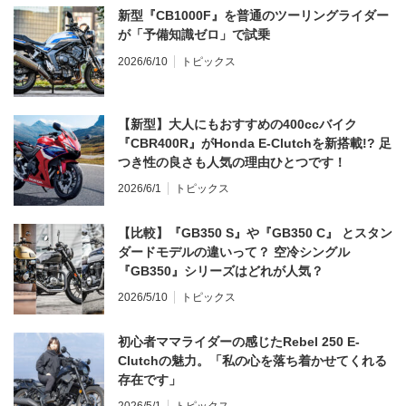
新型『CB1000F』を普通のツーリングライダー
が「予備知識ゼロ」で試乗
2026/6/10
トピックス
【新型】大人にもおすすめの400ccバイク
『CBR400R』がHonda E-Clutchを新搭載!? 足
つき性の良さも人気の理由ひとつです！
2026/6/1
トピックス
【比較】『GB350 S』や『GB350 C』 とスタン
ダードモデルの違いって？ 空冷シングル
『GB350』シリーズはどれが人気？
2026/5/10
トピックス
初心者ママライダーの感じたRebel 250 E-
Clutchの魅力。「私の心を落ち着かせてくれる
存在です」
2026/5/1
トピックス