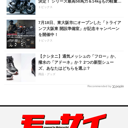
決定！ シリーズ最高58馬力＆14kgもの軽量
化!? 完全に「旧CB400SF」を超えた!?
トピックス
【Honda2026新車ニュース】
7月18日、東大阪市にオープンした「トライア
ンフ大阪東 開設準備室」が記念キャンペーン
を開催中！
トピックス
【クシタニ】通気メッシュの「フロー」か、
撥水の「アドーネ」か？ 2つの新型シュー
ズ、あなたはどちらを選ぶ？
用品・グッズ
Recommended by