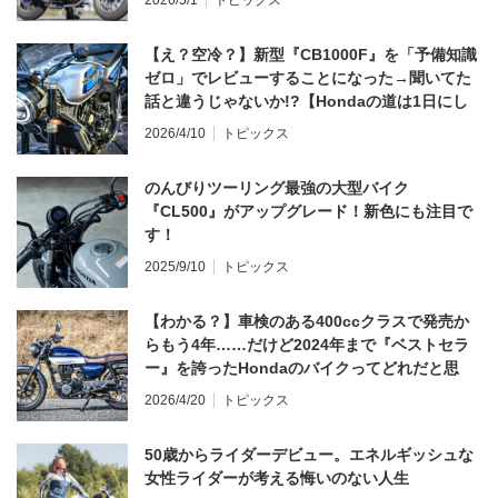
【え？空冷？】新型『CB1000F』を「予備知識
ゼロ」でレビューすることになった→聞いてた
話と違うじゃないか!?【Hondaの道は1日にし
てならず／CB1000F ①第一印象 編】
2026/4/10
トピックス
のんびりツーリング最強の大型バイク
『CL500』がアップグレード！新色にも注目で
す！
2025/9/10
トピックス
【わかる？】車検のある400ccクラスで発売か
らもう4年……だけど2024年まで『ベストセラ
ー』を誇ったHondaのバイクってどれだと思
う？
2026/4/20
トピックス
50歳からライダーデビュー。エネルギッシュな
女性ライダーが考える悔いのない人生