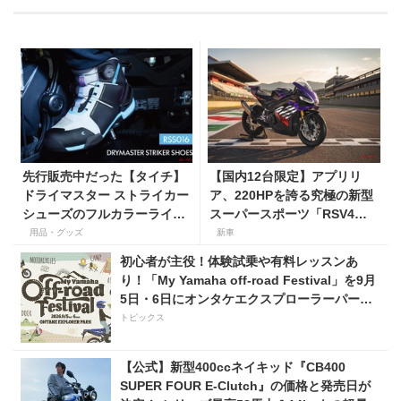
先行販売中だった【タイチ】
【国内12台限定】アプリリ
ドライマスター ストライカー
ア、220HPを誇る究極の新型
シューズのフルカラーライン
スーパースポーツ「RSV4
アップがついにそろう！
Factory」を発売。価格363万
用品・グッズ
新車
円！
初心者が主役！体験試乗や有料レッスンあ
り！「My Yamaha off-road Festival」を9月
5日・6日にオンタケエクスプローラーパーク
で実施！
トピックス
【公式】新型400ccネイキッド『CB400
SUPER FOUR E-Clutch』の価格と発売日が