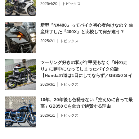
2025/4/20
トピックス
新型『NX400』ってバイク初心者向けなの？ 生
産終了した『400X』と比較して何が違う？
2025/2/1
トピックス
ツーリング好きの私が年甲斐もなく『峠の走
り』に夢中になってしまったバイクの話
【Hondaの道は1日にしてならず／GB350 S イ
ンプレ・レビュー 前編】
2026/3/1
トピックス
10年、20年後も色褪せない「控えめに言って最
高」GB350 Cを全力で絶賛する理由
2026/1/1
トピックス