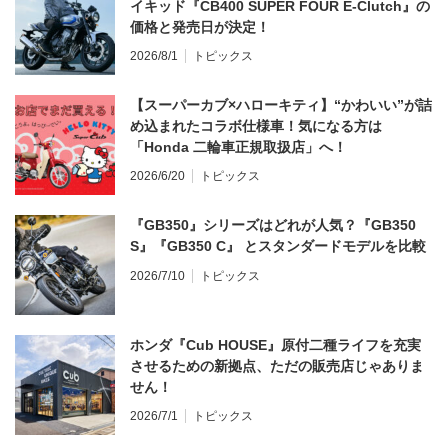
イキッド『CB400 SUPER FOUR E-Clutch』の
価格と発売日が決定！
2026/8/1
トピックス
【スーパーカブ×ハローキティ】“かわいい”が詰
め込まれたコラボ仕様車！気になる方は
「Honda 二輪車正規取扱店」へ！
2026/6/20
トピックス
『GB350』シリーズはどれが人気？『GB350
S』『GB350 C』 とスタンダードモデルを比較
2026/7/10
トピックス
ホンダ『Cub HOUSE』原付二種ライフを充実
させるための新拠点、ただの販売店じゃありま
せん！
2026/7/1
トピックス