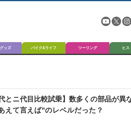
グッズ
バイク&ライフ
ツーリング
ヒス
初代とニ代目比較試乗】数多くの部品が異
“あえて言えば”のレベルだった？