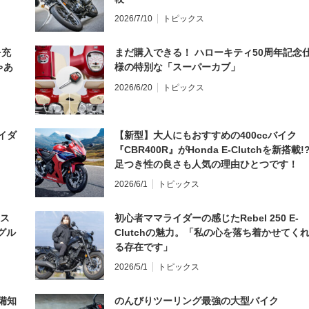
2026/7/10
トピックス
を充
まだ購入できる！ ハローキティ50周年記念
ゃあ
様の特別な「スーパーカブ」
2026/6/20
トピックス
イダ
【新型】大人にもおすすめの400ccバイク
『CBR400R』がHonda E-Clutchを新搭載!
足つき性の良さも人気の理由ひとつです！
2026/6/1
トピックス
とス
初心者ママライダーの感じたRebel 250 E-
グル
Clutchの魅力。「私の心を落ち着かせてく
る存在です」
2026/5/1
トピックス
備知
のんびりツーリング最強の大型バイク