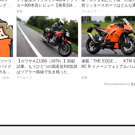
ングに
カー400本音レビュー【身長154cm
筒リッタースポーツはどんな
グ〜
の足着きは？】
味だったのか？
新車
アーカイブ
離ツーリ
【カワサキZ1300（1979）】回顧
連載「THE EDGE.」 KTM 9
者バイク
試乗。もうひとつの国産並列6気筒
RC R イメージフォトアルバム
める起
はツアラー路線で生き残った
【連載マンガ】初心者バイク女子の「全治一年」から始める起死回生日記
アーカイブ
新車
Recommended by