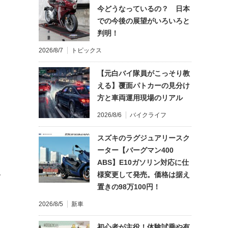
今どうなっているの？ 日本
での今後の展望がいろいろと
判明！
2026/8/7
トピックス
【元白バイ隊員がこっそり教
える】覆面パトカーの見分け
方と車両運用現場のリアル
2026/8/6
バイクライフ
スズキのラグジュアリースク
ーター【バーグマン400
ABS】E10ガソリン対応に仕
様変更して発売。価格は据え
て
置きの98万100円！
2026/8/5
新車
初心者が主役！体験試乗や有