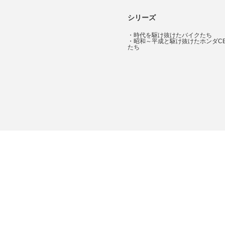
シリーズ
・
時代を駆け抜けたバイクたち
・
昭和～平成と駆け抜けたホンダC
たち