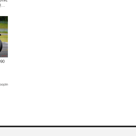
乗り
90