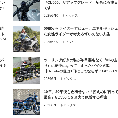
聞い
『CL500』がアップグレード！新色にも注目
は1
です！
編】
2025/9/10
トピックス
発売
50歳からライダーデビュー。エネルギッシュ
スト
な女性ライダーが考える悔いのない人生
れだ
2025/4/20
トピックス
の？
ツーリング好きの私が年甲斐もなく『峠の走
う？
り』に夢中になってしまったバイクの話
【Hondaの道は1日にしてならず／GB350 S
インプレ・レビュー 前編】
2026/3/1
トピックス
10年、20年後も色褪せない「控えめに言っ
最高」GB350 Cを全力で絶賛する理由
2026/1/1
トピックス