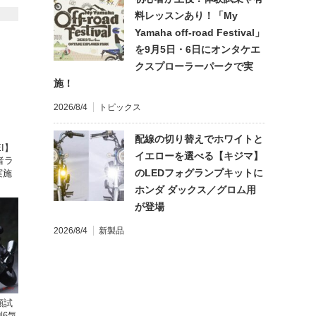
料レッスンあり！「My
Yamaha off-road Festival」
を9月5日・6日にオンタケエ
クスプローラーパークで実
施！
2026/8/4
トピックス
配線の切り替えでホワイトと
I】
イエローを選べる【キジマ】
者ラ
のLEDフォグランプキットに
実施
ホンダ ダックス／グロム用
が登場
2026/8/4
新製品
顧試
6気