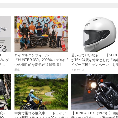
C！
ロイヤルエンフィールド
若いっていいなぁ……【SHOE
プのグ
「HUNTER 350」2026年モデルに2
が16〜24歳を対象とした「若
P
つの個性的な新色が追加登場！
イダー応援キャンペーン」を
新車
トピックス
ビギン
中免で乗れる輸入車！ トライア
【HONDA CBX（1978）】回
ROⅡ
ンフ新型スラクストン400＆トラッ
乗：ホンダ初にして唯一の並列