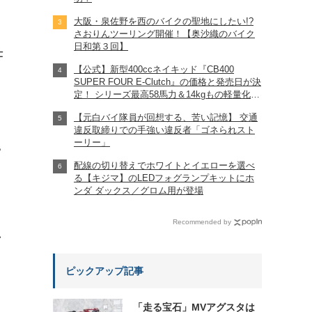
大阪・泉佐野を西のバイクの聖地にしたい!?
さおりんツーリング開催！【奥沙織のバイク
日和第３回】
仕
【公式】新型400ccネイキッド『CB400
SUPER FOUR E-Clutch』の価格と発売日が決
定！ シリーズ最高58馬力＆14kgもの軽量化!?
完全に「旧CB400SF」を超えた!?
【元白バイ隊員が回想する、苦い記憶】 交通
【Honda2026新車ニュース】
違反取締りでの手強い違反者「ゴネられスト
ーリー」
?
配線の切り替えでホワイトとイエローを選べ
る【キジマ】のLEDフォグランプキットにホ
ンダ ダックス／グロム用が登場
Recommended by
れ
ピックアップ記事
「走る宝石」MVアグスタは