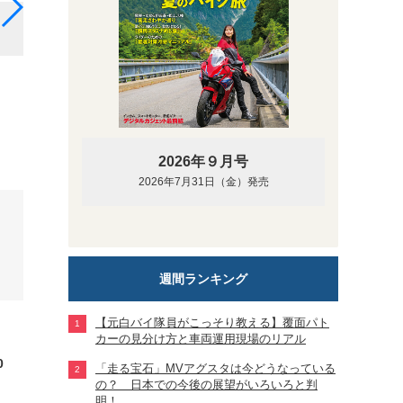
2021年型GB350＋ライター中村
2026年９月号
2026年7月31日（金）発売
週間ランキング
【元白バイ隊員がこっそり教える】覆面パト
カーの見分け方と車両運用現場のリアル
0
「走る宝石」MVアグスタは今どうなっている
の？ 日本での今後の展望がいろいろと判
明！