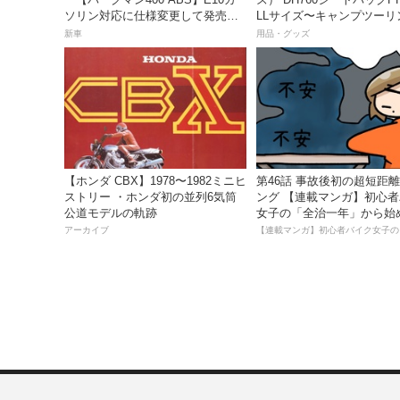
ソリン対応に仕様変更して発売。
LLサイズ〜キャンプツーリ
価格は据え置きの98万100円！
も安心の大容量ツアーバッ
新車
用品・グッズ
【ホンダ CBX】1978〜1982ミニヒ
第46話 事故後初の超短距
ストリー ・ホンダ初の並列6気筒
ング 【連載マンガ】初心
公道モデルの軌跡
女子の「全治一年」から始
死回生日記
アーカイブ