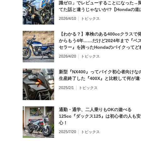
識ゼロ」でレビューすることになった→
てた話と違うじゃないか!?【Hondaの道
日にしてならず／CB1000F ①第一印象 
2026/4/10
トピックス
【わかる？】車検のある400ccクラスで
からもう4年……だけど2024年まで『ベ
セラー』を誇ったHondaのバイクってど
と思う？
2026/4/20
トピックス
新型『NX400』ってバイク初心者向けな
生産終了した『400X』と比較して何が違
2025/2/1
トピックス
通勤・通学、二人乗りもOKの遊べる
125cc『ダックス125』は初心者の人も安
心！
2025/7/20
トピックス