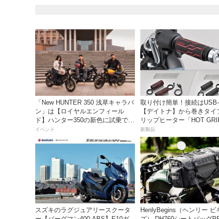
「New HUNTER 350 浅草キャラバ
取り付け簡単！接続はUSB-
ン」は【ロイヤルエンフィール
【デイトナ】から巻きタイ
ド】ハンター350の新色に試乗でき
リップヒーター「HOT GRI
るチャンス！
WRAP HEAT」が登場
イベント
新製品
スズキのラグジュアリースクータ
HenlyBegins（ヘンリー 
ー【バーグマン400 ABS】E10ガ
ズ） DH760シートバッグP