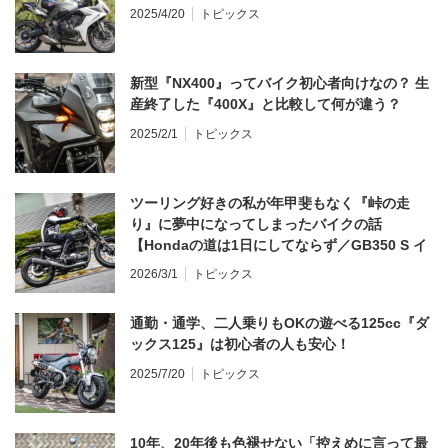
2025/4/20
トピックス
新型『NX400』ってバイク初心者向けなの？ 生
産終了した『400X』と比較して何が違う？
2025/2/1
トピックス
ツーリング好きの私が年甲斐もなく『峠の走
り』に夢中になってしまったバイクの話
【Hondaの道は1日にしてならず／GB350 S イ
ンプレ・レビュー 前編】
2026/3/1
トピックス
通勤・通学、二人乗りもOKの遊べる125cc『ダ
ックス125』は初心者の人も安心！
2025/7/20
トピックス
10年、20年後も色褪せない「控えめに言って最