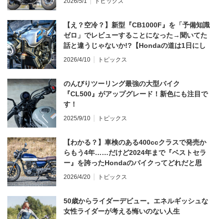
2026/5/1
トピックス
【え？空冷？】新型『CB1000F』を「予備知識
ゼロ」でレビューすることになった→聞いてた
話と違うじゃないか!?【Hondaの道は1日にし
てならず／CB1000F ①第一印象 編】
2026/4/10
トピックス
のんびりツーリング最強の大型バイク
『CL500』がアップグレード！新色にも注目で
す！
2025/9/10
トピックス
【わかる？】車検のある400ccクラスで発売か
らもう4年……だけど2024年まで『ベストセラ
ー』を誇ったHondaのバイクってどれだと思
う？
2026/4/20
トピックス
50歳からライダーデビュー。エネルギッシュな
女性ライダーが考える悔いのない人生