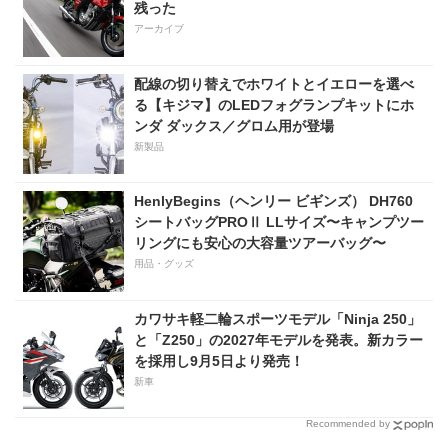
残った
アーカイブ
配線の切り替えでホワイトとイエローを選べ
る【キジマ】のLEDフォグランプキットにホ
ンダ ダックス／グロム用が登場
新製品
HenlyBegins（ヘンリー ビギンズ） DH760
シートバッグPROⅡ LLサイズ〜キャンプツー
リングにも安心の大容量ツアーバッグ〜
用品・グッズ
カワサキ軽二輪スポーツモデル「Ninja 250」
と「Z250」の2027年モデルを発表。新カラー
を採用し9月5日より発売！
新車
Recommended by