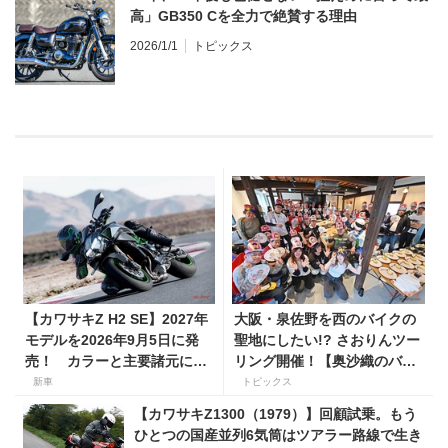
高」GB350 Cを全力で絶賛する理由
2026/1/1
トピックス
【カワサキZ H2 SE】2027年
大阪・泉佐野を西のバイクの
モデルを2026年9月5日に発
聖地にしたい!? さおりんツー
売！ カラーと主要諸元に変
リング開催！【奥沙織のバイ
更はなく、価格は据え置きの
ク日和第３回】
新車
トピックス
247万5000円！
【カワサキZ1300（1979）】回顧試乗。もう
ひとつの国産並列6気筒はツアラー路線で生き