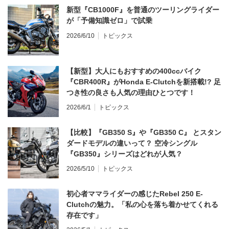
新型『CB1000F』を普通のツーリングライダー
が「予備知識ゼロ」で試乗
2026/6/10
トピックス
【新型】大人にもおすすめの400ccバイク
『CBR400R』がHonda E-Clutchを新搭載!? 足
つき性の良さも人気の理由ひとつです！
2026/6/1
トピックス
【比較】『GB350 S』や『GB350 C』 とスタン
ダードモデルの違いって？ 空冷シングル
『GB350』シリーズはどれが人気？
2026/5/10
トピックス
初心者ママライダーの感じたRebel 250 E-
Clutchの魅力。「私の心を落ち着かせてくれる
存在です」